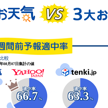
比較
26年08月07日集計の値
適中率
適中率
66.7
63.3
%
%