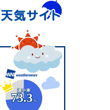
適中率
73.3
%