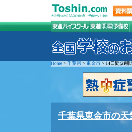
大学受験(大学入試)対策の塾・予備校なら東進
Home
>
千葉県
>
東金市
>
14日間(2
千葉県東金市の天