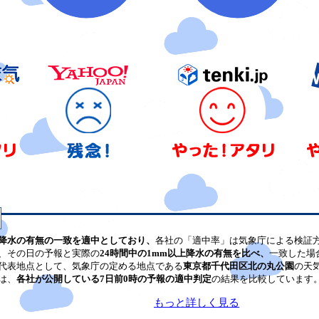
降水の有無の一致を適中としており、
各社の「適中率」は気象庁による検証
、その日の予報と実際の
24時間中の1mm以上降水の有無を比べ、
一致した場
代表地点として、気象庁の定める地点である
東京都千代田区北の丸公園
の天
は、
各社が公開している7日前0時の予報の適中判定
の結果を比較しています
もっと詳しく見る