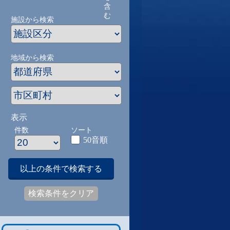
含
む
施設から検索
地域から検索
表示
件数
ソート
50音順
以上の条件で検索する
検索条件をクリア