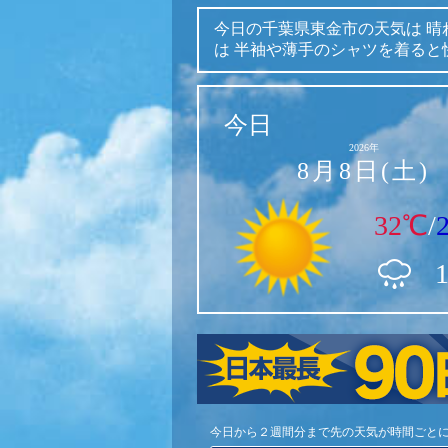
今日の千葉県東金市の天気は
晴
は
半袖や薄手のシャツを着ると
今日
2026年
8月8日(土)
32℃
/
今日から２週間分まで先の天気が時間ごと