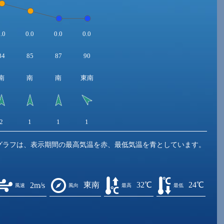
.0
0.0
0.0
0.0
84
85
87
90
南
南
南
東南
2
1
1
1
グラフは、表示期間の最高気温を赤、最低気温を青としています。
東南
32℃
24℃
2m/s
風速
風向
最高
最低