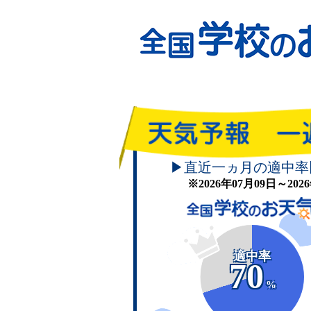
▶直近一ヵ月の適中率
※2026年07月09日～20
適中率
70
%