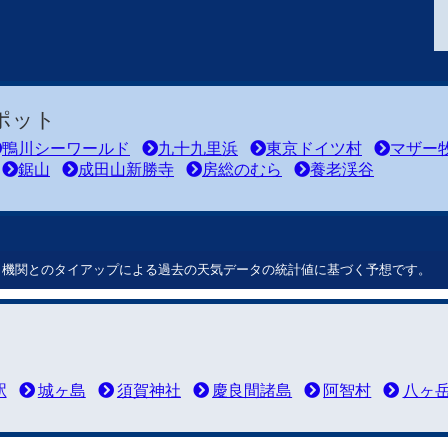
ポット
鴨川シーワールド
九十九里浜
東京ドイツ村
マザー
鋸山
成田山新勝寺
房総のむら
養老渓谷
ート機関とのタイアップによる過去の天気データの統計値に基づく予想です。
駅
城ヶ島
須賀神社
慶良間諸島
阿智村
八ヶ