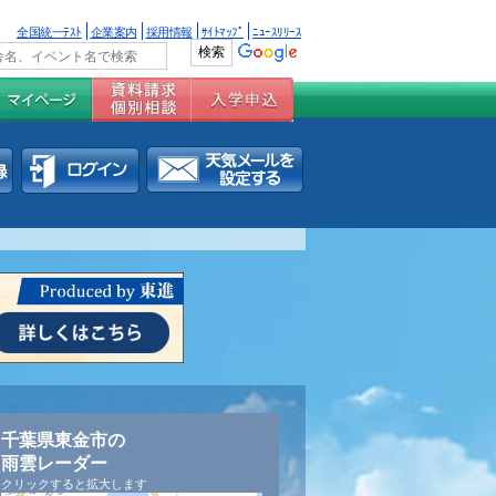
全国統一ﾃｽﾄ
企業案内
採用情報
ｻｲﾄﾏｯﾌﾟ
ﾆｭｰｽﾘﾘｰｽ
千葉県東金市の
雨雲レーダー
クリックすると拡大します