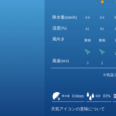
降水量(mm/h)
0.0
0.0
0
湿度(%)
81
83
風向き
東南
東南
風速(m/s)
3
2
※気温
0.0mm
83%
降水量
湿度
天気アイコンの意味について