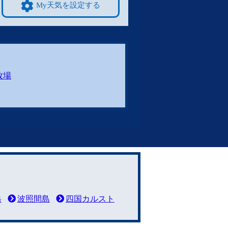
My天気を設定する
牧場
岳
波照間島
四国カルスト