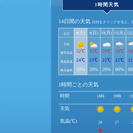
1時間天気
14日間の天気
日付をクリックすると、
(土)
(日)
(月)
(火)
8
9
10
11
12
日付
天気
32℃
33℃
29℃
29℃
3
最高気温
24℃
23℃
22℃
22℃
2
最低気温
10%
20%
20%
90%
8
降水確率
1時間ごとの天気
時間
18時
19時
2
天気
気温(℃)
28
27