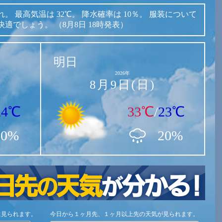
れ。
最高気温は
32℃。
降水確率は
10％。
服装について
快適でしょう。
（8月8日 18時発表）
明日
2026年
8月9日(日)
24℃
33℃
/
23℃
10%
20%
に見られます。
今日から１ヶ月先、１ヶ月以上先の天気が見られます。