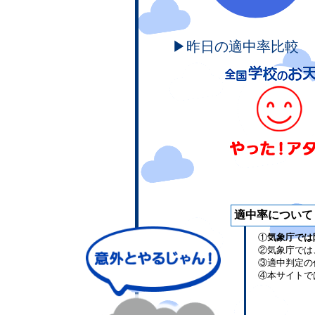
▶昨日の適中率比較
適中率について
①
気象庁では
②気象庁では
③適中判定の
④本サイトで