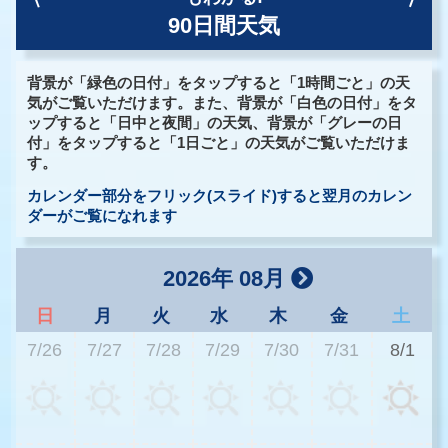
90日間天気
背景が「緑色の日付」をタップすると「1時間ごと」の天
気がご覧いただけます。また、背景が「白色の日付」をタ
ップすると「日中と夜間」の天気、背景が「グレーの日
付」をタップすると「1日ごと」の天気がご覧いただけま
す。
カレンダー部分をフリック(スライド)すると翌月のカレン
ダーがご覧になれます
2026年 08月
日
月
火
水
木
金
土
7/26
7/27
7/28
7/29
7/30
7/31
8/1
3