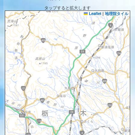
タップすると拡大します
Leaflet
|
地理院タイル