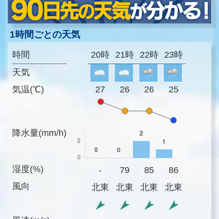
1時間ごとの天気
時間
20時
21時
22時
23時
天気
気温(℃)
27
26
26
25
降水量(mm/h)
湿度(%)
-
79
85
86
風向
北東
北東
北東
北東