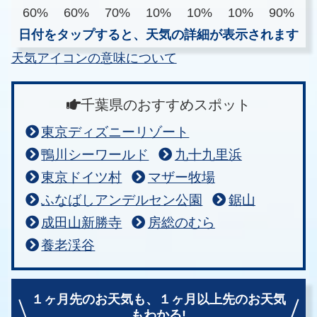
60%
60%
70%
10%
10%
10%
90%
日付をタップすると、天気の詳細が表示されます
天気アイコンの意味について
千葉県のおすすめスポット
東京ディズニーリゾート
鴨川シーワールド
九十九里浜
東京ドイツ村
マザー牧場
ふなばしアンデルセン公園
鋸山
成田山新勝寺
房総のむら
養老渓谷
１ヶ月先のお天気も、
１ヶ月以上先のお天気
もわかる!