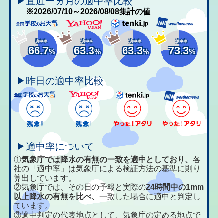
▶直近一ヵ月の適中率比較
※2026/07/10～2026/08/08集計の値
適中率
適中率
適中率
適中率
66.7
63.3
63.3
73.3
%
%
%
%
▶昨日の適中率比較
▶適中率について
①
気象庁では降水の有無の一致を適中としており、
各
社の「適中率」は気象庁による検証方法の基準に則り
算出しています。
②気象庁では、その日の予報と実際の
24時間中の1mm
以上降水の有無を比べ、
一致した場合に適中と判定し
ています。
③適中判定の代表地点として、気象庁の定める地点で