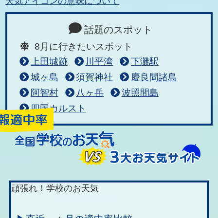
天気アイコンの意味について
話題のスポット
8月に行きたいスポット
上田城跡
川平湾
下灘駅
城ヶ島
須賀神社
慶良間諸島
阿智村
八ヶ岳
波照間島
四国カルスト
頑張れ！学校のお天気