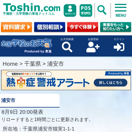
予備校・大学受験の東進ドットコム
MENU
お天気検索
会員登録
ログイン
Produced by 東進
Home
>
千葉県
>
浦安市
浦安市
8月9日 20:00発表
リロードすると1時間ごとに更新されます。
所在地：
千葉県浦安市猫実1-1-1