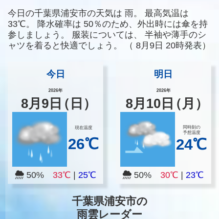
今日の千葉県浦安市の天気は
雨。
最高気温は
33℃。
降水確率は
50％のため、外出時には傘を持
参しましょう。
服装については、
半袖や薄手のシ
ャツを着ると快適でしょう。
（
8月9日 20時発表）
今日
明日
2026年
2026年
8
月
9
日
（日）
8
月
10
日
（月）
同時刻の
現在温度
予想温度
26℃
24℃
50%
33℃
|
25℃
50%
30℃
|
23℃
千葉県浦安市の
雨雲レーダー