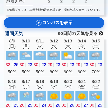
風速(m/s)
3
3
2
2
※気温グラフは、表示期間の最高気温を赤、最低気温を青としています。
コンパスを表示
週間天気
90日間の天気を見る
8/9
8/10
8/11
8/12
8/13
8/14
8/15
(日)
(月)
(火)
(水)
(木)
(金)
(土)
33
|
25
30
|
23
30
|
22
29
|
23
30
|
23
29
|
23
30
|
23
50%
50%
50%
80%
60%
60%
70%
8/16
8/17
8/18
8/19
8/20
8/21
8/22
(日)
(月)
(火)
(水)
(木)
(金)
(土)
26
|
23
26
|
25
32
|
24
31
|
26
32
|
26
32
|
27
30
|
25