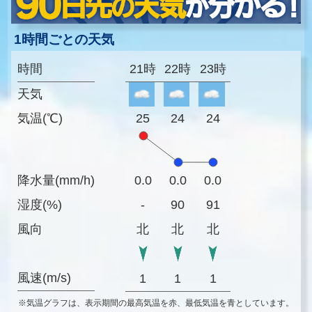
1時間ごとの天気
時間
21時
22時
23時
天気
気温(℃)
25
24
24
降水量(mm/h)
0.0
0.0
0.0
湿度(%)
-
90
91
風向
北
北
北
風速(m/s)
1
1
1
※気温グラフは、表示期間の最高気温を赤、最低気温を青としています。