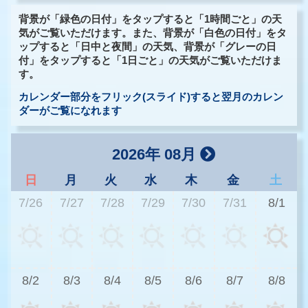
背景が「緑色の日付」をタップすると「1時間ごと」の天
気がご覧いただけます。また、背景が「白色の日付」をタ
ップすると「日中と夜間」の天気、背景が「グレーの日
付」をタップすると「1日ごと」の天気がご覧いただけま
す。
カレンダー部分をフリック(スライド)すると翌月のカレン
ダーがご覧になれます
2026年 08月
日
月
火
水
木
金
土
7/26
7/27
7/28
7/29
7/30
7/31
8/1
2
8/2
8/3
8/4
8/5
8/6
8/7
8/8