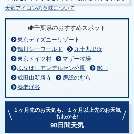
天気アイコンの意味について
千葉県のおすすめスポット
東京ディズニーリゾート
鴨川シーワールド
九十九里浜
東京ドイツ村
マザー牧場
ふなばしアンデルセン公園
鋸山
成田山新勝寺
房総のむら
養老渓谷
１ヶ月先のお天気も、
１ヶ月以上先のお天気
もわかる!
90日間天気