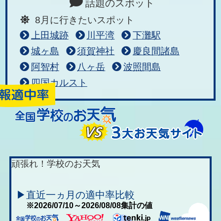
話題のスポット
8月に行きたいスポット
上田城跡
川平湾
下灘駅
城ヶ島
須賀神社
慶良間諸島
阿智村
八ヶ岳
波照間島
四国カルスト
頑張れ！学校のお天気
▶直近一ヵ月の適中率比較
※2026/07/10～2026/08/08集計の値