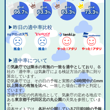
適中率
適中率
適中率
適中率
66.7
63.3
63.3
73.3
%
%
%
%
▶昨日の適中率比較
▶適中率について
①
気象庁では降水の有無の一致を適中としており、
各
社の「適中率」は気象庁による検証方法の基準に則り
算出しています。
②気象庁では、その日の予報と実際の
24時間中の1mm
以上降水の有無を比べ、
一致した場合に適中と判定し
ています。
③適中判定の代表地点として、気象庁の定める地点で
ある
東京都千代田区北の丸公園
の天気を参照していま
す。
④本サイトでは、
各社が公開している7日前0時の予報