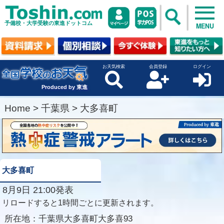
予備校・大学受験の東進ドットコム
MENU
お天気検索
会員登録
ログイン
Produced by 東進
Home
>
千葉県
>
大多喜町
大多喜町
8月9日 21:00発表
リロードすると1時間ごとに更新されます。
所在地：
千葉県大多喜町大多喜93