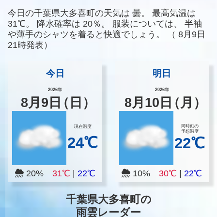
今日の千葉県大多喜町の天気は
曇。
最高気温は
31℃。
降水確率は
20％。
服装については、
半袖
や薄手のシャツを着ると快適でしょう。
（
8月9日
21時発表）
今日
明日
2026年
2026年
8
月
9
日
（日）
8
月
10
日
（月）
同時刻の
現在温度
予想温度
24℃
22℃
20%
31℃
|
22℃
10%
30℃
|
22℃
千葉県大多喜町の
雨雲レーダー