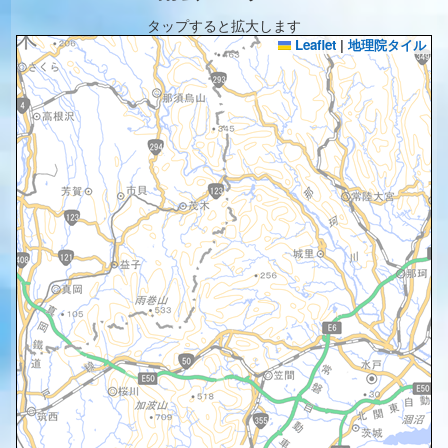
タップすると拡大します
Leaflet
|
地理院タイル