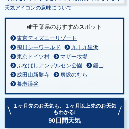
天気アイコンの意味について
千葉県のおすすめスポット
東京ディズニーリゾート
鴨川シーワールド
九十九里浜
東京ドイツ村
マザー牧場
ふなばしアンデルセン公園
鋸山
成田山新勝寺
房総のむら
養老渓谷
１ヶ月先のお天気も、
１ヶ月以上先のお天気
もわかる!
90日間天気