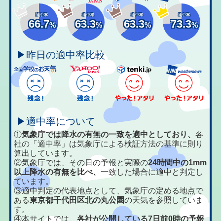
適中率
適中率
適中率
適中率
66.7
63.3
63.3
73.3
%
%
%
%
▶昨日の適中率比較
▶適中率について
①
気象庁では降水の有無の一致を適中としており、
各
社の「適中率」は気象庁による検証方法の基準に則り
算出しています。
②気象庁では、その日の予報と実際の
24時間中の1mm
以上降水の有無を比べ、
一致した場合に適中と判定し
ています。
③適中判定の代表地点として、気象庁の定める地点で
ある
東京都千代田区北の丸公園
の天気を参照していま
す。
④本サイトでは、
各社が公開している7日前0時の予報