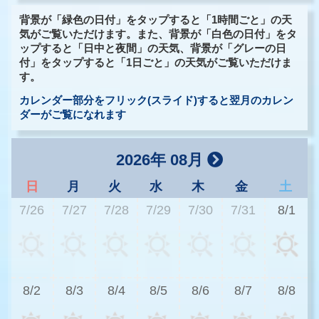
背景が「緑色の日付」をタップすると「1時間ごと」の天
気がご覧いただけます。また、背景が「白色の日付」をタ
ップすると「日中と夜間」の天気、背景が「グレーの日
付」をタップすると「1日ごと」の天気がご覧いただけま
す。
カレンダー部分をフリック(スライド)すると翌月のカレン
ダーがご覧になれます
2026年 08月
日
月
火
水
木
金
土
7/26
7/27
7/28
7/29
7/30
7/31
8/1
3
8/2
8/3
8/4
8/5
8/6
8/7
8/8