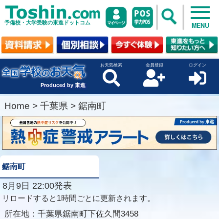
予備校・大学受験の東進ドットコム
MENU
お天気検索
会員登録
ログイン
Produced by 東進
Home
>
千葉県
>
鋸南町
鋸南町
8月9日 22:00発表
リロードすると1時間ごとに更新されます。
所在地：
千葉県鋸南町下佐久間3458