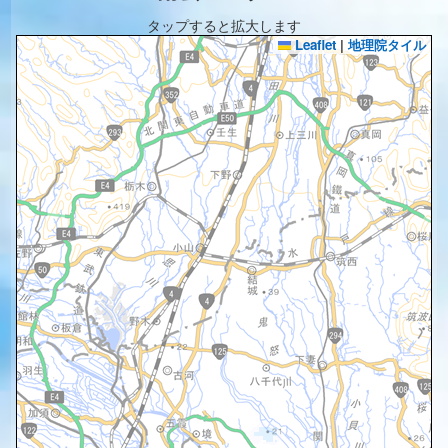
タップすると拡大します
Leaflet
|
地理院タイル