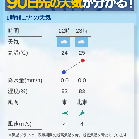
1時間ごとの天気
時間
22時
23時
天気
気温(℃)
24
25
降水量(mm/h)
0.0
0.0
湿度(%)
82
83
風向
東
北東
風速(m/s)
4
4
※気温グラフは、表示期間の最高気温を赤、最低気温を青としています。