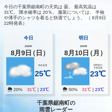
今日の千葉県鋸南町の天気は
曇。
最高気温は
31℃。
降水確率は
20％。
服装については、
半袖
や薄手のシャツを着ると快適でしょう。
（
8月9日
22時発表）
今日
明日
2026年
2026年
8
月
9
日
（日）
8
月
10
日
（月）
同時刻の
現在温度
予想温度
25℃
23℃
20%
31℃
|
23℃
50%
31℃
|
23℃
千葉県鋸南町の
雨雲レーダー