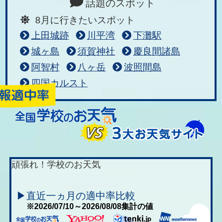
話題のスポット
8月に行きたいスポット
上田城跡
川平湾
下灘駅
城ヶ島
須賀神社
慶良間諸島
阿智村
八ヶ岳
波照間島
四国カルスト
頑張れ！学校のお天気
▶直近一ヵ月の適中率比較
※2026/07/10～2026/08/08集計の値