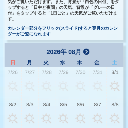
気がご覧いただけます。また、背景が「白色の日付」をタ
ップすると「日中と夜間」の天気、背景が「グレーの日
付」をタップすると「1日ごと」の天気がご覧いただけま
す。
カレンダー部分をフリック(スライド)すると翌月のカレン
ダーがご覧になれます
2026年 08月
日
月
火
水
木
金
土
7/26
7/27
7/28
7/29
7/30
7/31
8/1
2
8/2
8/3
8/4
8/5
8/6
8/7
8/8
2