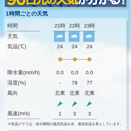
1時間ごとの天気
時間
21時
22時
23時
天気
気温(℃)
24
24
24
降水量(mm/h)
0.0
0.0
0.0
湿度(%)
-
78
77
風向
北東
北東
北東
風速(m/s)
1
3
3
※気温グラフは、表示期間の最高気温を赤、最低気温を青としています。