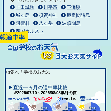
上田城跡
川平湾
下灘駅
城ヶ島
須賀神社
慶良間諸島
阿智村
八ヶ岳
波照間島
四国カルスト
頑張れ！学校のお天気
▶直近一ヵ月の適中率比較
※2026/07/10～2026/08/08集計の値
適中率
適中率
適中率
適中率