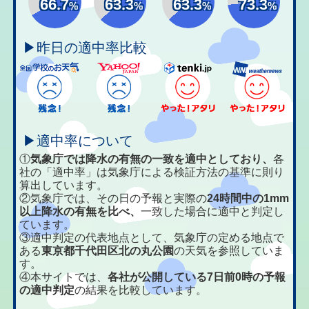
66.7
63.3
63.3
73.3
%
%
%
%
▶昨日の適中率比較
▶適中率について
①
気象庁では降水の有無の一致を適中としており、
各
社の「適中率」は気象庁による検証方法の基準に則り
算出しています。
②気象庁では、その日の予報と実際の
24時間中の1mm
以上降水の有無を比べ、
一致した場合に適中と判定し
ています。
③適中判定の代表地点として、気象庁の定める地点で
ある
東京都千代田区北の丸公園
の天気を参照していま
す。
④本サイトでは、
各社が公開している7日前0時の予報
の適中判定
の結果を比較しています。