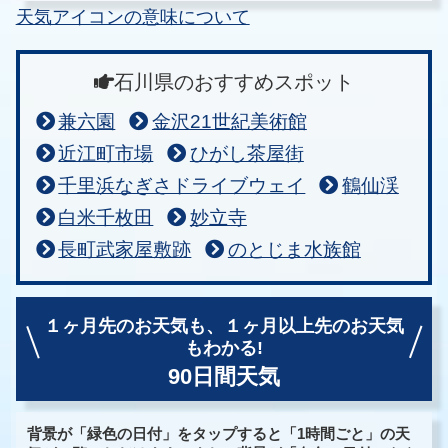
天気アイコンの意味について
石川県のおすすめスポット
兼六園
金沢21世紀美術館
近江町市場
ひがし茶屋街
千里浜なぎさドライブウェイ
鶴仙渓
白米千枚田
妙立寺
長町武家屋敷跡
のとじま水族館
１ヶ月先のお天気も、
１ヶ月以上先のお天気
もわかる!
90日間天気
背景が「緑色の日付」をタップすると「1時間ごと」の天