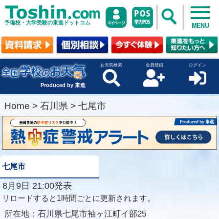
予備校・大学受験の東進ドットコム
MENU
お天気検索
会員登録
ログイン
Produced by 東進
Home
>
石川県
>
七尾市
七尾市
8月9日 21:00発表
リロードすると1時間ごとに更新されます。
所在地：
石川県七尾市袖ヶ江町イ部25