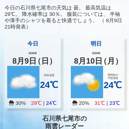
今日の石川県七尾市の天気は
曇。
最高気温は
29℃。
降水確率は
30％。
服装については、
半袖
や薄手のシャツを着ると快適でしょう。
（
8月9日
21時発表）
今日
明日
2026年
2026年
8
月
9
日
（日）
8
月
10
日
（月）
同時刻の
現在温度
予想温度
24℃
24℃
30%
29℃
|
24℃
20%
31℃
|
23℃
石川県七尾市の
雨雲レーダー