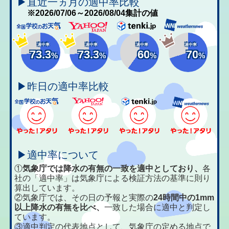
▶直近一ヵ月の適中率比較
※2026/07/06～2026/08/04集計の値
適中率
適中率
適中率
適中率
73.3
73.3
60
70
%
%
%
%
▶昨日の適中率比較
▶適中率について
①
気象庁では降水の有無の一致を適中としており、
各
社の「適中率」は気象庁による検証方法の基準に則り
算出しています。
②気象庁では、その日の予報と実際の
24時間中の1mm
以上降水の有無を比べ、
一致した場合に適中と判定し
ています。
③適中判定の代表地点として、気象庁の定める地点で