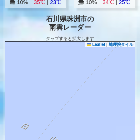
10%
35℃
|
23℃
10%
34℃
|
25℃
石川県珠洲市の
雨雲レーダー
タップすると拡大します
Leaflet
|
地理院タイル