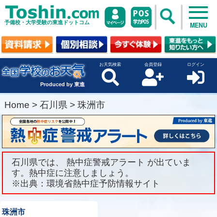
予備校・大学受験の東進ドットコム
MENU
お天気検索
会員登録
ログイン
Produced by 東進
Home
>
石川県
>
珠洲市
石川県では、 熱中症警戒アラート が出ていま
す。熱中症に注意しましょう。
※出典：環境省熱中症予防情報サイト
珠洲市