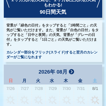
もわかる!
90日間天気
背景が「緑色の日付」をタップすると「1時間ごと」の天
気がご覧いただけます。また、背景が「白色の日付」をタ
ップすると「日中と夜間」の天気、背景が「グレーの日
付」をタップすると「1日ごと」の天気がご覧いただけま
す。
カレンダー部分をフリック(スライド)すると翌月のカレン
ダーがご覧になれます
2026年 08月
日
月
火
水
木
金
土
7/26
7/27
7/28
7/29
7/30
7/31
8/1
2