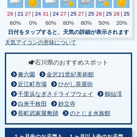
28
|
21
27
|
24
31
|
24
27
|
25
27
|
25
28
|
25
28
|
25
60%
0%
60%
80%
80%
50%
20%
日付をタップすると、天気の詳細が表示されます
天気アイコンの意味について
石川県のおすすめスポット
兼六園
金沢21世紀美術館
近江町市場
ひがし茶屋街
千里浜なぎさドライブウェイ
鶴仙渓
白米千枚田
妙立寺
長町武家屋敷跡
のとじま水族館
１ヶ月先のお天気も、
１ヶ月以上先のお天気