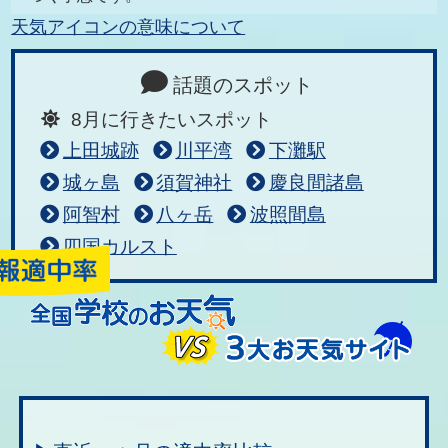
天気アイコンの意味について
話題のスポット
8月に行きたいスポット
上田城跡
川平湾
下灘駅
城ヶ島
須賀神社
慶良間諸島
阿智村
八ヶ岳
波照間島
四国カルスト