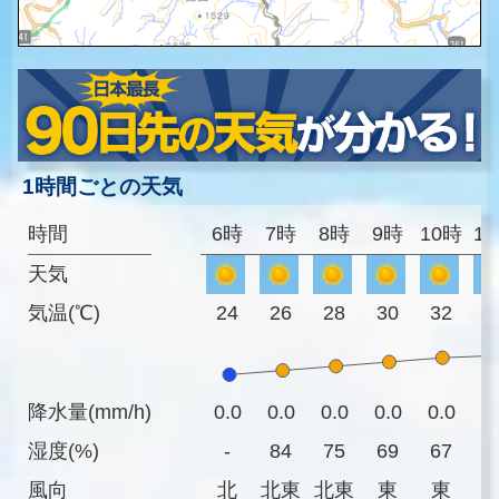
1時間ごとの天気
時間
6時
7時
8時
9時
10時
1
天気
気温(℃)
24
26
28
30
32
3
降水量(mm/h)
0.0
0.0
0.0
0.0
0.0
0
湿度(%)
-
84
75
69
67
6
風向
北
北東
北東
東
東