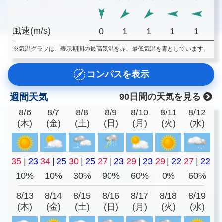
風速(m/s)
0
1
1
1
1
※気温グラフは、表示期間の最高気温を赤、最低気温を青としています。
コンパスを表示
週間天気
90日間の天気を見る
8/6
8/7
8/8
8/9
8/10
8/11
8/12
(木)
(金)
(土)
(日)
(月)
(火)
(水)
35
|
23
34
|
25
30
|
25
27
|
23
29
|
23
29
|
22
27
|
22
10%
10%
30%
90%
60%
0%
60%
8/13
8/14
8/15
8/16
8/17
8/18
8/19
(木)
(金)
(土)
(日)
(月)
(火)
(水)