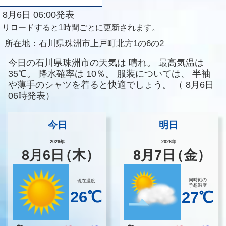
8月6日 06:00発表
リロードすると1時間ごとに更新されます。
所在地：
石川県珠洲市上戸町北方1の6の2
今日の石川県珠洲市の天気は
晴れ。
最高気温は
35℃。
降水確率は
10％。
服装については、
半袖
や薄手のシャツを着ると快適でしょう。
（
8月6日
06時発表）
今日
明日
2026年
2026年
8
月
6
日
（木）
8
月
7
日
（金）
同時刻の
現在温度
予想温度
26℃
27℃