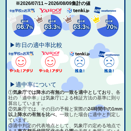
※2026/07/11～2026/08/09集計の値
適中率
適中率
適中率
適中率
66.7
63.3
63.3
70
%
%
%
%
▶昨日の適中率比較
▶適中率について
①
気象庁では降水の有無の一致を適中としており、
各
社の「適中率」は気象庁による検証方法の基準に則り
算出しています。
②気象庁では、その日の予報と実際の
24時間中の1mm
以上降水の有無を比べ、
一致した場合に適中と判定し
ています。
③適中判定の代表地点として、気象庁の定める地点で