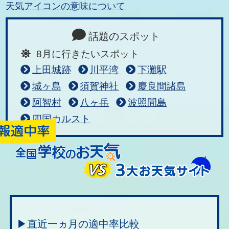
天気アイコンの意味について
話題のスポット
8月に行きたいスポット
上田城跡
川平湾
下灘駅
城ヶ島
須賀神社
慶良間諸島
阿智村
八ヶ岳
波照間島
四国カルスト
▶直近一ヵ月の適中率比較