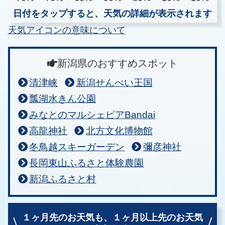
日付をタップすると、天気の詳細が表示されます
天気アイコンの意味について
新潟県のおすすめスポット
清津峡
新潟せんべい王国
瓢湖水きん公園
みなとのマルシェピアBandai
高龍神社
北方文化博物館
冬鳥越スキーガーデン
彌彦神社
長岡東山ふるさと体験農園
新潟ふるさと村
１ヶ月先のお天気も、
１ヶ月以上先のお天気