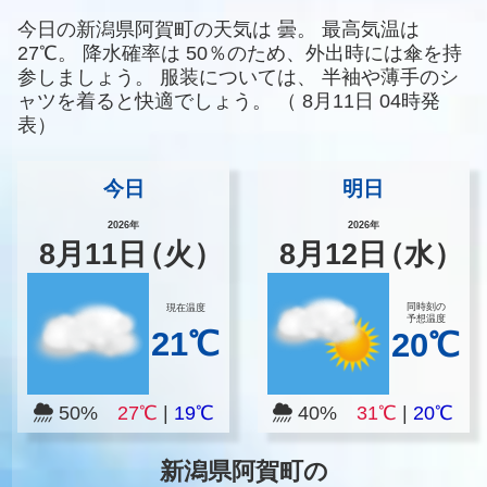
今日の新潟県阿賀町の天気は
曇。
最高気温は
27℃。
降水確率は
50％のため、外出時には傘を持
参しましょう。
服装については、
半袖や薄手のシ
ャツを着ると快適でしょう。
（
8月11日 04時発
表）
今日
明日
2026年
2026年
8
月
11
日
（火）
8
月
12
日
（水）
同時刻の
現在温度
予想温度
21℃
20℃
50%
27℃
|
19℃
40%
31℃
|
20℃
新潟県阿賀町の