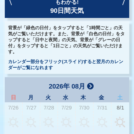
もわかる!
90日間天気
背景が「緑色の日付」をタップすると「1時間ごと」の天
気がご覧いただけます。また、背景が「白色の日付」をタ
ップすると「日中と夜間」の天気、背景が「グレーの日
付」をタップすると「1日ごと」の天気がご覧いただけま
す。
カレンダー部分をフリック(スライド)すると翌月のカレン
ダーがご覧になれます
2026年 08月
日
月
火
水
木
金
土
7/26
7/27
7/28
7/29
7/30
7/31
8/1
3