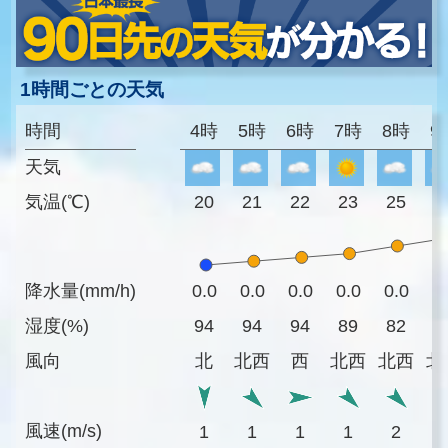
1時間ごとの天気
時間
4時
5時
6時
7時
8時
9
天気
気温(℃)
20
21
22
23
25
2
降水量(mm/h)
0.0
0.0
0.0
0.0
0.0
0
湿度(%)
94
94
94
89
82
7
風向
北
北西
西
北西
北西
北
風速(m/s)
1
1
1
1
2