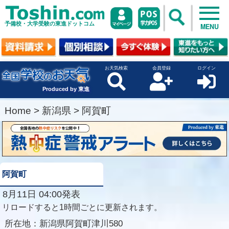
予備校・大学受験の東進ドットコム
MENU
お天気検索
会員登録
ログイン
Produced by 東進
Home
>
新潟県
>
阿賀町
阿賀町
8月11日 04:00発表
リロードすると1時間ごとに更新されます。
所在地：
新潟県阿賀町津川580