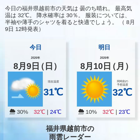
今日の福井県越前市の天気は
曇のち晴れ。
最高気
温は
32℃。
降水確率は
30％。
服装については、
半袖や薄手のシャツを着ると快適でしょう。
（
8月
9日 12時発表）
今日
明日
2026年
2026年
8
月
9
日
（日）
8
月
10
日
（月）
同時刻の
現在温度
予想温度
31℃
32℃
30%
32℃
|
24℃
10%
32℃
|
23℃
福井県越前市の
雨雲レーダー