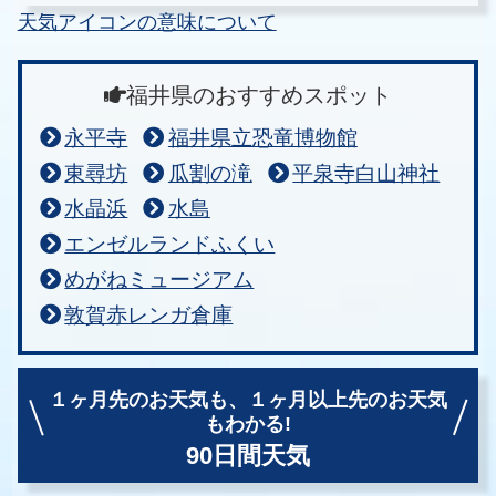
天気アイコンの意味について
福井県のおすすめスポット
永平寺
福井県立恐竜博物館
東尋坊
瓜割の滝
平泉寺白山神社
水晶浜
水島
エンゼルランドふくい
めがねミュージアム
敦賀赤レンガ倉庫
１ヶ月先のお天気も、
１ヶ月以上先のお天気
もわかる!
90日間天気