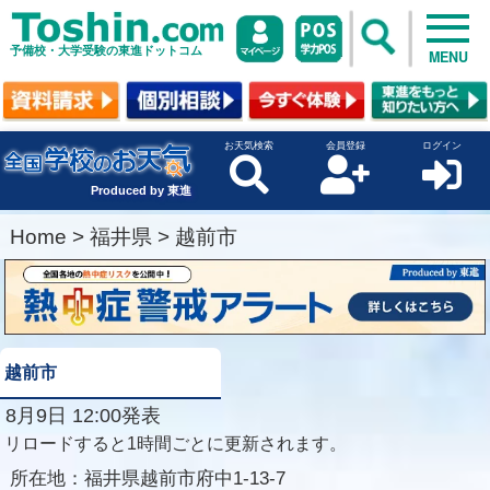
予備校・大学受験の東進ドットコム
MENU
お天気検索
会員登録
ログイン
Produced by 東進
Home
>
福井県
>
越前市
越前市
8月9日 12:00発表
リロードすると1時間ごとに更新されます。
所在地：
福井県越前市府中1-13-7