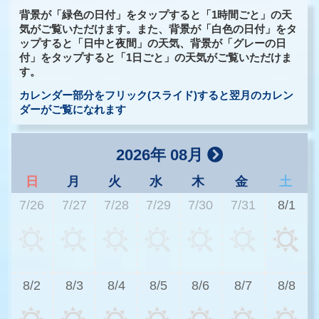
背景が「緑色の日付」をタップすると「1時間ごと」の天
気がご覧いただけます。また、背景が「白色の日付」をタ
ップすると「日中と夜間」の天気、背景が「グレーの日
付」をタップすると「1日ごと」の天気がご覧いただけま
す。
カレンダー部分をフリック(スライド)すると翌月のカレン
ダーがご覧になれます
2026年 08月
日
月
火
水
木
金
土
7/26
7/27
7/28
7/29
7/30
7/31
8/1
3
8/2
8/3
8/4
8/5
8/6
8/7
8/8