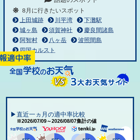
8月に行きたいスポット
上田城跡
川平湾
下灘駅
城ヶ島
須賀神社
慶良間諸島
阿智村
八ヶ岳
波照間島
四国カルスト
▶直近一ヵ月の適中率比較
※2026/07/09～2026/08/07集計の値