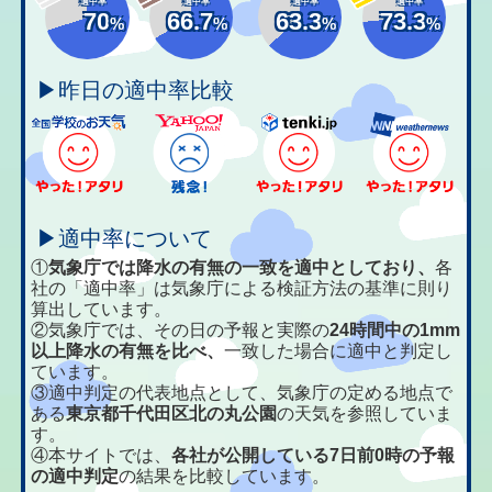
適中率
適中率
適中率
適中率
70
66.7
63.3
73.3
%
%
%
%
▶昨日の適中率比較
▶適中率について
①
気象庁では降水の有無の一致を適中としており、
各
社の「適中率」は気象庁による検証方法の基準に則り
算出しています。
②気象庁では、その日の予報と実際の
24時間中の1mm
以上降水の有無を比べ、
一致した場合に適中と判定し
ています。
③適中判定の代表地点として、気象庁の定める地点で
ある
東京都千代田区北の丸公園
の天気を参照していま
す。
④本サイトでは、
各社が公開している7日前0時の予報
の適中判定
の結果を比較しています。