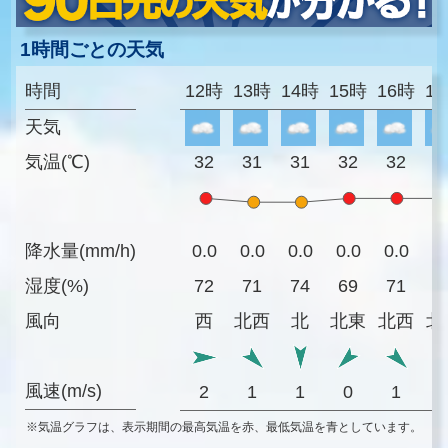
1時間ごとの天気
時間
12時
13時
14時
15時
16時
1
天気
気温(℃)
32
31
31
32
32
3
降水量(mm/h)
0.0
0.0
0.0
0.0
0.0
0
湿度(%)
72
71
74
69
71
7
風向
西
北西
北
北東
北西
北
風速(m/s)
2
1
1
0
1
※気温グラフは、表示期間の最高気温を赤、最低気温を青としています。