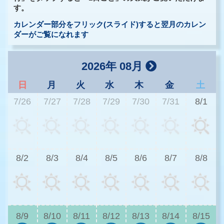
す。
カレンダー部分をフリック(スライド)すると翌月のカレン
ダーがご覧になれます
2026年 08月
日
月
火
水
木
金
土
7/26
7/27
7/28
7/29
7/30
7/31
8/1
2
8/2
8/3
8/4
8/5
8/6
8/7
8/8
2
8/9
8/10
8/11
8/12
8/13
8/14
8/15