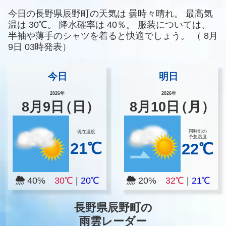
今日の長野県辰野町の天気は
曇時々晴れ。
最高気
温は
30℃。
降水確率は
40％。
服装については、
半袖や薄手のシャツを着ると快適でしょう。
（
8月
9日 03時発表）
今日
明日
2026年
2026年
8
月
9
日
（日）
8
月
10
日
（月）
同時刻の
現在温度
予想温度
21℃
22℃
40%
30℃
|
20℃
20%
32℃
|
21℃
長野県辰野町の
雨雲レーダー