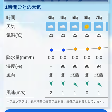
1時間ごとの天気
時間
3時
4時
5時
6時
7時
8
天気
気温(℃)
21
21
22
22
23
2
降水量(mm/h)
0.0
0.0
0.0
0.0
0.0
0
湿度(%)
-
98
98
98
94
8
風向
北
北
北西
北
北西
風速(m/s)
2
1
1
0
1
※気温グラフは、表示期間の最高気温を赤、最低気温を青としています。