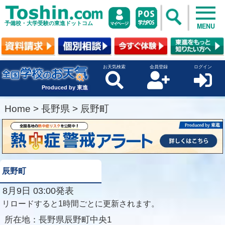
予備校・大学受験の東進ドットコム
MENU
お天気検索
会員登録
ログイン
Produced by 東進
Home
>
長野県
>
辰野町
辰野町
8月9日 03:00発表
リロードすると1時間ごとに更新されます。
所在地：
長野県辰野町中央1