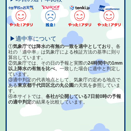
▶適中率について
①
気象庁では降水の有無の一致を適中としており、
各
社の「適中率」は気象庁による検証方法の基準に則り
算出しています。
②気象庁では、その日の予報と実際の
24時間中の1mm
以上降水の有無を比べ、
一致した場合に適中と判定し
ています。
③適中判定の代表地点として、気象庁の定める地点で
ある
東京都千代田区北の丸公園
の天気を参照していま
す。
④本サイトでは、
各社が公開している7日前0時の予報
の適中判定
の結果を比較しています。