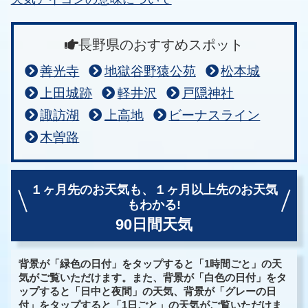
長野県のおすすめスポット
善光寺
地獄谷野猿公苑
松本城
上田城跡
軽井沢
戸隠神社
諏訪湖
上高地
ビーナスライン
木曽路
１ヶ月先のお天気も、
１ヶ月以上先のお天気
もわかる!
90日間天気
背景が「緑色の日付」をタップすると「1時間ごと」の天
気がご覧いただけます。また、背景が「白色の日付」をタ
ップすると「日中と夜間」の天気、背景が「グレーの日
付」をタップすると「1日ごと」の天気がご覧いただけま