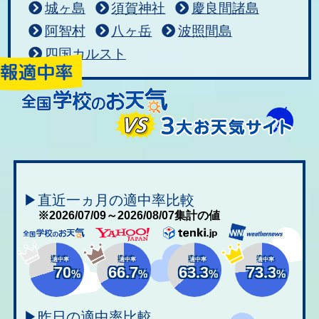
城ヶ島
須賀神社
慶良間諸島
阿智村
八ヶ岳
波照間島
四国カルスト
▶直近一ヵ月の適中率比較
※2026/07/09～2026/08/07集計の値
適中率
適中率
適中率
適中率
70
66.7
63.3
73.3
%
%
%
%
▶昨日の適中率比較