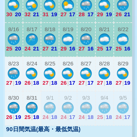
30
|
20
32
|
21
31
|
19
27
|
17
28
|
17
29
|
19
26
|
21
2
8/16
8/17
8/18
8/19
8/20
8/21
8/22
25
|
20
24
|
21
27
|
21
29
|
16
27
|
16
25
|
17
25
|
16
2
8/23
8/24
8/25
8/26
8/27
8/28
8/29
27
|
19
26
|
18
27
|
18
26
|
17
27
|
17
27
|
18
27
|
19
2
8/30
8/31
9/1
9/2
9/3
9/4
9/5
26
|
19
25
|
18
24
|
18
24
|
17
24
|
18
25
|
18
24
|
17
90日間気温(最高・最低気温)