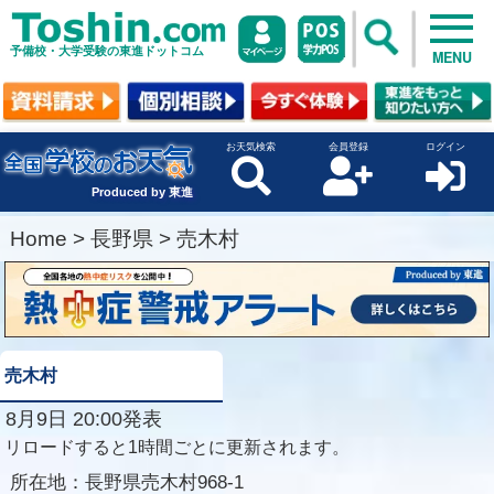
予備校・大学受験の東進ドットコム
MENU
お天気検索
会員登録
ログイン
Produced by 東進
Home
>
長野県
>
売木村
売木村
8月9日 20:00発表
リロードすると1時間ごとに更新されます。
所在地：
長野県売木村968-1