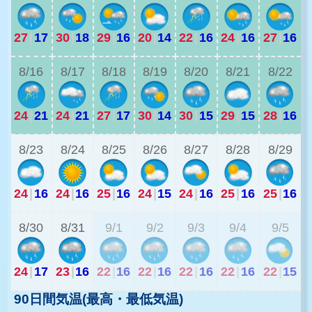
27
|
17
30
|
18
29
|
16
20
|
14
22
|
16
24
|
16
27
|
16
2
8/16
8/17
8/18
8/19
8/20
8/21
8/22
24
|
21
24
|
21
27
|
17
30
|
14
30
|
15
29
|
15
28
|
16
2
8/23
8/24
8/25
8/26
8/27
8/28
8/29
24
|
16
24
|
16
25
|
16
24
|
15
24
|
16
25
|
16
25
|
16
2
8/30
8/31
9/1
9/2
9/3
9/4
9/5
24
|
17
23
|
16
22
|
16
22
|
16
22
|
16
22
|
16
22
|
15
90日間気温(最高・最低気温)