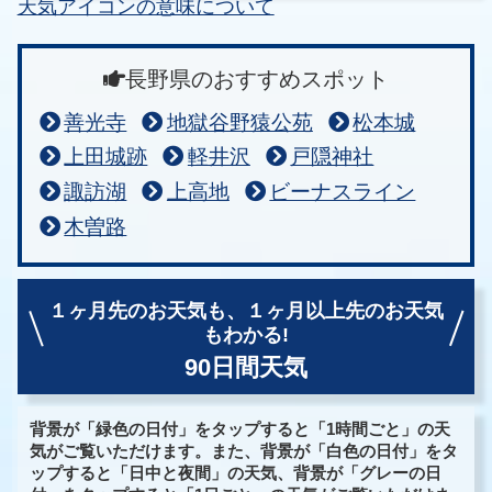
天気アイコンの意味について
長野県のおすすめスポット
善光寺
地獄谷野猿公苑
松本城
上田城跡
軽井沢
戸隠神社
諏訪湖
上高地
ビーナスライン
木曽路
１ヶ月先のお天気も、
１ヶ月以上先のお天気
もわかる!
90日間天気
背景が「緑色の日付」をタップすると「1時間ごと」の天
気がご覧いただけます。また、背景が「白色の日付」をタ
ップすると「日中と夜間」の天気、背景が「グレーの日