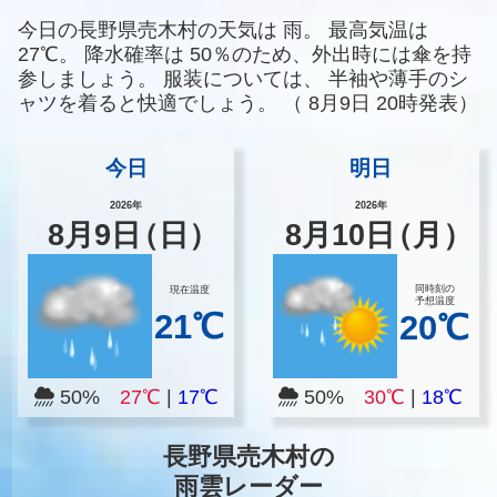
今日の長野県売木村の天気は
雨。
最高気温は
27℃。
降水確率は
50％のため、外出時には傘を持
参しましょう。
服装については、
半袖や薄手のシ
ャツを着ると快適でしょう。
（
8月9日 20時発表）
今日
明日
2026年
2026年
8
月
9
日
（日）
8
月
10
日
（月）
同時刻の
現在温度
予想温度
21℃
20℃
50%
27℃
|
17℃
50%
30℃
|
18℃
長野県売木村の
雨雲レーダー