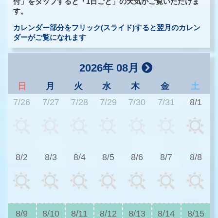
付」をタップすると「1日ごと」の天気がご覧いただけま
す。
カレンダー部分をフリック(スライド)すると翌月のカレン
ダーがご覧になれます
2026年 08月
日
月
火
水
木
金
土
7/26
7/27
7/28
7/29
7/30
7/31
8/1
2
8/2
8/3
8/4
8/5
8/6
8/7
8/8
2
8/9
8/10
8/11
8/12
8/13
8/14
8/15