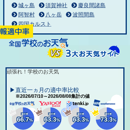
城ヶ島
須賀神社
慶良間諸島
阿智村
八ヶ岳
波照間島
四国カルスト
頑張れ！学校のお天気
▶直近一ヵ月の適中率比較
※2026/07/10～2026/08/08集計の値
適中率
適中率
適中率
適中率
66.7
63.3
63.3
73.3
%
%
%
%