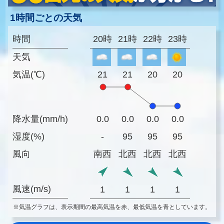
1時間ごとの天気
時間
20時
21時
22時
23時
天気
気温(℃)
21
21
20
20
降水量(mm/h)
0.0
0.0
0.0
0.0
湿度(%)
-
95
95
95
風向
南西
北西
北西
北西
風速(m/s)
1
1
1
1
※気温グラフは、表示期間の最高気温を赤、最低気温を青としています。