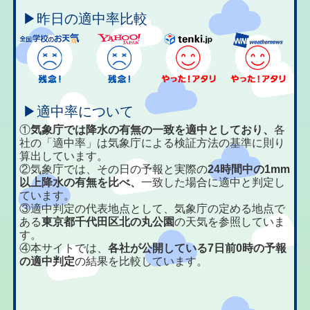
▶昨日の適中率比較
▶適中率について
①
気象庁では降水の有無の一致を適中としており、
各
社の「適中率」は気象庁による検証方法の基準に則り
算出しています。
②気象庁では、その日の予報と実際の
24時間中の1mm
以上降水の有無を比べ、
一致した場合に適中と判定し
ています。
③適中判定の代表地点として、気象庁の定める地点で
ある
東京都千代田区北の丸公園
の天気を参照していま
す。
④本サイトでは、
各社が公開している7日前0時の予報
の適中判定
の結果を比較しています。