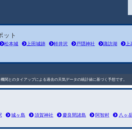
ポット
松本城
上田城跡
軽井沢
戸隠神社
諏訪湖
上
ート機関とのタイアップによる過去の天気データの統計値に基づく予想です。
駅
城ヶ島
須賀神社
慶良間諸島
阿智村
八ヶ