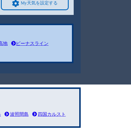
My天気を設定する
高地
ビーナスライン
岳
波照間島
四国カルスト