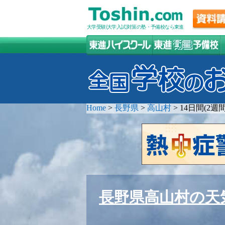
大学受験(大学入試)対策の塾・予備校なら東進
Home
>
長野県
>
高山村
>
14日間(2
長野県高山村の天