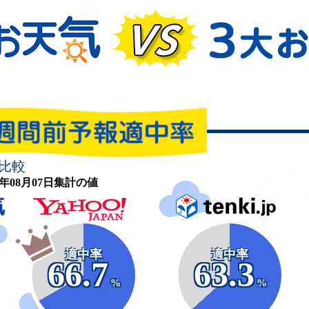
比較
26年08月07日集計の値
適中率
適中率
66.7
63.3
%
%