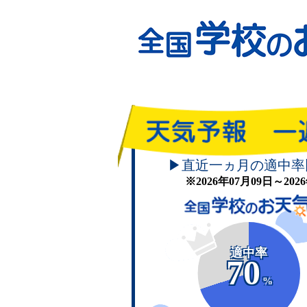
▶直近一ヵ月の適中率
※2026年07月09日～20
適中率
70
%