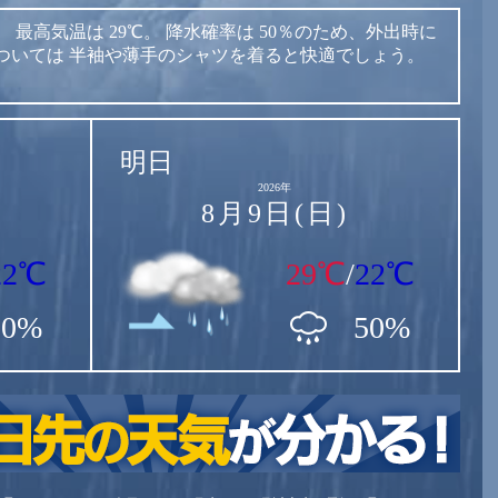
。
最高気温は
29℃。
降水確率は
50％のため、外出時に
ついては
半袖や薄手のシャツを着ると快適でしょう。
明日
2026年
8月9日(日)
22℃
29℃
/
22℃
50%
50%