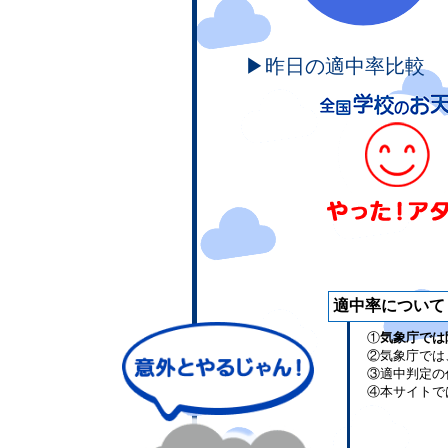
▶昨日の適中率比較
適中率について
①
気象庁では
②気象庁では
③適中判定の
④本サイトで