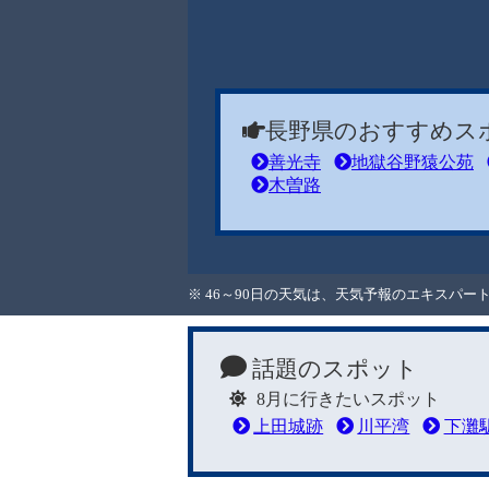
長野県のおすすめス
善光寺
地獄谷野猿公苑
木曽路
※ 46～90日の天気は、天気予報のエキスパ
話題のスポット
8月に行きたいスポット
上田城跡
川平湾
下灘