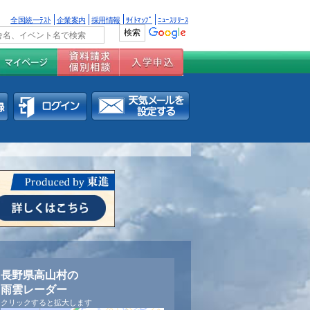
全国統一ﾃｽﾄ
企業案内
採用情報
ｻｲﾄﾏｯﾌﾟ
ﾆｭｰｽﾘﾘｰｽ
長野県高山村の
雨雲レーダー
クリックすると拡大します