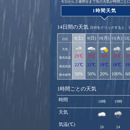
今日から２週間分まで先の天気が時間ごと
1時間天気
14日間の天気
日付をクリックすると、
(土)
(日)
(月)
(火)
8
9
10
11
12
日付
天気
29℃
29℃
30℃
29℃
3
最高気温
22℃
22℃
19℃
18℃
1
最低気温
50%
50%
20%
100%
6
降水確率
1時間ごとの天気
時間
18時
19時
天気
気温(℃)
26
24