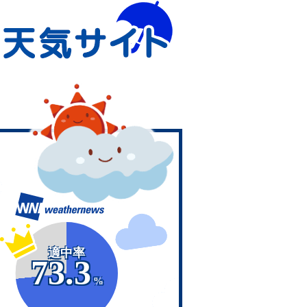
適中率
73.3
%