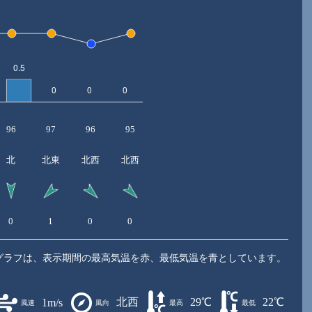
96
97
96
95
北
北東
北西
北西
0
1
0
0
グラフは、表示期間の最高気温を赤、最低気温を青としています。
北西
29℃
22℃
1m/s
風速
風向
最高
最低