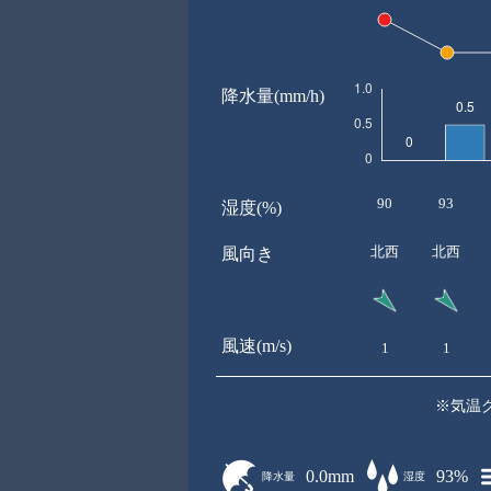
降水量(mm/h)
90
93
湿度(%)
北西
北西
風向き
風速(m/s)
1
1
※気温
0.0mm
93%
降水量
湿度