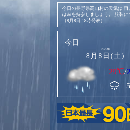
今日の長野県高山村の天気は
雨
は傘を持参しましょう。
服装に
（8月8日 18時発表）
今日
2026年
8月8日(土)
29℃
/