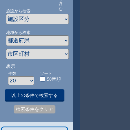
含
む
施設から検索
地域から検索
表示
件数
ソート
50音順
以上の条件で検索する
検索条件をクリア