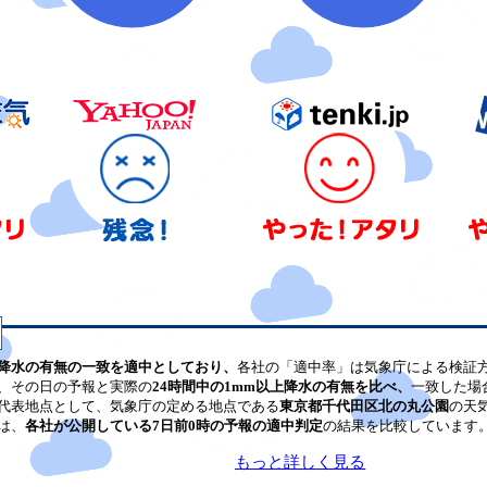
降水の有無の一致を適中としており、
各社の「適中率」は気象庁による検証
、その日の予報と実際の
24時間中の1mm以上降水の有無を比べ、
一致した場
代表地点として、気象庁の定める地点である
東京都千代田区北の丸公園
の天
は、
各社が公開している7日前0時の予報の適中判定
の結果を比較しています
もっと詳しく見る