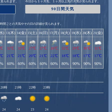
に見られます。
今日から１ヶ月先、１ヶ月以上先の天気が見られます。
90日間天気
1時間ごとの天気やその日の詳細が見られます。
(水)
(木)
(金)
(土)
(日)
(月)
(火)
(水)
(木)
(金)
13
14
15
16
17
18
19
20
21
0℃
32℃
32℃
27℃
27℃
26℃
32℃
29℃
30℃
31℃
9℃
21℃
21℃
20℃
21℃
22℃
18℃
18℃
17℃
17℃
0%
60%
60%
60%
60%
60%
80%
90%
90%
90%
20時
21時
22時
23時
24
24
23
24