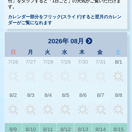
付」をタップすると「1日ごと」の天気がご覧いただけま
す。
カレンダー部分をフリック(スライド)すると翌月のカレン
ダーがご覧になれます
2026年 08月
日
月
火
水
木
金
土
7/26
7/27
7/28
7/29
7/30
7/31
8/1
2
8/2
8/3
8/4
8/5
8/6
8/7
8/8
2
8/9
8/10
8/11
8/12
8/13
8/14
8/15