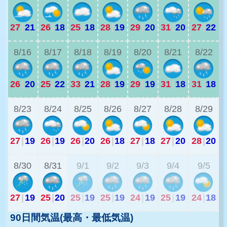
27
|
21
26
|
18
25
|
18
28
|
19
29
|
20
31
|
20
27
|
22
2
8/16
8/17
8/18
8/19
8/20
8/21
8/22
26
|
20
25
|
22
33
|
21
28
|
19
29
|
19
31
|
18
31
|
18
2
8/23
8/24
8/25
8/26
8/27
8/28
8/29
27
|
19
26
|
19
26
|
20
26
|
18
27
|
18
27
|
20
28
|
20
2
8/30
8/31
9/1
9/2
9/3
9/4
9/5
27
|
19
25
|
20
25
|
19
25
|
19
24
|
19
25
|
19
24
|
18
90日間気温(最高・最低気温)