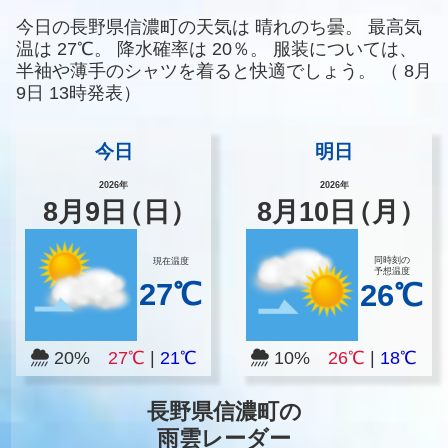
今日の長野県信濃町の天気は
晴れのち曇。
最高気
温は
27℃。
降水確率は
20％。
服装については、
半袖や薄手のシャツを着ると快適でしょう。
（
8月
9日 13時発表）
今日
明日
2026年
2026年
8
月
9
日
（日）
8
月
10
日
（月）
同時刻の
現在温度
予想温度
27℃
26℃
20%
27℃
|
21℃
10%
26℃
|
18℃
長野県信濃町の
雨雲レーダー