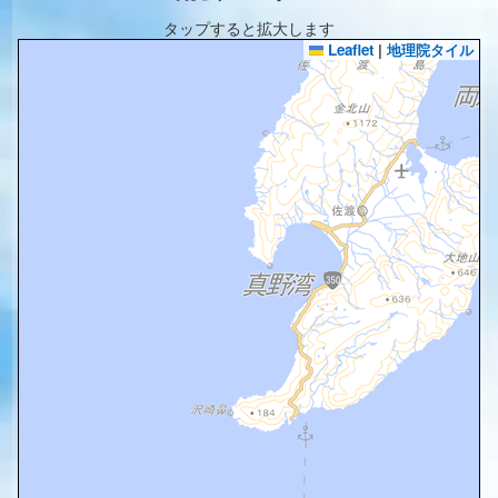
タップすると拡大します
Leaflet
|
地理院タイル