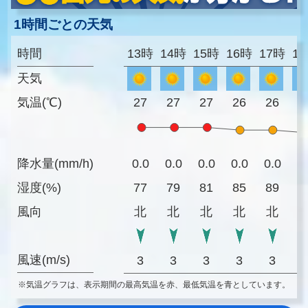
1時間ごとの天気
時間
13時
14時
15時
16時
17時
1
天気
気温(℃)
27
27
27
26
26
2
降水量(mm/h)
0.0
0.0
0.0
0.0
0.0
0
湿度(%)
77
79
81
85
89
8
風向
北
北
北
北
北
風速(m/s)
3
3
3
3
3
※気温グラフは、表示期間の最高気温を赤、最低気温を青としています。