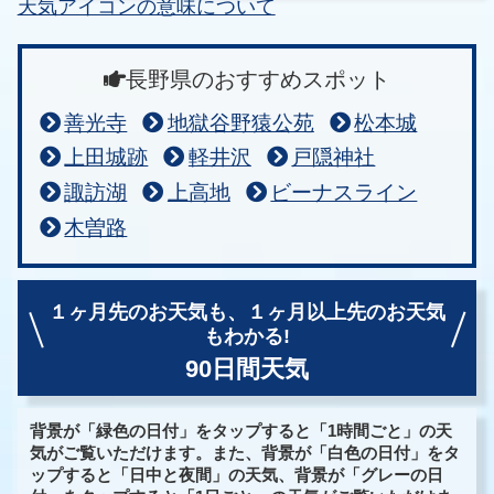
天気アイコンの意味について
長野県のおすすめスポット
善光寺
地獄谷野猿公苑
松本城
上田城跡
軽井沢
戸隠神社
諏訪湖
上高地
ビーナスライン
木曽路
１ヶ月先のお天気も、
１ヶ月以上先のお天気
もわかる!
90日間天気
背景が「緑色の日付」をタップすると「1時間ごと」の天
気がご覧いただけます。また、背景が「白色の日付」をタ
ップすると「日中と夜間」の天気、背景が「グレーの日