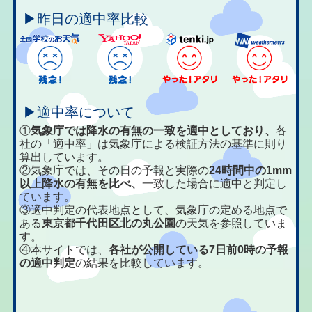
▶昨日の適中率比較
▶適中率について
①
気象庁では降水の有無の一致を適中としており、
各
社の「適中率」は気象庁による検証方法の基準に則り
算出しています。
②気象庁では、その日の予報と実際の
24時間中の1mm
以上降水の有無を比べ、
一致した場合に適中と判定し
ています。
③適中判定の代表地点として、気象庁の定める地点で
ある
東京都千代田区北の丸公園
の天気を参照していま
す。
④本サイトでは、
各社が公開している7日前0時の予報
の適中判定
の結果を比較しています。