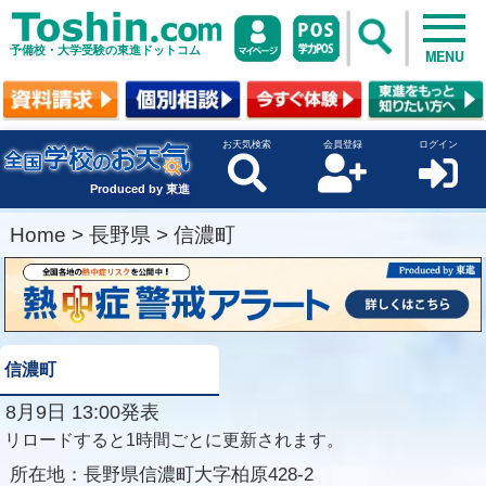
予備校・大学受験の東進ドットコム
MENU
お天気検索
会員登録
ログイン
Produced by 東進
Home
>
長野県
>
信濃町
信濃町
8月9日 13:00発表
リロードすると1時間ごとに更新されます。
所在地：
長野県信濃町大字柏原428-2