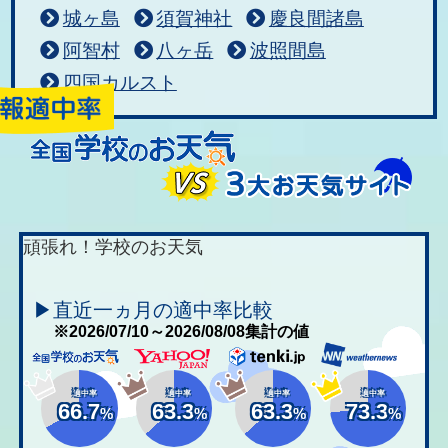
城ヶ島
須賀神社
慶良間諸島
阿智村
八ヶ岳
波照間島
四国カルスト
頑張れ！学校のお天気
▶直近一ヵ月の適中率比較
※2026/07/10～2026/08/08集計の値
適中率
適中率
適中率
適中率
66.7
63.3
63.3
73.3
%
%
%
%