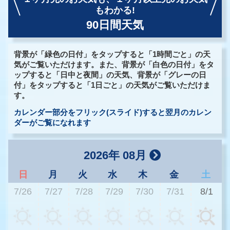
もわかる!
90日間天気
背景が「緑色の日付」をタップすると「1時間ごと」の天
気がご覧いただけます。また、背景が「白色の日付」をタ
ップすると「日中と夜間」の天気、背景が「グレーの日
付」をタップすると「1日ごと」の天気がご覧いただけま
す。
カレンダー部分をフリック(スライド)すると翌月のカレン
ダーがご覧になれます
2026年 08月
日
月
火
水
木
金
土
7/26
7/27
7/28
7/29
7/30
7/31
8/1
3