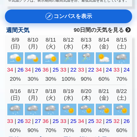
※気温グラフは、表示期間の最高気温を赤、最低気温を青としています。
コンパスを表示
週間天気
90日間の天気を見る
8/9
8/10
8/11
8/12
8/13
8/14
8/15
(日)
(月)
(火)
(水)
(木)
(金)
(土)
34
|
26
34
|
26
36
|
25
33
|
22
33
|
22
34
|
24
33
|
24
20%
30%
30%
100%
90%
60%
70%
8/16
8/17
8/18
8/19
8/20
8/21
8/22
(日)
(月)
(火)
(水)
(木)
(金)
(土)
33
|
26
32
|
27
36
|
25
33
|
25
34
|
25
32
|
25
32
|
26
60%
90%
70%
70%
80%
40%
60%