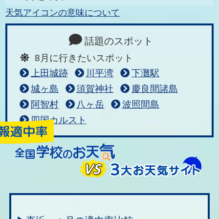
天気アイコンの意味について
話題のスポット
8月に行きたいスポット
上田城跡
川平湾
下灘駅
城ヶ島
須賀神社
慶良間諸島
阿智村
八ヶ岳
波照間島
四国カルスト