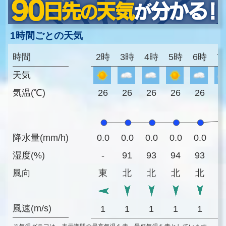
1時間ごとの天気
時間
2時
3時
4時
5時
6時
7
天気
気温(℃)
26
26
26
26
26
2
降水量(mm/h)
0.0
0.0
0.0
0.0
0.0
0
湿度(%)
-
91
93
94
93
8
風向
東
北
北
北
北
風速(m/s)
1
1
1
1
1