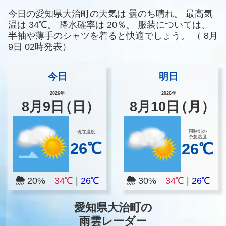
今日の愛知県大治町の天気は
曇のち晴れ。
最高気
温は
34℃。
降水確率は
20％。
服装については、
半袖や薄手のシャツを着ると快適でしょう。
（
8月
9日 02時発表）
今日
明日
2026年
2026年
8
月
9
日
（日）
8
月
10
日
（月）
同時刻の
現在温度
予想温度
26℃
26℃
20%
34℃
|
26℃
30%
34℃
|
26℃
愛知県大治町の
雨雲レーダー