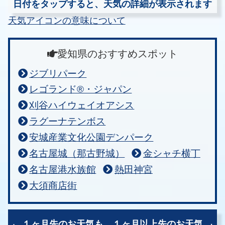
日付をタップすると、天気の詳細が表示されます
天気アイコンの意味について
愛知県のおすすめスポット
ジブリパーク
レゴランド®・ジャパン
刈谷ハイウェイオアシス
ラグーナテンボス
安城産業文化公園デンパーク
名古屋城（那古野城）
金シャチ横丁
名古屋港水族館
熱田神宮
大須商店街
１ヶ月先のお天気も、
１ヶ月以上先のお天気