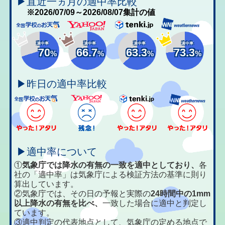
▶直近一ヵ月の適中率比較
※2026/07/09～2026/08/07集計の値
適中率
適中率
適中率
適中率
70
66.7
63.3
73.3
%
%
%
%
▶昨日の適中率比較
▶適中率について
①
気象庁では降水の有無の一致を適中としており、
各
社の「適中率」は気象庁による検証方法の基準に則り
算出しています。
②気象庁では、その日の予報と実際の
24時間中の1mm
以上降水の有無を比べ、
一致した場合に適中と判定し
ています。
③適中判定の代表地点として、気象庁の定める地点で