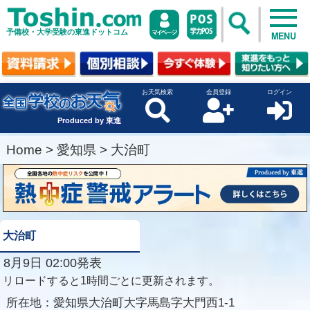
予備校・大学受験の東進ドットコム
MENU
お天気検索
会員登録
ログイン
Produced by 東進
Home
>
愛知県
>
大治町
大治町
8月9日 02:00発表
リロードすると1時間ごとに更新されます。
所在地：
愛知県大治町大字馬島字大門西1-1