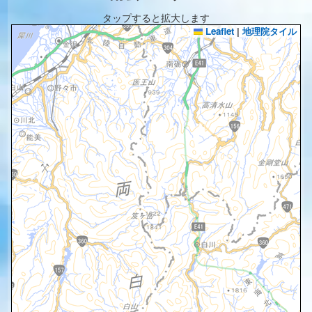
タップすると拡大します
Leaflet
|
地理院タイル