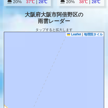
20%
37℃
|
28℃
20%
38℃
|
28℃
大阪府大阪市阿倍野区の
雨雲レーダー
タップすると拡大します
Leaflet
|
地理院タイル