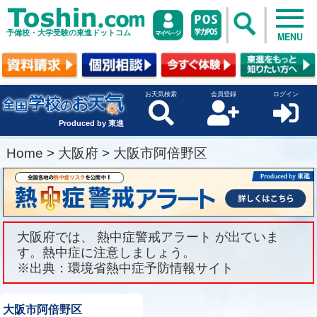
予備校・大学受験の東進ドットコム
MENU
お天気検索
会員登録
ログイン
Produced by 東進
Home
>
大阪府
>
大阪市阿倍野区
大阪府では、 熱中症警戒アラート が出ていま
す。熱中症に注意しましょう。
※出典：環境省熱中症予防情報サイト
大阪市阿倍野区