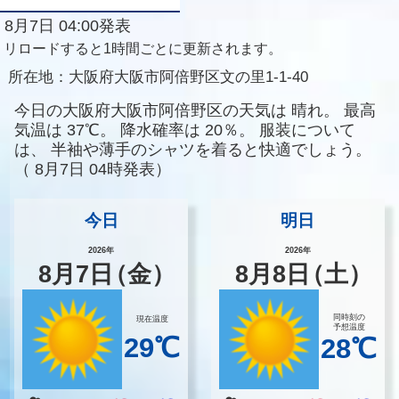
8月7日 04:00発表
リロードすると1時間ごとに更新されます。
所在地：
大阪府大阪市阿倍野区文の里1-1-40
今日の大阪府大阪市阿倍野区の天気は
晴れ。
最高
気温は
37℃。
降水確率は
20％。
服装について
は、
半袖や薄手のシャツを着ると快適でしょう。
（
8月7日 04時発表）
今日
明日
2026年
2026年
8
月
7
日
（金）
8
月
8
日
（土）
同時刻の
現在温度
予想温度
29℃
28℃