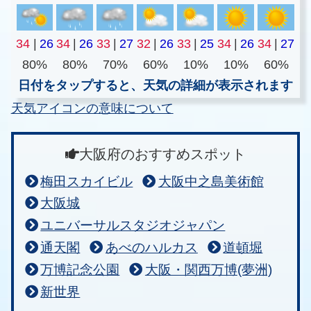
34
|
26
34
|
26
33
|
27
32
|
26
33
|
25
34
|
26
34
|
27
80%
80%
70%
60%
10%
10%
60%
日付をタップすると、天気の詳細が表示されます
天気アイコンの意味について
大阪府のおすすめスポット
梅田スカイビル
大阪中之島美術館
大阪城
ユニバーサルスタジオジャパン
通天閣
あべのハルカス
道頓堀
万博記念公園
大阪・関西万博(夢洲)
新世界