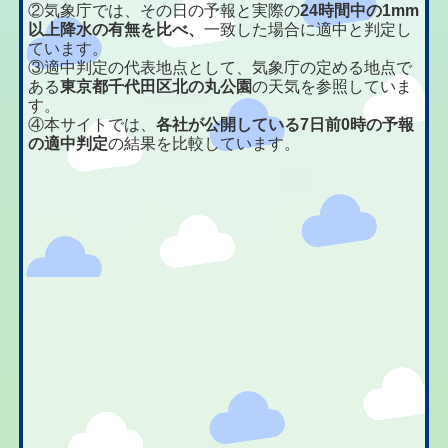
②気象庁では、その日の予報と実際の
24時間中の1mm
以上降水の有無を比べ、
一致した場合に適中と判定し
ています。
③適中判定の代表地点として、気象庁の定める地点で
ある
東京都千代田区北の丸公園
の天気を参照していま
す。
④本サイトでは、
各社が公開している7日前0時の予報
の適中判定
の結果を比較しています。