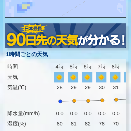
1時間ごとの天気
時間
4時
5時
6時
7時
8時
9
天気
気温(℃)
28
29
29
30
31
3
降水量(mm/h)
0.0
0.0
0.0
0.0
0.0
0
湿度(%)
80
81
82
78
70
6