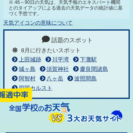
※ 46～90日の天気は、天気予報のエキスパート機関
とのタイアップによる過去の天気データの統計値に基
づく予想です。
天気アイコンの意味について
話題のスポット
8月に行きたいスポット
上田城跡
川平湾
下灘駅
城ヶ島
須賀神社
慶良間諸島
阿智村
八ヶ岳
波照間島
四国カルスト