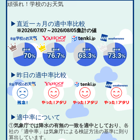
頑張れ！学校のお天気
▶直近一ヵ月の適中率比較
※2026/07/07～2026/08/05集計の値
適中率
適中率
適中率
適中率
70
76.7
63.3
73.3
%
%
%
%
▶昨日の適中率比較
▶適中率について
①
気象庁では降水の有無の一致を適中としており、
各
社の「適中率」は気象庁による検証方法の基準に則り
算出しています。