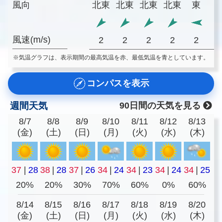
風向
北東
北東
北東
北東
東
風速(m/s)
2
2
2
2
2
※気温グラフは、表示期間の最高気温を赤、最低気温を青としています。
コンパスを表示
週間天気
90日間の天気を見る
8/7
8/8
8/9
8/10
8/11
8/12
8/13
(金)
(土)
(日)
(月)
(火)
(水)
(木)
37
|
28
38
|
28
37
|
26
34
|
24
34
|
23
34
|
24
34
|
25
20%
20%
30%
70%
60%
0%
60%
8/14
8/15
8/16
8/17
8/18
8/19
8/20
(金)
(土)
(日)
(月)
(火)
(水)
(木)