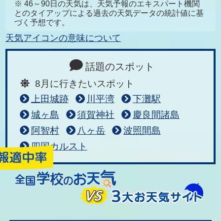
※ 46～90日の天気は、天気予報のエキスパート機関
とのタイアップによる過去の天気データの統計値に基
づく予想です。
天気アイコンの意味について
話題のスポット
8月に行きたいスポット
上田城跡
川平湾
下灘駅
城ヶ島
須賀神社
慶良間諸島
阿智村
八ヶ岳
波照間島
四国カルスト