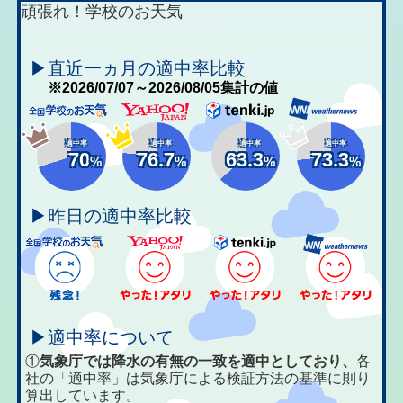
頑張れ！学校のお天気
▶直近一ヵ月の適中率比較
※2026/07/07～2026/08/05集計の値
適中率
適中率
適中率
適中率
70
76.7
63.3
73.3
%
%
%
%
▶昨日の適中率比較
▶適中率について
①
気象庁では降水の有無の一致を適中としており、
各
社の「適中率」は気象庁による検証方法の基準に則り
算出しています。