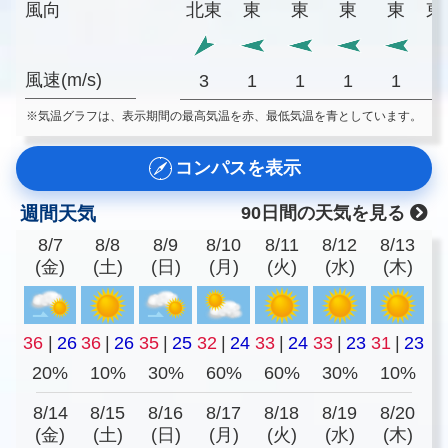
風向
北東
東
東
東
東
東
風速(m/s)
3
1
1
1
1
※気温グラフは、表示期間の最高気温を赤、最低気温を青としています。
コンパスを表示
週間天気
90日間の天気を見る
8/7
8/8
8/9
8/10
8/11
8/12
8/13
(金)
(土)
(日)
(月)
(火)
(水)
(木)
36
|
26
36
|
26
35
|
25
32
|
24
33
|
24
33
|
23
31
|
23
20%
10%
30%
60%
60%
30%
10%
8/14
8/15
8/16
8/17
8/18
8/19
8/20
(金)
(土)
(日)
(月)
(火)
(水)
(木)