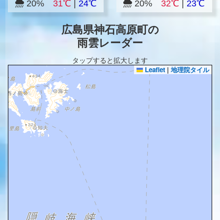
20%
31℃
|
24℃
20%
32℃
|
23℃
広島県神石高原町の
雨雲レーダー
タップすると拡大します
Leaflet
|
地理院タイル