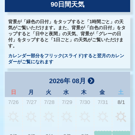
90日間天気
背景が「緑色の日付」をタップすると「1時間ごと」の天
気がご覧いただけます。また、背景が「白色の日付」をタ
ップすると「日中と夜間」の天気、背景が「グレーの日
付」をタップすると「1日ごと」の天気がご覧いただけま
す。
カレンダー部分をフリック(スライド)すると翌月のカレン
ダーがご覧になれます
2026年 08月
日
月
火
水
木
金
土
7/26
7/27
7/28
7/29
7/30
7/31
8/1
2