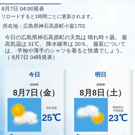
8月7日 04:00発表
リロードすると1時間ごとに更新されます。
所在地：
広島県神石高原町小畠1701
今日の広島県神石高原町の天気は
晴れ時々曇。
最
高気温は
31℃。
降水確率は
20％。
服装について
は、
半袖や薄手のシャツを着ると快適でしょう。
（
8月7日 04時発表）
今日
明日
2026年
2026年
8
月
7
日
（金）
8
月
8
日
（土）
同時刻の
現在温度
予想温度
25℃
23℃