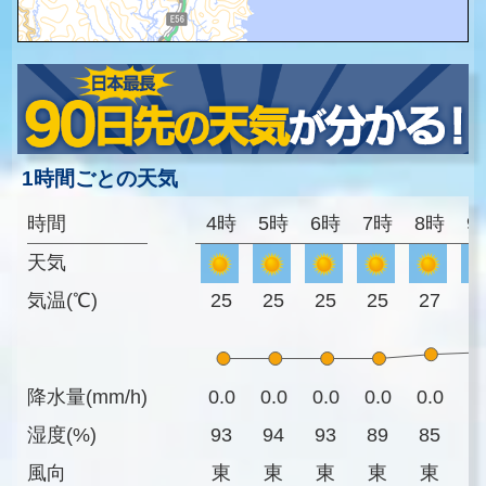
1時間ごとの天気
時間
4時
5時
6時
7時
8時
9
天気
気温(℃)
25
25
25
25
27
2
降水量(mm/h)
0.0
0.0
0.0
0.0
0.0
0
湿度(%)
93
94
93
89
85
8
風向
東
東
東
東
東