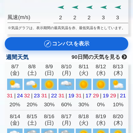
風速(m/s)
2
2
2
3
3
※気温グラフは、表示期間の最高気温を赤、最低気温を青としています。
コンパスを表示
週間天気
90日間の天気を見る
8/7
8/8
8/9
8/10
8/11
8/12
8/13
(金)
(土)
(日)
(月)
(火)
(水)
(木)
31
|
24
32
|
23
31
|
22
31
|
19
31
|
17
29
|
19
29
|
21
20%
20%
30%
60%
30%
0%
10%
8/14
8/15
8/16
8/17
8/18
8/19
8/20
(金)
(土)
(日)
(月)
(火)
(水)
(木)