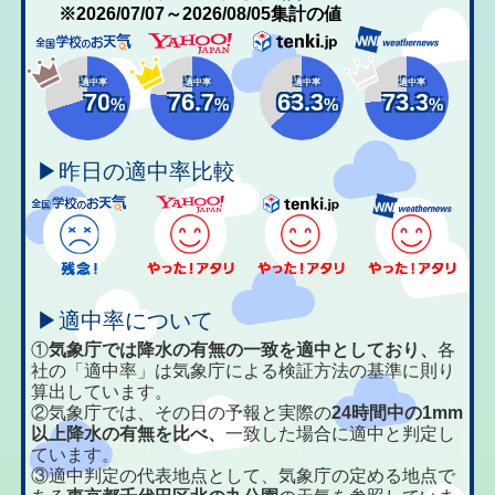
※2026/07/07～2026/08/05集計の値
適中率
適中率
適中率
適中率
70
76.7
63.3
73.3
%
%
%
%
▶昨日の適中率比較
▶適中率について
①
気象庁では降水の有無の一致を適中としており、
各
社の「適中率」は気象庁による検証方法の基準に則り
算出しています。
②気象庁では、その日の予報と実際の
24時間中の1mm
以上降水の有無を比べ、
一致した場合に適中と判定し
ています。
③適中判定の代表地点として、気象庁の定める地点で