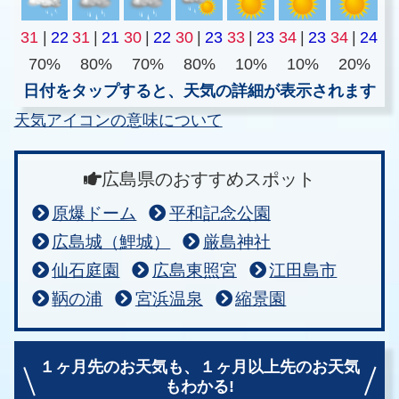
31
|
22
31
|
21
30
|
22
30
|
23
33
|
23
34
|
23
34
|
24
70%
80%
70%
80%
10%
10%
20%
日付をタップすると、天気の詳細が表示されます
天気アイコンの意味について
広島県のおすすめスポット
原爆ドーム
平和記念公園
広島城（鯉城）
厳島神社
仙石庭園
広島東照宮
江田島市
鞆の浦
宮浜温泉
縮景園
１ヶ月先のお天気も、
１ヶ月以上先のお天気
もわかる!