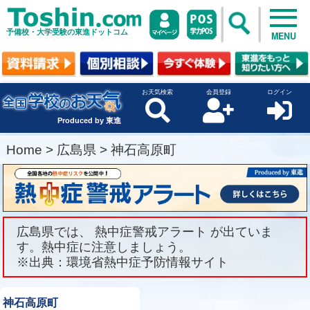
予備校・大学受験の東進ドットコム
MENU
お天気検索
会員登録
ログイン
Produced by 東進
Home
>
広島県
>
神石高原町
広島県では、 熱中症警戒アラート が出ていま
す。熱中症に注意しましょう。
※出典：環境省熱中症予防情報サイト
神石高原町