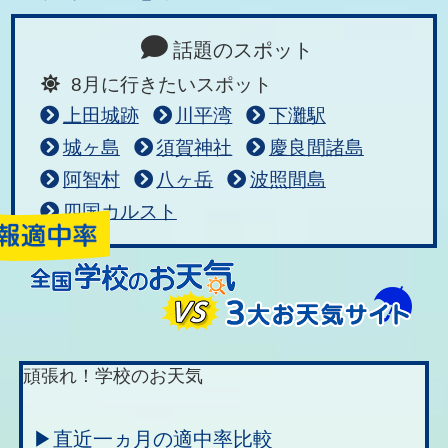
話題のスポット
8月に行きたいスポット
上田城跡
川平湾
下灘駅
城ヶ島
須賀神社
慶良間諸島
阿智村
八ヶ岳
波照間島
四国カルスト
頑張れ！学校のお天気
▶直近一ヵ月の適中率比較