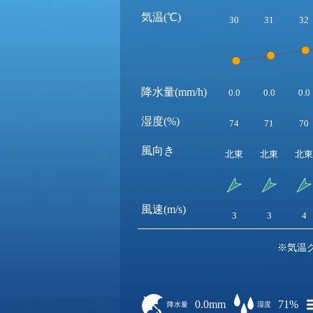
気温(℃)
30
31
32
降水量(mm/h)
0.0
0.0
0.0
湿度(%)
74
71
70
風向き
北東
北東
北東
風速(m/s)
3
3
4
※気温
0.0mm
71%
降水量
湿度