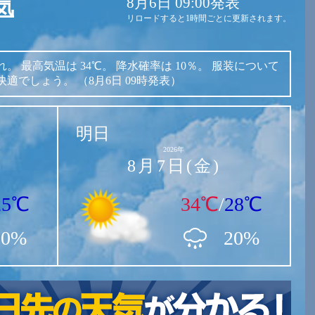
8月6日 09:00発表
気
リロードすると1時間ごとに更新されます。
れ。
最高気温は
34℃。
降水確率は
10％。
服装について
快適でしょう。
（8月6日 09時発表）
明日
2026年
8月7日(金)
25℃
34℃
/
28℃
10%
20%