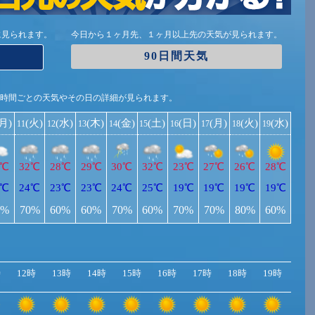
に見られます。
今日から１ヶ月先、１ヶ月以上先の天気が見られます。
90日間天気
1時間ごとの天気やその日の詳細が見られます。
(月)
(火)
(水)
(木)
(金)
(土)
(日)
(月)
(火)
(水)
11
12
13
14
15
16
17
18
19
2℃
32℃
28℃
29℃
30℃
32℃
23℃
27℃
26℃
28℃
4℃
24℃
23℃
23℃
24℃
25℃
19℃
19℃
19℃
19℃
0%
70%
60%
60%
70%
60%
70%
70%
80%
60%
時
12時
13時
14時
15時
16時
17時
18時
19時
20