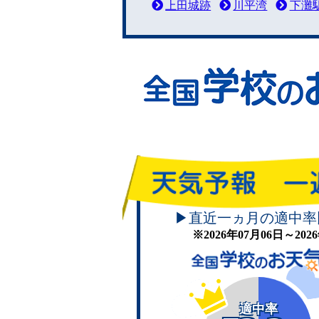
上田城跡
川平湾
下灘
▶直近一ヵ月の適中率
※2026年07月06日～20
適中率