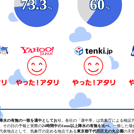
73.3
60
%
%
降水の有無の一致を適中としており、
各社の「適中率」は気象庁による検証
、その日の予報と実際の
24時間中の1mm以上降水の有無を比べ、
一致した場
代表地点として、気象庁の定める地点である
東京都千代田区北の丸公園
の天