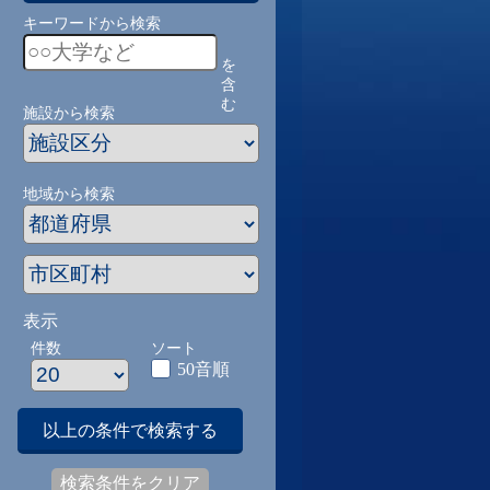
キーワードから検索
を
含
む
施設から検索
地域から検索
表示
件数
ソート
50音順
以上の条件で検索する
検索条件をクリア