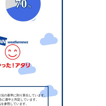
70
%
方法の基準に則り算出しています。
合に適中と判定しています。
気を参照しています。