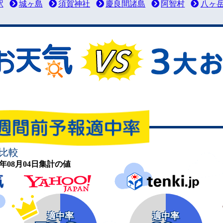
駅
城ヶ島
須賀神社
慶良間諸島
阿智村
八ヶ
比較
26年08月04日集計の値
適中率
適中率