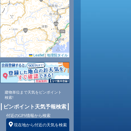
29
29
28
0.0
0.0
0.0
61
63
65
Leaflet
|
地理院タイル
東
北東
北東
2
2
2
建物単位まで天気をピンポイント
検索!
ピンポイント天気予報検索
付近のGPS情報から検索
現在地から付近の天気を検索