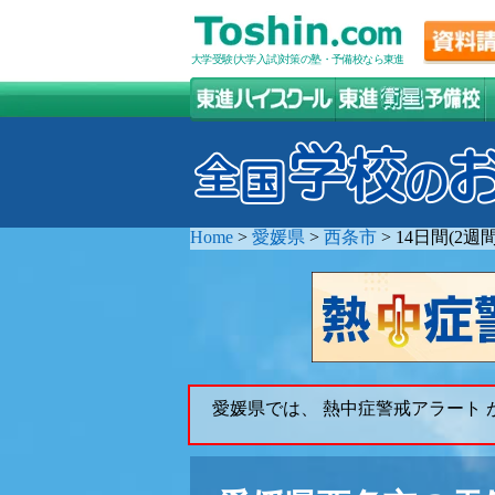
大学受験(大学入試)対策の塾・予備校なら東進
Home
>
愛媛県
>
西条市
>
14日間(2
愛媛県では、 熱中症警戒アラート