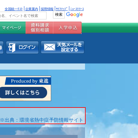
全国統一ﾃｽﾄ
企業案内
採用情報
ｻｲﾄﾏｯﾌﾟ
ﾆｭｰｽﾘﾘｰｽ
※出典：環境省熱中症予防情報サイト