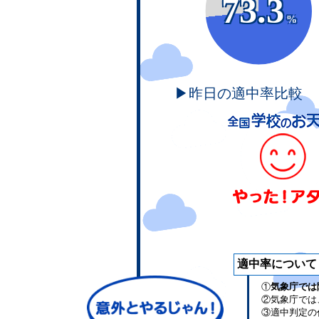
73.3
%
▶昨日の適中率比較
適中率について
①
気象庁では
②気象庁では
③適中判定の