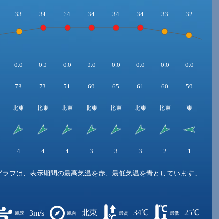
33
34
34
34
34
34
33
32
30
0.0
0.0
0.0
0.0
0.0
0.0
0.0
0.0
0.0
73
73
71
69
65
61
60
59
59
北東
北東
北東
北東
北東
北東
北東
東
東
4
4
4
3
3
3
2
1
1
グラフは、表示期間の最高気温を赤、最低気温を青としています。
北東
34℃
25℃
3m/s
風速
風向
最高
最低