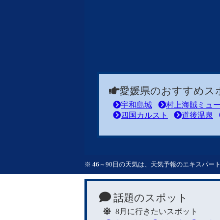
愛媛県のおすすめス
宇和島城
村上海賊ミュ
四国カルスト
道後温泉
※ 46～90日の天気は、天気予報のエキスパ
話題のスポット
8月に行きたいスポット