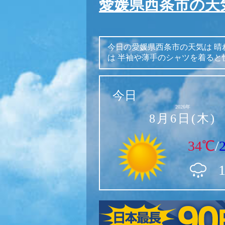
愛媛県西条市の天
今日の愛媛県西条市の天気は
晴
は
半袖や薄手のシャツを着ると
今日
2026年
8月6日(木)
34℃
/