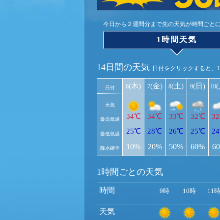
今日から２週間分まで先の天気が時間ごと
1時間天気
14日間の天気
日付をクリックすると、
(木)
(金)
(土)
(日)
6
7
8
9
10
日付
天気
34℃
34℃
33℃
32℃
3
最高気温
25℃
28℃
26℃
25℃
2
最低気温
10%
20%
50%
60%
6
降水確率
1時間ごとの天気
時間
9時
10時
11
天気