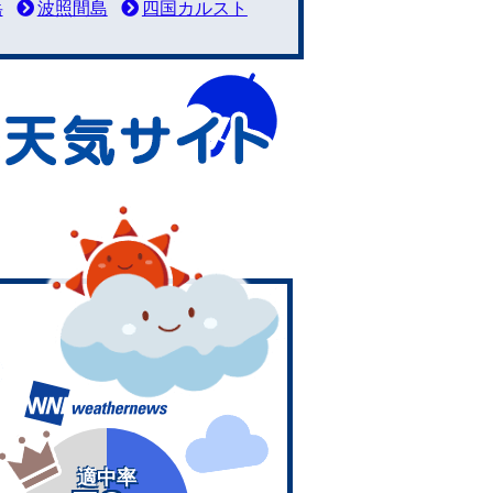
岳
波照間島
四国カルスト
適中率