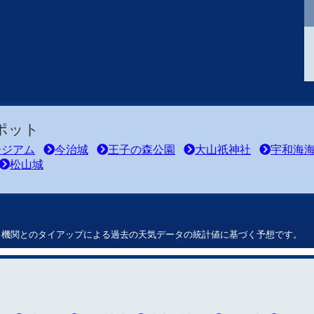
ポット
ージアム
今治城
王子の森公園
大山祇神社
宇和海
松山城
ート機関とのタイアップによる過去の天気データの統計値に基づく予想です。