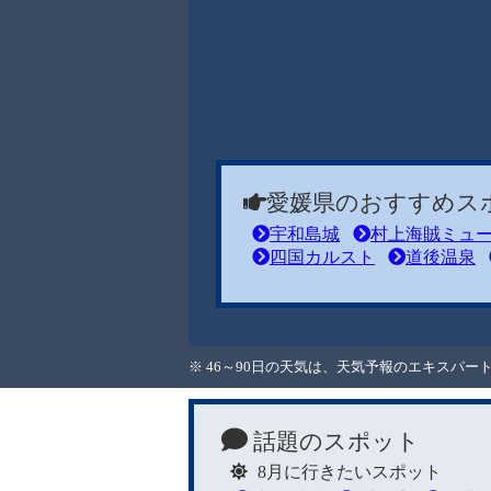
愛媛県のおすすめス
宇和島城
村上海賊ミュ
四国カルスト
道後温泉
※ 46～90日の天気は、天気予報のエキスパ
話題のスポット
8月に行きたいスポット