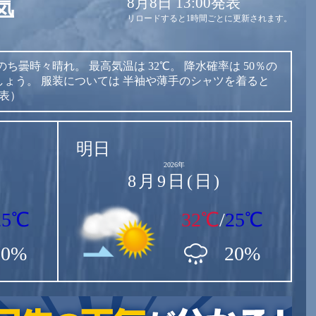
8月8日 13:00発表
気
リロードすると1時間ごとに更新されます。
のち曇時々晴れ。
最高気温は
32℃。
降水確率は
50％の
しょう。
服装については
半袖や薄手のシャツを着ると
発表）
明日
2026年
8月9日(日)
25℃
32℃
/
25℃
50%
20%