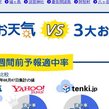
駅
城ヶ島
須賀神社
慶良間諸島
阿智村
八ヶ
比較
26年08月07日集計の値
適中率
適中率