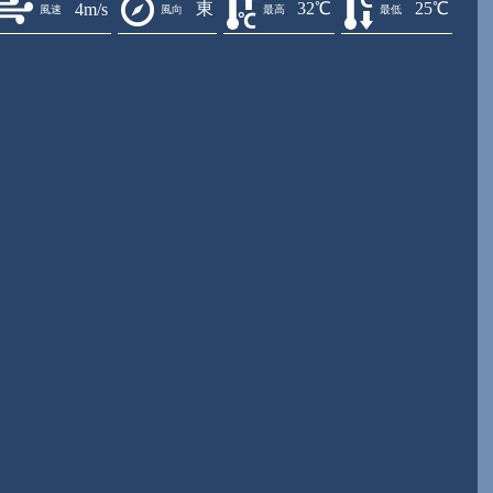
東
32℃
25℃
4m/s
風速
風向
最高
最低