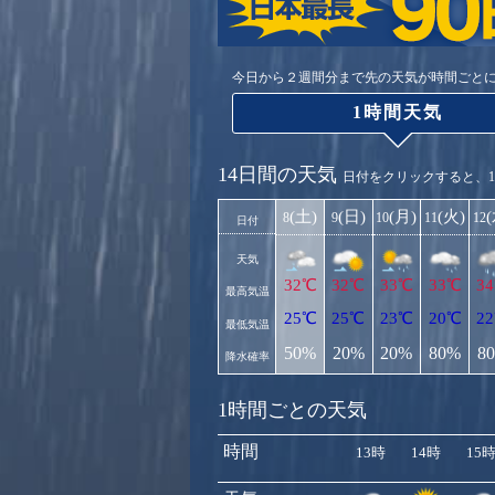
今日から２週間分まで先の天気が時間ごと
1時間天気
14日間の天気
日付をクリックすると、
(土)
(日)
(月)
(火)
8
9
10
11
12
日付
天気
32℃
32℃
33℃
33℃
3
最高気温
25℃
25℃
23℃
20℃
2
最低気温
50%
20%
20%
80%
8
降水確率
1時間ごとの天気
時間
13時
14時
15