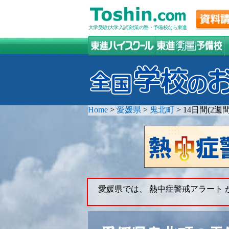
大学受験(大学入試)対策の塾・予備校なら東進
Home
>
愛媛県
>
鬼北町
>
14日間(2
愛媛県では、 熱中症警戒アラート