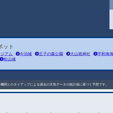
ポット
ージアム
今治城
王子の森公園
大山祇神社
宇和海
松山城
ート機関とのタイアップによる過去の天気データの統計値に基づく予想です。