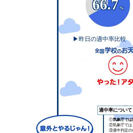
66.7
%
▶昨日の適中率比較
適中率について
①
気象庁では
②気象庁では
③適中判定の