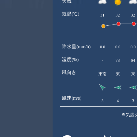
天気
気温(℃)
31
32
32
降水量(mm/h)
0.0
0.0
0.0
湿度(%)
-
73
64
風向き
東南
東
東
風速(m/s)
3
4
3
※気温