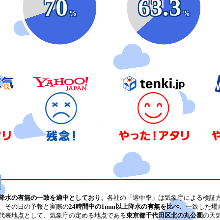
70
63.3
%
%
降水の有無の一致を適中としており、
各社の「適中率」は気象庁による検証
、その日の予報と実際の
24時間中の1mm以上降水の有無を比べ、
一致した場
代表地点として、気象庁の定める地点である
東京都千代田区北の丸公園
の天