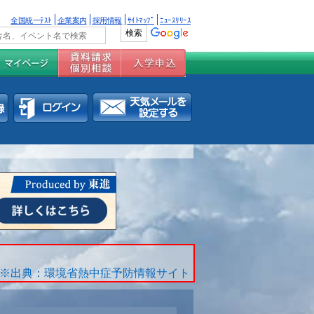
全国統一ﾃｽﾄ
企業案内
採用情報
ｻｲﾄﾏｯﾌﾟ
ﾆｭｰｽﾘﾘｰｽ
※出典：環境省熱中症予防情報サイト