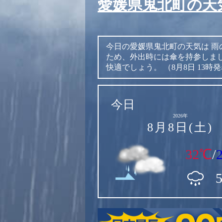
愛媛県鬼北町の天
今日の愛媛県鬼北町の天気は
雨
ため、外出時には傘を持参しま
快適でしょう。
（8月8日 13時
今日
2026年
8月8日(土)
32℃
/