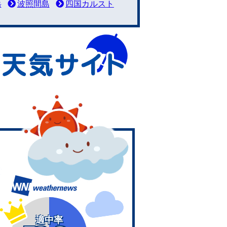
岳
波照間島
四国カルスト
適中率