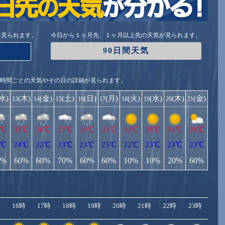
に見られます。
今日から１ヶ月先、１ヶ月以上先の天気が見られます。
90日間天気
1時間ごとの天気やその日の詳細が見られます。
(水)
(木)
(金)
(土)
(日)
(月)
(火)
(水)
(木)
(金)
13
14
15
16
17
18
19
20
21
4℃
31℃
26℃
27℃
30℃
31℃
30℃
30℃
31℃
29℃
2℃
24℃
22℃
23℃
23℃
25℃
22℃
23℃
23℃
23℃
0%
60%
60%
70%
60%
60%
10%
10%
20%
60%
時
16時
17時
18時
19時
20時
21時
22時
23時