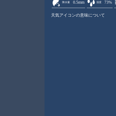
0.5mm
73%
降水量
湿度
天気アイコンの意味について