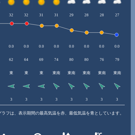
32
32
31
31
29
28
28
27
0.0
0.0
0.0
0.0
0.0
0.0
0.0
0.0
62
64
69
74
80
80
76
79
東
東
東
東南
東南
東南
東南
東南
3
3
3
3
3
3
3
3
グラフは、表示期間の最高気温を赤、最低気温を青としています。