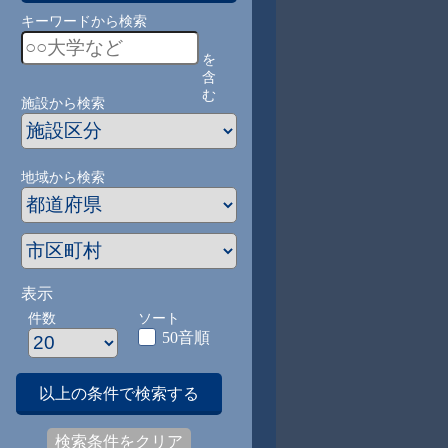
キーワードから検索
を
含
む
施設から検索
地域から検索
表示
件数
ソート
50音順
以上の条件で検索する
検索条件をクリア