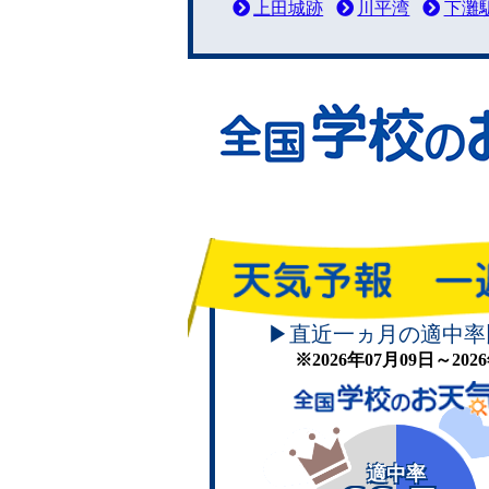
上田城跡
川平湾
下灘
▶直近一ヵ月の適中率
※2026年07月09日～20
適中率