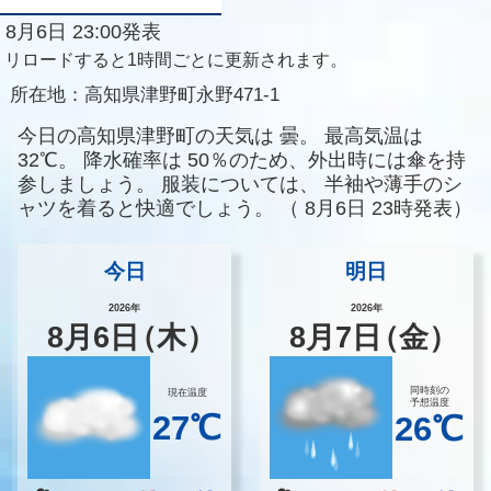
8月6日 23:00発表
リロードすると1時間ごとに更新されます。
所在地：
高知県津野町永野471-1
今日の高知県津野町の天気は
曇。
最高気温は
32℃。
降水確率は
50％のため、外出時には傘を持
参しましょう。
服装については、
半袖や薄手のシ
ャツを着ると快適でしょう。
（
8月6日 23時発表）
今日
明日
2026年
2026年
8
月
6
日
（木）
8
月
7
日
（金）
同時刻の
現在温度
予想温度
27℃
26℃