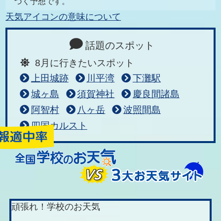
づく予想です。
天気アイコンの意味について
話題のスポット
8月に行きたいスポット
上田城跡
川平湾
下灘駅
城ヶ島
須賀神社
慶良間諸島
阿智村
八ヶ岳
波照間島
四国カルスト
頑張れ！学校のお天気