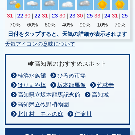
31
|
22
30
|
22
31
|
23
30
|
23
30
|
25
33
|
24
31
|
25
70%
60%
60%
40%
90%
10%
70%
日付をタップすると、天気の詳細が表示されます
天気アイコンの意味について
高知県のおすすめスポット
桂浜水族館
ひろめ市場
はりまや橋
坂本龍馬像
竹林寺
高知県立坂本龍馬記念館
高知城
高知県立牧野植物園
北川村 モネの庭
仁淀川