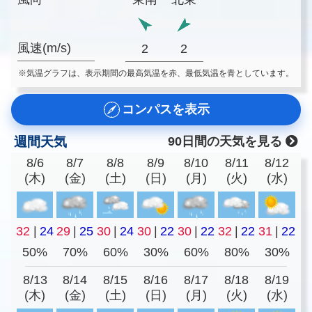
風速(m/s)
2
2
※気温グラフは、表示期間の最高気温を赤、最低気温を青としています。
コンパスを表示
週間天気
90日間の天気を見る
8/6
8/7
8/8
8/9
8/10
8/11
8/12
(木)
(金)
(土)
(日)
(月)
(火)
(水)
32
|
24
29
|
25
30
|
24
30
|
22
30
|
22
32
|
22
31
|
22
50%
70%
60%
30%
60%
80%
30%
8/13
8/14
8/15
8/16
8/17
8/18
8/19
(木)
(金)
(土)
(日)
(月)
(火)
(水)