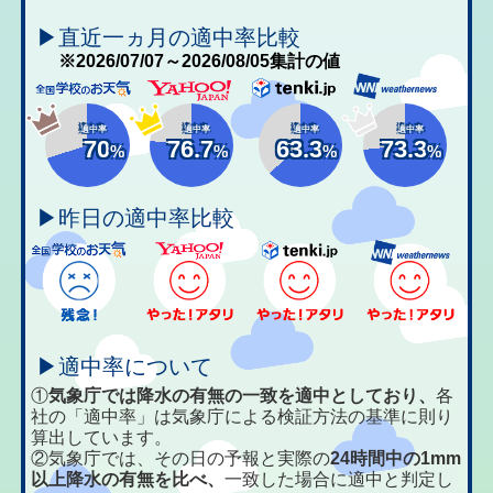
▶直近一ヵ月の適中率比較
※2026/07/07～2026/08/05集計の値
適中率
適中率
適中率
適中率
70
76.7
63.3
73.3
%
%
%
%
▶昨日の適中率比較
▶適中率について
①
気象庁では降水の有無の一致を適中としており、
各
社の「適中率」は気象庁による検証方法の基準に則り
算出しています。
②気象庁では、その日の予報と実際の
24時間中の1mm
以上降水の有無を比べ、
一致した場合に適中と判定し