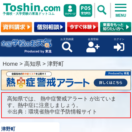
予備校・大学受験の東進ドットコム
MENU
お天気検索
会員登録
ログイン
Produced by 東進
Home
>
高知県
>
津野町
高知県では、 熱中症警戒アラート が出ていま
す。熱中症に注意しましょう。
※出典：環境省熱中症予防情報サイト
津野町