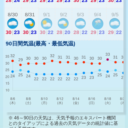
28
|
24
29
|
23
29
|
23
29
|
23
30
|
23
29
|
23
30
|
23
2
8/30
8/31
9/1
9/2
9/3
9/4
9/5
30
|
23
30
|
23
30
|
22
28
|
20
28
|
22
29
|
23
29
|
22
90日間気温(最高・最低気温)
※ 46～90日の天気は、天気予報のエキスパート機関
とのタイアップによる過去の天気データの統計値に基