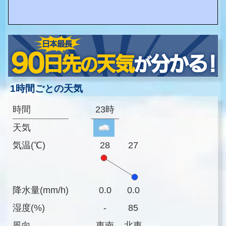
1時間ごとの天気
時間
23時
天気
気温(℃)
28
27
降水量(mm/h)
0.0
0.0
湿度(%)
-
85
風向
東南
北東