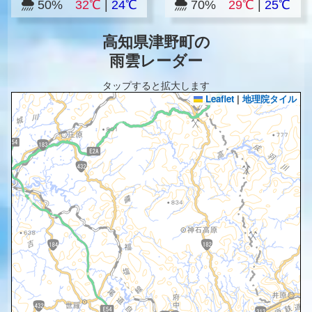
50%
32℃
|
24℃
70%
29℃
|
25℃
高知県津野町の
雨雲レーダー
タップすると拡大します
Leaflet
|
地理院タイル