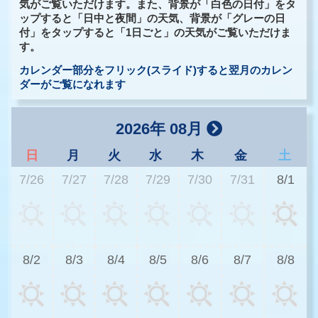
気がご覧いただけます。また、背景が「白色の日付」をタ
ップすると「日中と夜間」の天気、背景が「グレーの日
付」をタップすると「1日ごと」の天気がご覧いただけま
す。
カレンダー部分をフリック(スライド)すると翌月のカレン
ダーがご覧になれます
2026年 08月
日
月
火
水
木
金
土
7/26
7/27
7/28
7/29
7/30
7/31
8/1
3
8/2
8/3
8/4
8/5
8/6
8/7
8/8
3