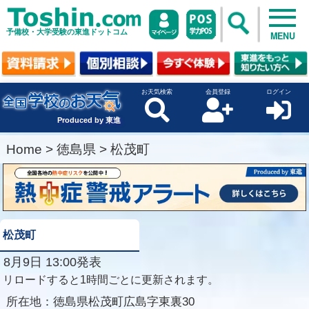
予備校・大学受験の東進ドットコム
MENU
お天気検索
会員登録
ログイン
Produced by 東進
Home
>
徳島県
>
松茂町
松茂町
8月9日 13:00発表
リロードすると1時間ごとに更新されます。
所在地：
徳島県松茂町広島字東裏30