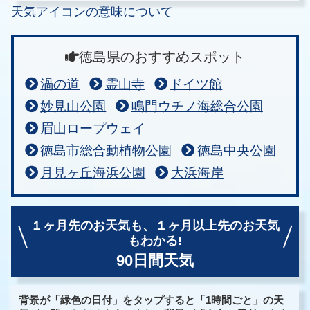
天気アイコンの意味について
徳島県のおすすめスポット
渦の道
霊山寺
ドイツ館
妙見山公園
鳴門ウチノ海総合公園
眉山ロープウェイ
徳島市総合動植物公園
徳島中央公園
月見ヶ丘海浜公園
大浜海岸
１ヶ月先のお天気も、
１ヶ月以上先のお天気
もわかる!
90日間天気
背景が「緑色の日付」をタップすると「1時間ごと」の天