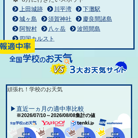
上田城跡
川平湾
下灘駅
城ヶ島
須賀神社
慶良間諸島
阿智村
八ヶ岳
波照間島
四国カルスト
頑張れ！学校のお天気
▶直近一ヵ月の適中率比較
※2026/07/10～2026/08/08集計の値
適中率
適中率
適中率
適中率