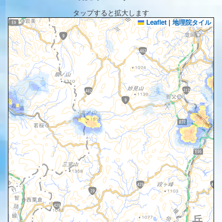
タップすると拡大します
Leaflet
|
地理院タイル