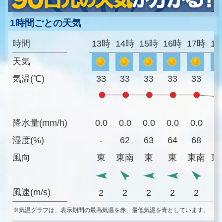
1時間ごとの天気
時間
13時
14時
15時
16時
17時
1
天気
気温(℃)
33
33
33
33
33
3
降水量(mm/h)
0.0
0.0
0.0
0.0
0.0
0
湿度(%)
-
62
63
64
68
7
風向
東
東南
東
東
東南
東
風速(m/s)
2
2
2
2
2
※気温グラフは、表示期間の最高気温を赤、最低気温を青としています。