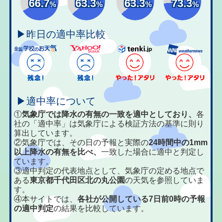
66.7
63.3
63.3
73.3
%
%
%
%
▶昨日の適中率比較
▶適中率について
①
気象庁では降水の有無の一致を適中としており、
各
社の「適中率」は気象庁による検証方法の基準に則り
算出しています。
②気象庁では、その日の予報と実際の
24時間中の1mm
以上降水の有無を比べ、
一致した場合に適中と判定し
ています。
③適中判定の代表地点として、気象庁の定める地点で
ある
東京都千代田区北の丸公園
の天気を参照していま
す。
④本サイトでは、
各社が公開している7日前0時の予報
の適中判定
の結果を比較しています。