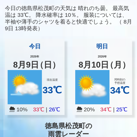
今日の徳島県松茂町の天気は
晴れのち曇。
最高気
温は
33℃。
降水確率は
10％。
服装については、
半袖や薄手のシャツを着ると快適でしょう。
（
8月
9日 13時発表）
今日
明日
2026年
2026年
8
月
9
日
（日）
8
月
10
日
（月）
同時刻の
現在温度
予想温度
33℃
34℃
10%
33℃
|
26℃
20%
34℃
|
25℃
徳島県松茂町の
雨雲レーダー