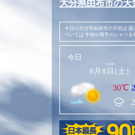
大分県由布市の天
今日の大分県由布市の天気は
曇
ついては
半袖や薄手のシャツを
今日
2026年
8月8日(土)
30℃
/