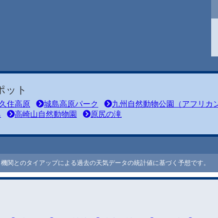
ポット
久住高原
城島高原パーク
九州自然動物公園（アフリカ
島
高崎山自然動物園
原尻の滝
ート機関とのタイアップによる過去の天気データの統計値に基づく予想です。