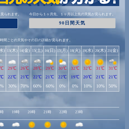
に見られます。
今日から１ヶ月先、１ヶ月以上先の天気が見られます。
90日間天気
1時間ごとの天気やその日の詳細が見られます。
(水)
(木)
(金)
(土)
(日)
(月)
(火)
(水)
(木)
(金)
13
14
15
16
17
18
19
20
21
1℃
29℃
26℃
28℃
29℃
30℃
32℃
32℃
31℃
31℃
9℃
22℃
21℃
22℃
21℃
22℃
19℃
20℃
21℃
21℃
0%
30%
70%
60%
60%
0%
0%
10%
10%
50%
8時
19時
20時
21時
22時
23時