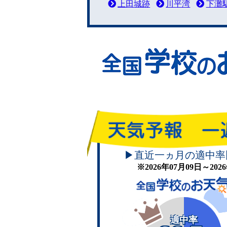
上田城跡
川平湾
下灘
▶直近一ヵ月の適中率
※2026年07月09日～20
適中率