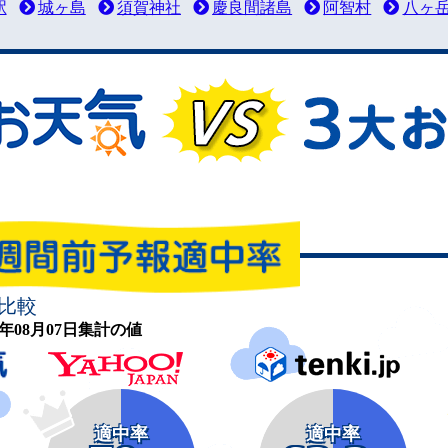
駅
城ヶ島
須賀神社
慶良間諸島
阿智村
八ヶ
比較
26年08月07日集計の値
適中率
適中率