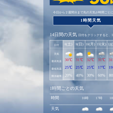
今日から２週間分まで先の天気が時間ごと
1時間天気
14日間の天気
日付をクリックすると、
(土)
(日)
(月)
(火)
8
9
10
11
12
日付
天気
30℃
31℃
32℃
31℃
3
最高気温
25℃
25℃
25℃
17℃
1
最低気温
20%
40%
30%
60%
8
降水確率
1時間ごとの天気
時間
16時
17時
1
天気