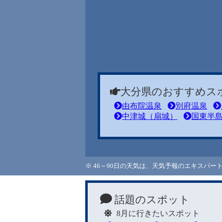
大分県のおすすめス
由布院温泉
別府温泉
中津城（扇城）
国東半
※ 46～90日の天気は、天気予報のエキスパ
話題のスポット
8月に行きたいスポット