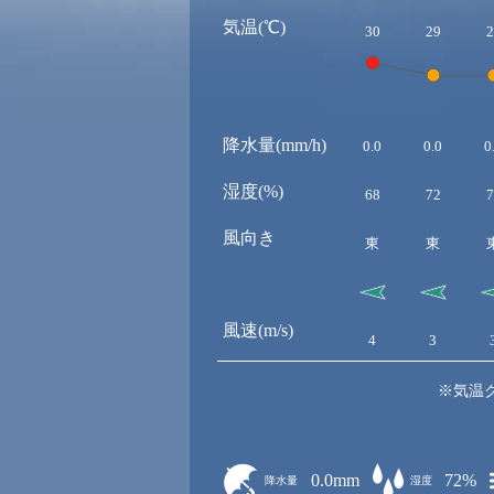
気温(℃)
30
29
2
降水量(mm/h)
0.0
0.0
0
湿度(%)
68
72
7
風向き
東
東
風速(m/s)
4
3
※気温
0.0mm
72%
降水量
湿度