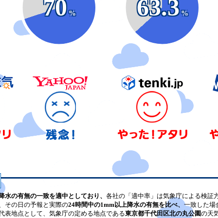
70
63.3
%
%
降水の有無の一致を適中としており、
各社の「適中率」は気象庁による検証
、その日の予報と実際の
24時間中の1mm以上降水の有無を比べ、
一致した場
代表地点として、気象庁の定める地点である
東京都千代田区北の丸公園
の天