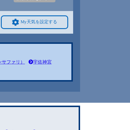
My天気を設定する
ンサファリ）
宇佐神宮