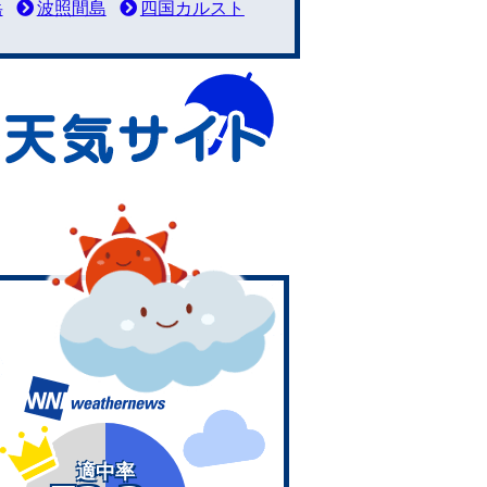
岳
波照間島
四国カルスト
適中率