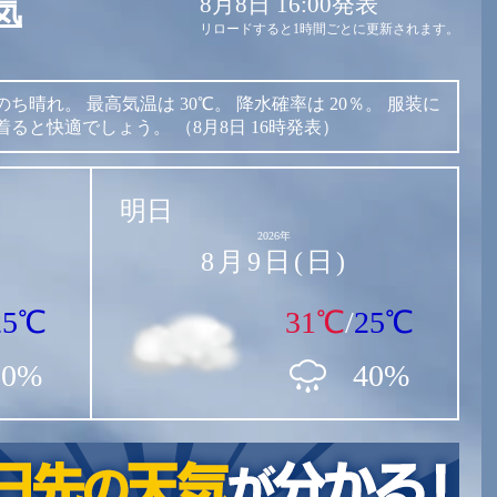
8月8日 16:00発表
気
リロードすると1時間ごとに更新されます。
のち晴れ。
最高気温は
30℃。
降水確率は
20％。
服装に
着ると快適でしょう。
（8月8日 16時発表）
明日
2026年
8月9日(日)
25℃
31℃
/
25℃
20%
40%