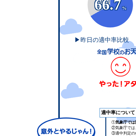
66.7
%
▶昨日の適中率比較
適中率について
①
気象庁では
②気象庁では
③適中判定の