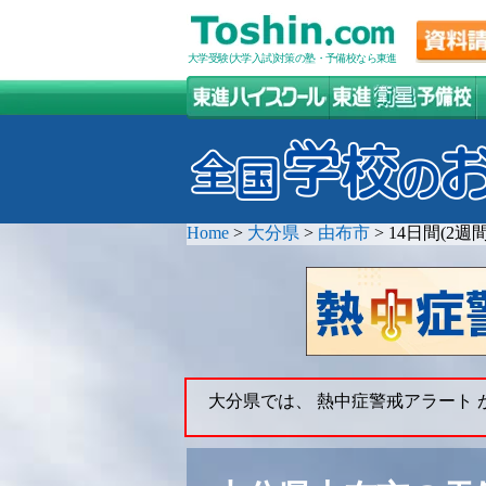
大学受験(大学入試)対策の塾・予備校なら東進
Home
>
大分県
>
由布市
>
14日間(2
大分県では、 熱中症警戒アラート