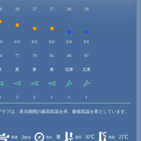
9
28
27
27
26
26
.0
0.0
0.0
0.0
0.0
0.0
4
77
79
81
88
87
東
東
東
東
北東
北東
3
2
2
1
1
1
グラフは、表示期間の最高気温を赤、最低気温を青としています。
東
30℃
25℃
3m/s
風速
風向
最高
最低