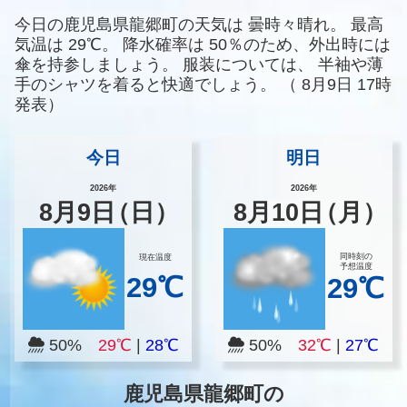
今日の鹿児島県龍郷町の天気は
曇時々晴れ。
最高
気温は
29℃。
降水確率は
50％のため、外出時には
傘を持参しましょう。
服装については、
半袖や薄
手のシャツを着ると快適でしょう。
（
8月9日 17時
発表）
今日
明日
2026年
2026年
8
月
9
日
（日）
8
月
10
日
（月）
同時刻の
現在温度
予想温度
29℃
29℃
50%
29℃
|
28℃
50%
32℃
|
27℃
鹿児島県龍郷町の