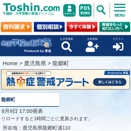
予備校・大学受験の東進ドットコム
MENU
お天気検索
会員登録
ログイン
Produced by 東進
Home
>
鹿児島県
>
龍郷町
龍郷町
8月9日 17:00発表
リロードすると1時間ごとに更新されます。
所在地：
鹿児島県龍郷町浦110