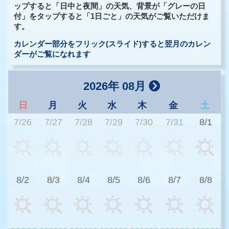
ップすると「日中と夜間」の天気、背景が「グレーの日
付」をタップすると「1日ごと」の天気がご覧いただけま
す。
カレンダー部分をフリック(スライド)すると翌月のカレン
ダーがご覧になれます
2026年 08月
日
月
火
水
木
金
土
7/26
7/27
7/28
7/29
7/30
7/31
8/1
3
8/2
8/3
8/4
8/5
8/6
8/7
8/8
3