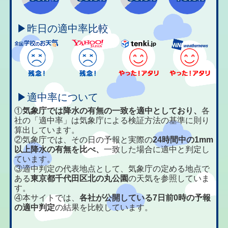
▶昨日の適中率比較
▶適中率について
①
気象庁では降水の有無の一致を適中としており、
各
社の「適中率」は気象庁による検証方法の基準に則り
算出しています。
②気象庁では、その日の予報と実際の
24時間中の1mm
以上降水の有無を比べ、
一致した場合に適中と判定し
ています。
③適中判定の代表地点として、気象庁の定める地点で
ある
東京都千代田区北の丸公園
の天気を参照していま
す。
④本サイトでは、
各社が公開している7日前0時の予報
の適中判定
の結果を比較しています。