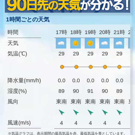
1時間ごとの天気
時間
17時
18時
19時
20時
21時
2
天気
気温(℃)
29
29
29
29
29
2
降水量(mm/h)
0.0
0.0
0.0
0.0
0.0
0
湿度(%)
89
90
91
90
89
8
風向
東南
東南
東南
東南
東南
東
風速(m/s)
4
4
4
4
4
※気温グラフは、表示期間の最高気温を赤、最低気温を青としています。