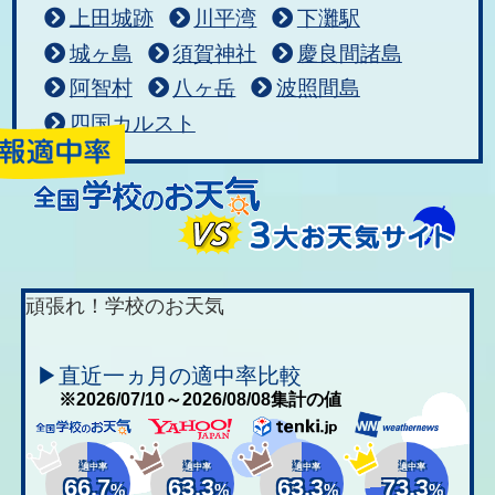
上田城跡
川平湾
下灘駅
城ヶ島
須賀神社
慶良間諸島
阿智村
八ヶ岳
波照間島
四国カルスト
頑張れ！学校のお天気
▶直近一ヵ月の適中率比較
※2026/07/10～2026/08/08集計の値
適中率
適中率
適中率
適中率
66.7
63.3
63.3
73.3
%
%
%
%