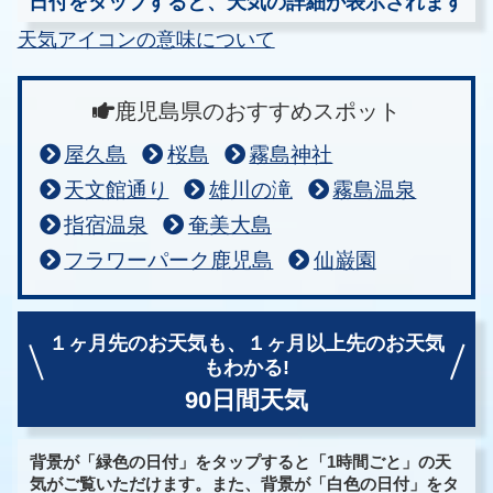
日付をタップすると、天気の詳細が表示されます
天気アイコンの意味について
鹿児島県のおすすめスポット
屋久島
桜島
霧島神社
天文館通り
雄川の滝
霧島温泉
指宿温泉
奄美大島
フラワーパーク鹿児島
仙巌園
１ヶ月先のお天気も、
１ヶ月以上先のお天気
もわかる!
90日間天気
背景が「緑色の日付」をタップすると「1時間ごと」の天
気がご覧いただけます。また、背景が「白色の日付」をタ