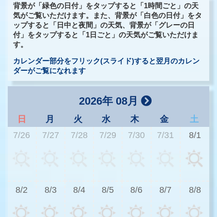
背景が「緑色の日付」をタップすると「1時間ごと」の天
気がご覧いただけます。また、背景が「白色の日付」をタ
ップすると「日中と夜間」の天気、背景が「グレーの日
付」をタップすると「1日ごと」の天気がご覧いただけま
す。
カレンダー部分をフリック(スライド)すると翌月のカレン
ダーがご覧になれます
2026年 08月
日
月
火
水
木
金
土
7/26
7/27
7/28
7/29
7/30
7/31
8/1
2
8/2
8/3
8/4
8/5
8/6
8/7
8/8