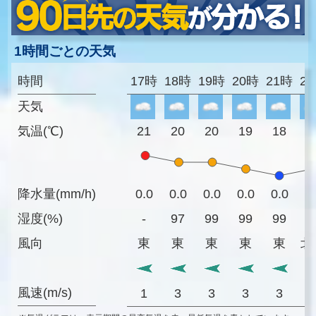
1時間ごとの天気
時間
17時
18時
19時
20時
21時
2
天気
気温(℃)
21
20
20
19
18
1
降水量(mm/h)
0.0
0.0
0.0
0.0
0.0
0
湿度(%)
-
97
99
99
99
9
風向
東
東
東
東
東
北
風速(m/s)
1
3
3
3
3