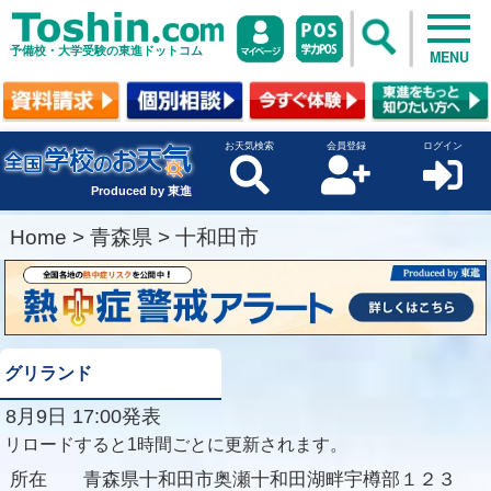
予備校・大学受験の東進ドットコム
MENU
お天気検索
会員登録
ログイン
Produced by 東進
Home
>
青森県
>
十和田市
グリランド
8月9日 17:00発表
リロードすると1時間ごとに更新されます。
所在
青森県十和田市奥瀬十和田湖畔宇樽部１２３