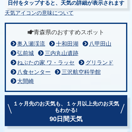
日付をタップすると、天気の詳細が表示されます
天気アイコンの意味について
青森県のおすすめスポット
奥入瀬渓流
十和田湖
八甲田山
弘前城
三内丸山遺跡
ねぶたの家 ワ・ラッセ
グリランド
八食センター
三沢航空科学館
大間崎
１ヶ月先のお天気も、
１ヶ月以上先のお天気
もわかる!
90日間天気