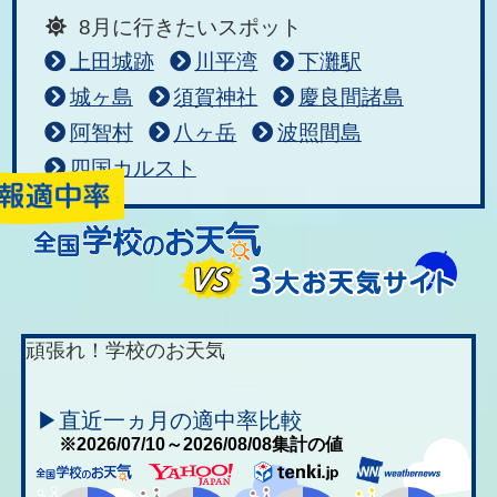
8月に行きたいスポット
上田城跡
川平湾
下灘駅
城ヶ島
須賀神社
慶良間諸島
阿智村
八ヶ岳
波照間島
四国カルスト
頑張れ！学校のお天気
▶直近一ヵ月の適中率比較
※2026/07/10～2026/08/08集計の値