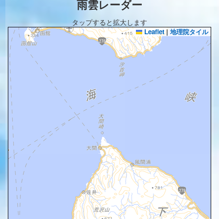
雨雲レーダー
タップすると拡大します
Leaflet
|
地理院タイル