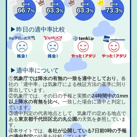
適中率
適中率
適中率
適中率
66.7
63.3
63.3
73.3
%
%
%
%
▶昨日の適中率比較
▶適中率について
①
気象庁では降水の有無の一致を適中としており、
各
社の「適中率」は気象庁による検証方法の基準に則り
算出しています。
②気象庁では、その日の予報と実際の
24時間中の1mm
以上降水の有無を比べ、
一致した場合に適中と判定し
ています。
③適中判定の代表地点として、気象庁の定める地点で
ある
東京都千代田区北の丸公園
の天気を参照していま
す。
④本サイトでは、
各社が公開している7日前0時の予報
の適中判定
の結果を比較しています。