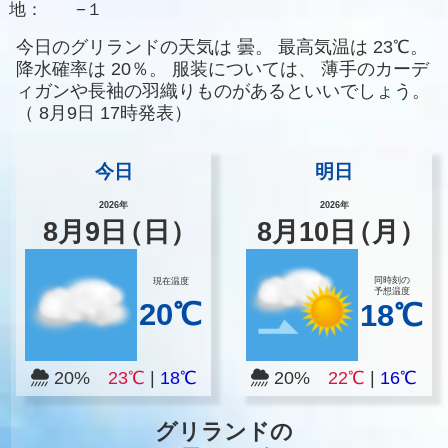
地：
−１
今日のグリランドの天気は
曇。
最高気温は
23℃。
降水確率は
20％。
服装については、
薄手のカーデ
ィガンや長袖の羽織りものがあるといいでしょう。
（
8月9日 17時発表）
今日
明日
2026年
2026年
8
月
9
日
（日）
8
月
10
日
（月）
同時刻の
現在温度
予想温度
20℃
18℃
20%
23℃
|
18℃
20%
22℃
|
16℃
グリランドの