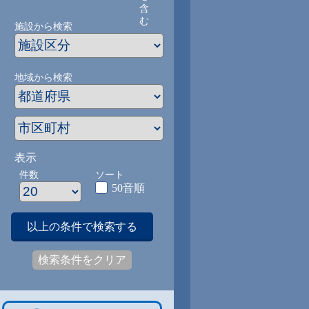
含
む
施設から検索
地域から検索
表示
件数
ソート
50音順
以上の条件で検索する
検索条件をクリア