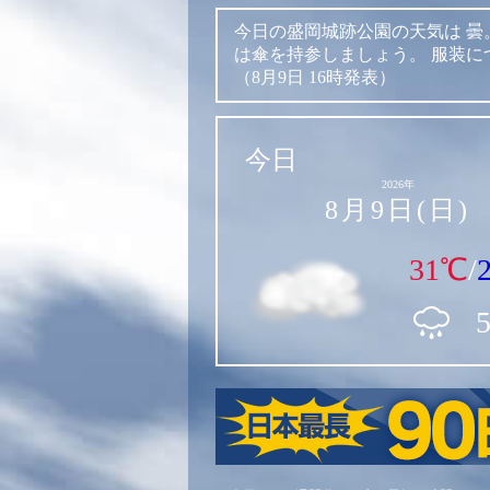
今日の盛岡城跡公園の天気は
曇
は傘を持参しましょう。
服装に
（8月9日 16時発表）
今日
2026年
8月9日(日)
31℃
/