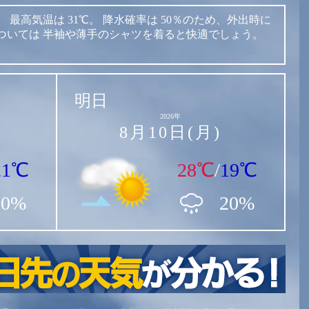
。
最高気温は
31℃。
降水確率は
50％のため、外出時に
ついては
半袖や薄手のシャツを着ると快適でしょう。
明日
2026年
8月10日(月)
21℃
28℃
/
19℃
50%
20%