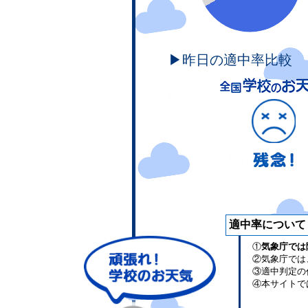
▶昨日の適中率比較
適中率について
①
気象庁では
②気象庁では
③適中判定の
④本サイトで