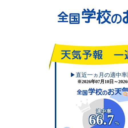
頑張れ！学校のお天気
▶直近一ヵ月の適中率
※2026年07月10日～20
適中率
66.7
%