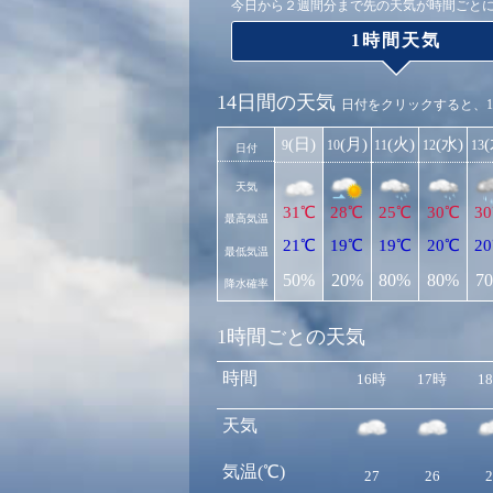
今日から２週間分まで先の天気が時間ごと
1時間天気
14日間の天気
日付をクリックすると、
(日)
(月)
(火)
(水)
9
10
11
12
13
日付
天気
31℃
28℃
25℃
30℃
3
最高気温
21℃
19℃
19℃
20℃
2
最低気温
50%
20%
80%
80%
7
降水確率
1時間ごとの天気
時間
16時
17時
1
天気
気温(℃)
27
26
2