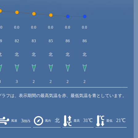
.0
0.0
0.0
0.0
0.0
0.0
9
82
83
85
86
86
北
北
北
北
北
北
3
3
2
2
2
2
グラフは、表示期間の最高気温を赤、最低気温を青としています。
北
31℃
21℃
3m/s
風速
風向
最高
最低