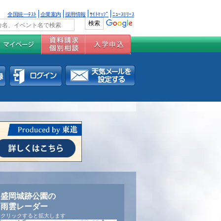
全国統一ﾃｽﾄ
企業案内
採用情報
ｻｲﾄﾏｯﾌﾟ
ﾆｭｰｽﾘﾘｰｽ
盛岡城跡公園の
雨雲レーダー
クリックすると拡大します