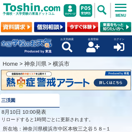
予備校・大学受験の東進ドットコム
MENU
お天気検索
会員登録
ログイン
Produced by 東進
Home
>
神奈川県
>
横浜市
三渓園
8月10日 10:00発表
リロードすると1時間ごとに更新されます。
所在地：
神奈川県横浜市中区本牧三之谷５８−１