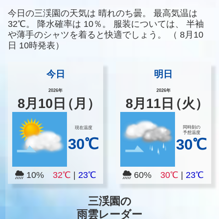
今日の三渓園の天気は
晴れのち曇。
最高気温は
32℃。
降水確率は
10％。
服装については、
半袖
や薄手のシャツを着ると快適でしょう。
（
8月10
日 10時発表）
今日
明日
2026年
2026年
8
月
10
日
（月）
8
月
11
日
（火）
同時刻の
現在温度
予想温度
30℃
30℃
10%
32℃
|
23℃
60%
30℃
|
23℃
三渓園の
雨雲レーダー