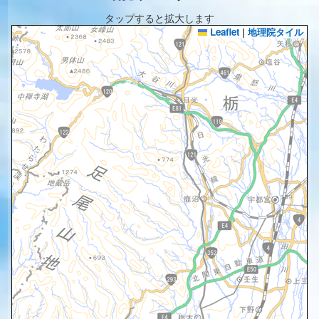
タップすると拡大します
Leaflet
|
地理院タイル