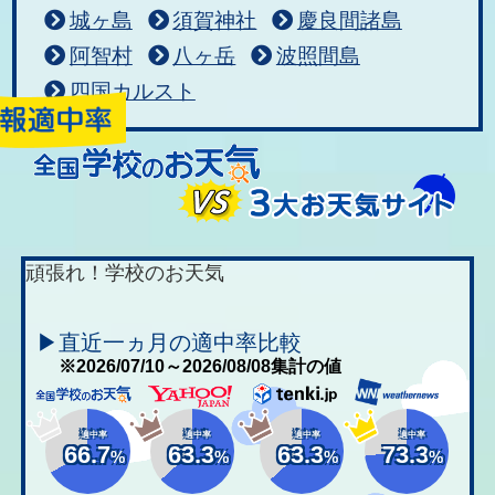
城ヶ島
須賀神社
慶良間諸島
阿智村
八ヶ岳
波照間島
四国カルスト
頑張れ！学校のお天気
▶直近一ヵ月の適中率比較
※2026/07/10～2026/08/08集計の値
適中率
適中率
適中率
適中率
66.7
63.3
63.3
73.3
%
%
%
%