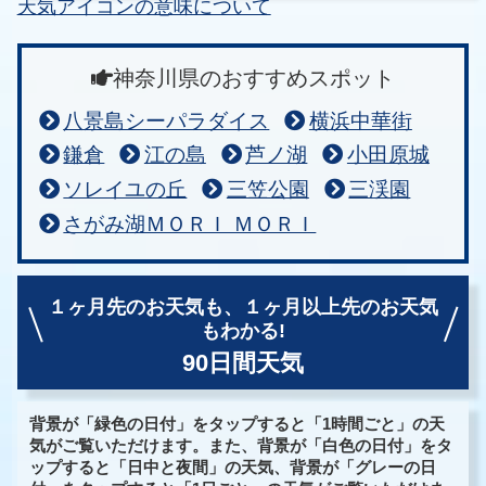
天気アイコンの意味について
神奈川県のおすすめスポット
八景島シーパラダイス
横浜中華街
鎌倉
江の島
芦ノ湖
小田原城
ソレイユの丘
三笠公園
三渓園
さがみ湖ＭＯＲＩ ＭＯＲＩ
１ヶ月先のお天気も、
１ヶ月以上先のお天気
もわかる!
90日間天気
背景が「緑色の日付」をタップすると「1時間ごと」の天
気がご覧いただけます。また、背景が「白色の日付」をタ
ップすると「日中と夜間」の天気、背景が「グレーの日