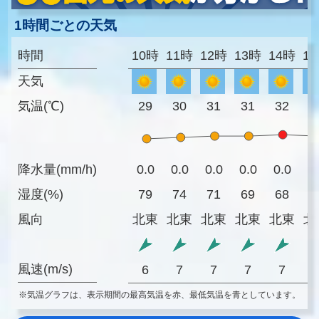
1時間ごとの天気
時間
10時
11時
12時
13時
14時
1
天気
気温(℃)
29
30
31
31
32
3
降水量(mm/h)
0.0
0.0
0.0
0.0
0.0
0
湿度(%)
79
74
71
69
68
6
風向
北東
北東
北東
北東
北東
北
風速(m/s)
6
7
7
7
7
※気温グラフは、表示期間の最高気温を赤、最低気温を青としています。