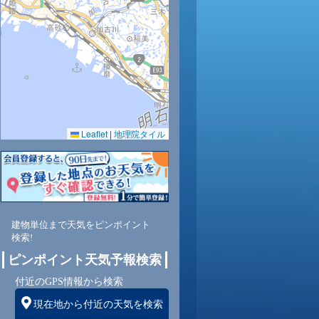
32
32
30
29
27
26
25
25
0.0
0.0
0.0
0.0
0.0
0.0
0.0
0.0
61
64
71
83
89
91
94
92
Leaflet
|
地理院タイル
南
東南
東南
東
東
東南
北東
北東
北
1
1
0
0
1
1
1
0
建物単位まで天気をピンポイント
検索!
ピンポイント天気予報検索
付近のGPS情報から検索
現在地から付近の天気を検索