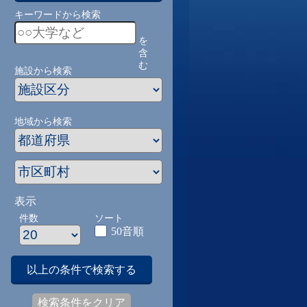
キーワードから検索
を
含
む
施設から検索
地域から検索
表示
件数
ソート
50音順
以上の条件で検索する
検索条件をクリア