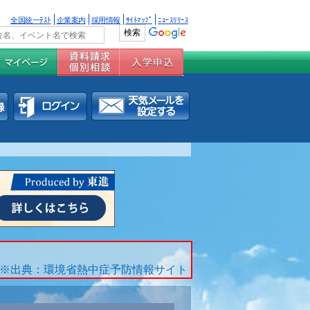
全国統一ﾃｽﾄ
企業案内
採用情報
ｻｲﾄﾏｯﾌﾟ
ﾆｭｰｽﾘﾘｰｽ
※出典：環境省熱中症予防情報サイト