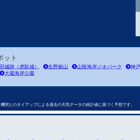
ポット
田城跡（虎臥城）
生野銀山
山陰海岸ジオパーク
神
大蔵海岸公園
ート機関とのタイアップによる過去の天気データの統計値に基づく予想です。