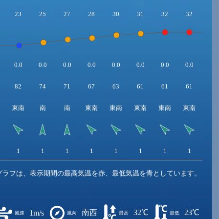
23
25
27
28
30
31
32
32
32
0.0
0.0
0.0
0.0
0.0
0.0
0.0
0.0
0.0
82
74
71
67
63
61
61
61
61
東南
南
南
東南
東南
東南
東南
東南
東
1
1
1
1
1
1
1
1
1
グラフは、表示期間の最高気温を赤、最低気温を青としています。
南西
32℃
23℃
1m/s
風速
風向
最高
最低