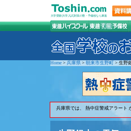
大学受験(大学入試)対策の塾・予備校なら東進
Home
>
兵庫県
>
朝来市生野町
>
生野
兵庫県では、 熱中症警戒アラート