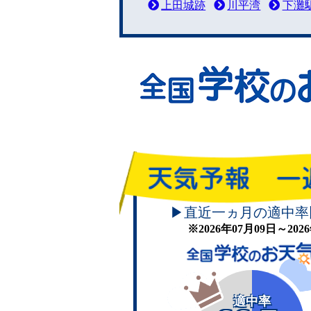
上田城跡
川平湾
下灘
▶直近一ヵ月の適中率
※2026年07月09日～20
適中率