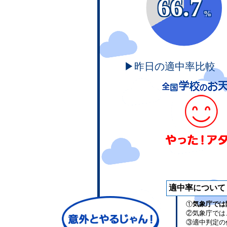
66.7
%
▶昨日の適中率比較
適中率について
①
気象庁では
②気象庁では
③適中判定の