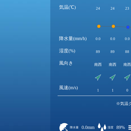
気温(℃)
24
24
23
降水量(mm/h)
0.0
0.0
0.0
湿度(%)
89
89
88
風向き
南西
南西
南西
風速(m/s)
1
1
0
※気温
0.0mm
89%
降水量
湿度