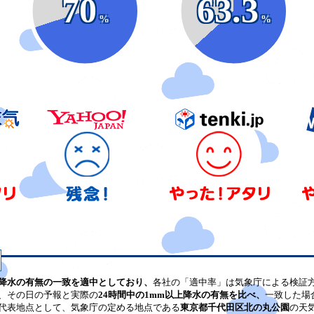
70
63.3
%
%
降水の有無の一致を適中としており、
各社の「適中率」は気象庁による検証
、その日の予報と実際の
24時間中の1mm以上降水の有無を比べ、
一致した場
代表地点として、気象庁の定める地点である
東京都千代田区北の丸公園
の天