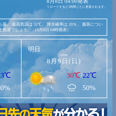
8月8日 04:00発表
リロードすると1時間ごとに更新されます。
ち曇。
最高気温は
32℃。
降水確率は
20％。
服装につい
と快適でしょう。
（8月8日 04時発表）
明日
2026年
8月9日(日)
23℃
30℃
/
22℃
20%
50%