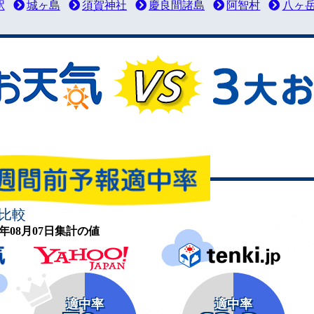
駅
城ヶ島
須賀神社
慶良間諸島
阿智村
八ヶ
比較
26年08月07日集計の値
適中率
適中率