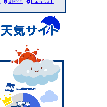
岳
波照間島
四国カルスト
適中率