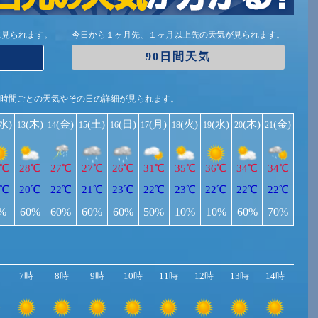
に見られます。
今日から１ヶ月先、１ヶ月以上先の天気が見られます。
90日間天気
1時間ごとの天気やその日の詳細が見られます。
(水)
(木)
(金)
(土)
(日)
(月)
(火)
(水)
(木)
(金)
13
14
15
16
17
18
19
20
21
8℃
28℃
27℃
27℃
26℃
31℃
35℃
36℃
34℃
34℃
0℃
20℃
22℃
21℃
23℃
22℃
23℃
22℃
22℃
22℃
%
60%
60%
60%
60%
50%
10%
10%
60%
70%
7時
8時
9時
10時
11時
12時
13時
14時
15