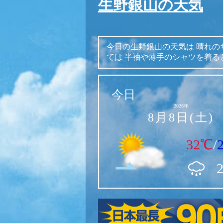
生野銀山の天気
今日の生野銀山の天気は
晴れの
ては
半袖や薄手のシャツを着る
今日
2026年
8月8日(土)
32℃
/