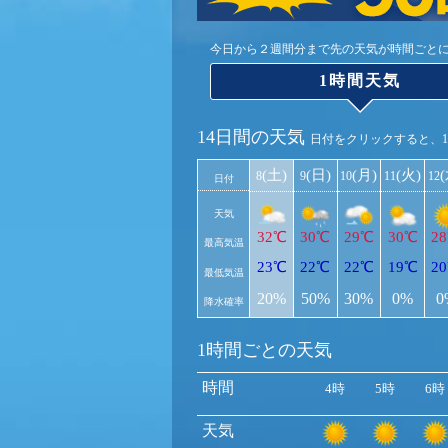
今日から２週間分まで先の天気が時間ごと
1時間天気
14日間の天気
日付をクリックすると、
(土)
(日)
(月)
(火)
8
9
10
11
12
日付
天気
32℃
30℃
29℃
30℃
2
最高気温
23℃
22℃
22℃
19℃
2
最低気温
20%
50%
30%
0%
0
降水確率
1時間ごとの天気
時間
4時
5時
6時
天気