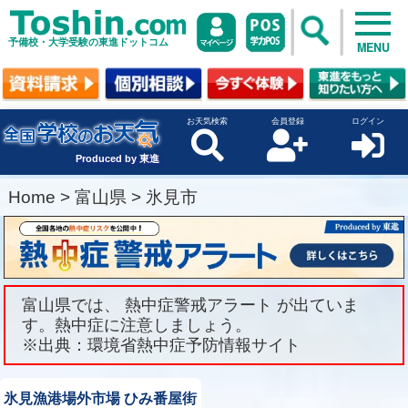
予備校・大学受験の東進ドットコム
MENU
お天気検索
会員登録
ログイン
Produced by 東進
Home
>
富山県
>
氷見市
富山県では、 熱中症警戒アラート が出ていま
す。熱中症に注意しましょう。
※出典：環境省熱中症予防情報サイト
氷見漁港場外市場 ひみ番屋街