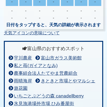
-
-
-
-
-
-
-
-
-
-
-
-
-
-
-
-
-
-
-
-
-
日付をタップすると、天気の詳細が表示されます
天気アイコンの意味について
富山県のおすすめスポット
宇川農産
富山市ガラス美術館
私と苺(ガイアとなみ)
農事組合法人たてやま営農組合
雨晴海岸
きときと市場とやマルシェ
遊花園
いちごとぶどうの森 canadellberry
氷見漁港場外市場 ひみ番屋街