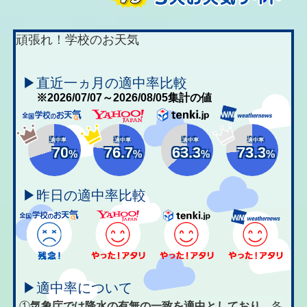
頑張れ！学校のお天気
▶直近一ヵ月の適中率比較
※2026/07/07～2026/08/05集計の値
適中率
適中率
適中率
適中率
70
76.7
63.3
73.3
%
%
%
%
▶昨日の適中率比較
▶適中率について
①
気象庁では降水の有無の一致を適中としており、
各