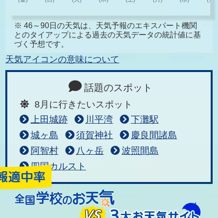
※ 46～90日の天気は、天気予報のエキスパート機関
とのタイアップによる過去の天気データの統計値に基
づく予想です。
天気アイコンの意味について
話題のスポット
8月に行きたいスポット
上田城跡
川平湾
下灘駅
城ヶ島
須賀神社
慶良間諸島
阿智村
八ヶ岳
波照間島
四国カルスト