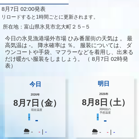
8月7日 02:00発表
リロードすると1時間ごとに更新されます。
所在地：
富山県氷見市北大町２５−５
今日の氷見漁港場外市場 ひみ番屋街の天気は
。
最
高気温は
-。
降水確率は
％。
服装については、
ダ
ウンコートや手袋、マフラーなどを着用し、出来る
だけ暖かい服装をしましょう。
（
8月7日 02時発
表）
明日
今日
2026年
2026年
8
月
8
日
（土）
8
月
7
日
（金）
同時刻の
現在温度
予想温度
-
-
-
-
-
-
|
-
-
-
|
-