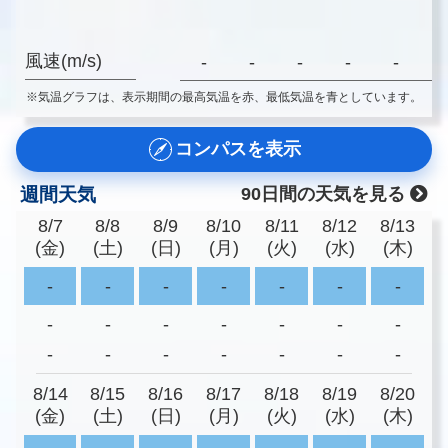
風速(m/s)
-
-
-
-
-
-
※気温グラフは、表示期間の最高気温を赤、最低気温を青としています。
コンパスを表示
週間天気
90日間の天気を見る
8/7
8/8
8/9
8/10
8/11
8/12
8/13
(金)
(土)
(日)
(月)
(火)
(水)
(木)
-
-
-
-
-
-
-
-
-
-
-
-
-
-
-
-
-
-
-
-
-
8/14
8/15
8/16
8/17
8/18
8/19
8/20
(金)
(土)
(日)
(月)
(火)
(水)
(木)