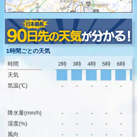
1時間ごとの天気
時間
2時
3時
4時
5時
6時
7
天気
気温(℃)
-
-
-
-
-
-
降水量(mm/h)
-
-
-
-
-
-
湿度(%)
-
-
-
-
-
-
風向
-
-
-
-
-
-