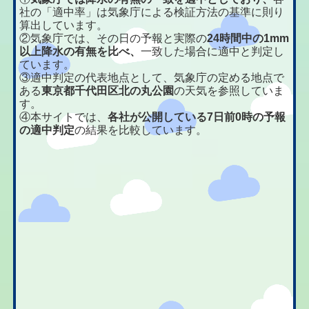
社の「適中率」は気象庁による検証方法の基準に則り
算出しています。
②気象庁では、その日の予報と実際の
24時間中の1mm
以上降水の有無を比べ、
一致した場合に適中と判定し
ています。
③適中判定の代表地点として、気象庁の定める地点で
ある
東京都千代田区北の丸公園
の天気を参照していま
す。
④本サイトでは、
各社が公開している7日前0時の予報
の適中判定
の結果を比較しています。