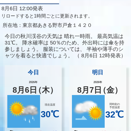
8月6日 12:00発表
リロードすると1時間ごとに更新されます。
所在地：
東京都あきる野市戸倉１４２０
今日の秋川渓谷の天気は
晴れ一時雨。
最高気温は
31℃。
降水確率は
50％のため、外出時には傘を持
参しましょう。
服装については、
半袖や薄手のシ
ャツを着ると快適でしょう。
（
8月6日 12時発表）
今日
明日
2026年
2026年
8
月
6
日
（木）
8
月
7
日
（金）
同時刻の
現在温度
予想温度
30℃
32℃