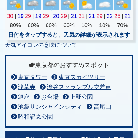
30
|
19
29
|
19
29
|
20
29
|
21
31
|
21
29
|
22
25
|
21
80%
60%
60%
60%
10%
10%
70%
日付をタップすると、天気の詳細が表示されます
天気アイコンの意味について
東京都のおすすめスポット
東京タワー
東京スカイツリー
浅草寺
渋谷スクランブル交差点
銀座
お台場
上野公園
池袋サンシャインシティ
高尾山
昭和記念公園