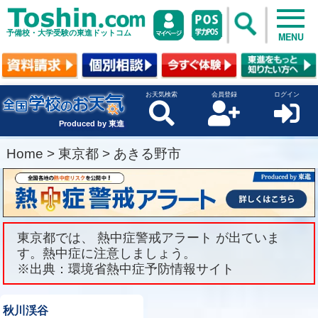
予備校・大学受験の東進ドットコム
MENU
お天気検索
会員登録
ログイン
Produced by 東進
Home
>
東京都
>
あきる野市
東京都では、 熱中症警戒アラート が出ていま
す。熱中症に注意しましょう。
※出典：環境省熱中症予防情報サイト
秋川渓谷