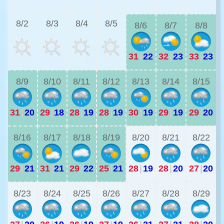
2
8/2
8/3
8/4
8/5
8/6
8/7
8/8
31
|
22
32
|
23
33
|
23
2
8/9
8/10
8/11
8/12
8/13
8/14
8/15
31
|
20
29
|
18
28
|
19
28
|
19
30
|
19
29
|
19
29
|
20
2
8/16
8/17
8/18
8/19
8/20
8/21
8/22
29
|
21
31
|
21
29
|
22
25
|
21
28
|
19
28
|
20
27
|
20
2
8/23
8/24
8/25
8/26
8/27
8/28
8/29