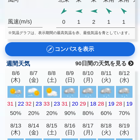
風速(m/s)
0
1
2
1
1
※気温グラフは、表示期間の最高気温を赤、最低気温を青としています。
コンパスを表示
週間天気
90日間の天気を見る
8/6
8/7
8/8
8/9
8/10
8/11
8/12
(木)
(金)
(土)
(日)
(月)
(火)
(水)
31
|
22
32
|
23
33
|
23
31
|
20
29
|
18
28
|
19
28
|
19
50%
20%
20%
90%
80%
60%
70%
8/13
8/14
8/15
8/16
8/17
8/18
8/19
(木)
(金)
(土)
(日)
(月)
(火)
(水)