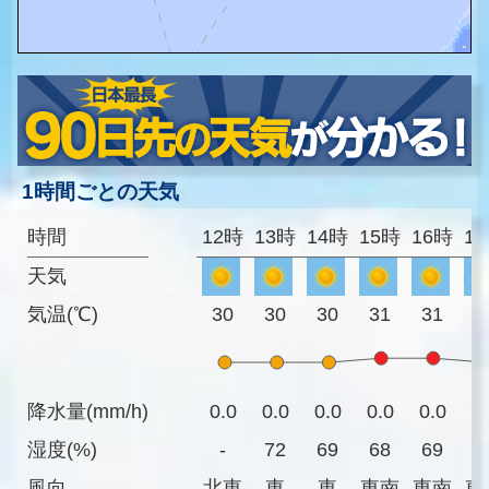
1時間ごとの天気
時間
12時
13時
14時
15時
16時
1
天気
気温(℃)
30
30
30
31
31
3
降水量(mm/h)
0.0
0.0
0.0
0.0
0.0
0
湿度(%)
-
72
69
68
69
7
風向
北東
東
東
東南
東南
東