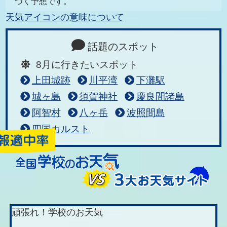
づく予想です。
天気アイコンの意味について
話題のスポット
8月に行きたいスポット
上田城跡
川平湾
下灘駅
城ヶ島
須賀神社
慶良間諸島
阿智村
八ヶ岳
波照間島
四国カルスト
頑張れ！学校のお天気