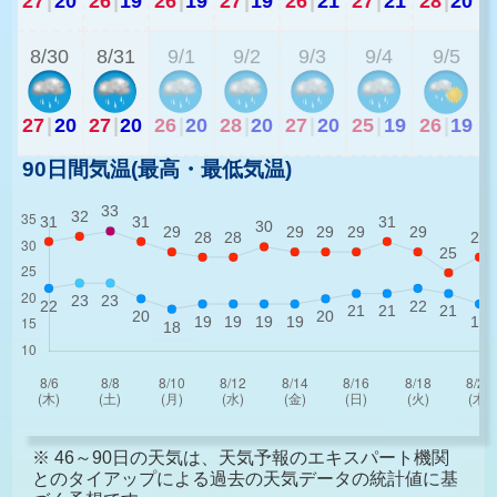
27
|
20
26
|
19
26
|
19
27
|
19
26
|
21
27
|
21
28
|
20
2
8/30
8/31
9/1
9/2
9/3
9/4
9/5
27
|
20
27
|
20
26
|
20
28
|
20
27
|
20
25
|
19
26
|
19
90日間気温(最高・最低気温)
※ 46～90日の天気は、天気予報のエキスパート機関
とのタイアップによる過去の天気データの統計値に基