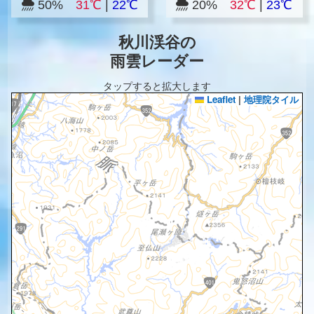
50%
31℃
|
22℃
20%
32℃
|
23℃
秋川渓谷の
雨雲レーダー
タップすると拡大します
Leaflet
|
地理院タイル