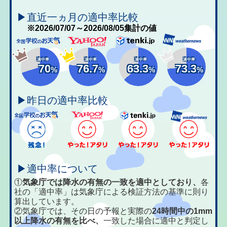
▶直近一ヵ月の適中率比較
※2026/07/07～2026/08/05集計の値
適中率
適中率
適中率
適中率
70
76.7
63.3
73.3
%
%
%
%
▶昨日の適中率比較
▶適中率について
①
気象庁では降水の有無の一致を適中としており、
各
社の「適中率」は気象庁による検証方法の基準に則り
算出しています。
②気象庁では、その日の予報と実際の
24時間中の1mm
以上降水の有無を比べ、
一致した場合に適中と判定し