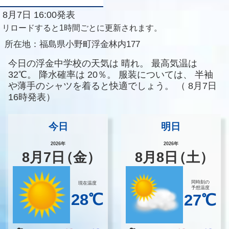
8月7日 16:00発表
リロードすると1時間ごとに更新されます。
所在地：
福島県小野町浮金林内177
今日の浮金中学校の天気は
晴れ。
最高気温は
32℃。
降水確率は
20％。
服装については、
半袖
や薄手のシャツを着ると快適でしょう。
（
8月7日
16時発表）
今日
明日
2026年
2026年
8
月
7
日
（金）
8
月
8
日
（土）
同時刻の
現在温度
予想温度
28℃
27℃