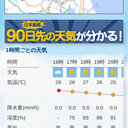
1時間ごとの天気
時間
16時
17時
18時
19時
20時
2
天気
気温(℃)
29
28
27
26
25
2
降水量(mm/h)
0.0
0.0
0.0
0.0
0.0
0
湿度(%)
-
75
83
88
91
9
風向
南
南
南
南
南