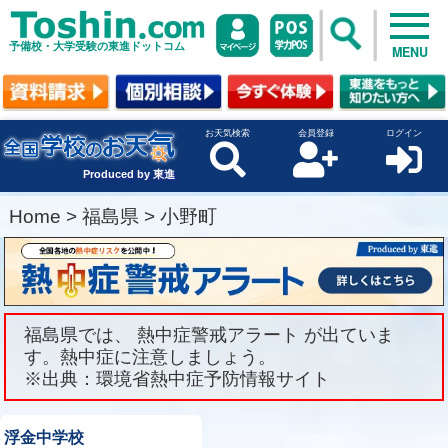
予備校・大学受験の東進ドットコム
MENU
お天気検索
会員登録
ログイン
Produced by 東進
Home
>
福島県
>
小野町
福島県では、 熱中症警戒アラート が出ていま
す。熱中症に注意しましょう。
※出典：環境省熱中症予防情報サイト
浮金中学校