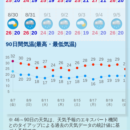
25
|
20
24
|
19
25
|
19
25
|
20
25
|
21
27
|
21
26
|
20
2
8/30
8/31
9/1
9/2
9/3
9/4
9/5
26
|
20
26
|
20
24
|
20
26
|
20
26
|
19
24
|
20
26
|
20
90日間気温(最高・最低気温)
※ 46～90日の天気は、天気予報のエキスパート機関
とのタイアップによる過去の天気データの統計値に基