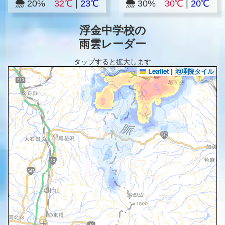
20%
32℃
|
23℃
30%
30℃
|
20℃
浮金中学校の
雨雲レーダー
タップすると拡大します
Leaflet
|
地理院タイル