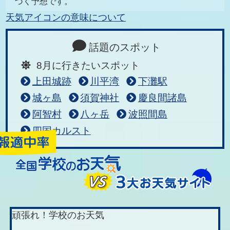
づく予想です。
天気アイコンの意味について
話題のスポット
8月に行きたいスポット
上田城跡
川平湾
下灘駅
城ヶ島
須賀神社
慶良間諸島
阿智村
八ヶ岳
波照間島
四国カルスト
頑張れ！学校のお天気