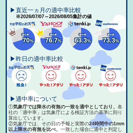
▶直近一ヵ月の適中率比較
※2026/07/07～2026/08/05集計の値
適中率
適中率
適中率
適中率
70
76.7
63.3
73.3
%
%
%
%
▶昨日の適中率比較
▶適中率について
①
気象庁では降水の有無の一致を適中としており、
各
社の「適中率」は気象庁による検証方法の基準に則り
算出しています。
②気象庁では、その日の予報と実際の
24時間中の1mm
以上降水の有無を比べ、
一致した場合に適中と判定し