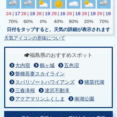
24
|
17
26
|
18
28
|
19
29
|
16
29
|
18
28
|
19
29
|
19
70%
60%
0%
40%
80%
20%
70%
日付をタップすると、天気の詳細が表示されます
天気アイコンの意味について
福島県のおすすめスポット
大内宿
鶴ヶ城
五色沼
磐梯吾妻スカイライン
スパリゾートハワイアンズ
猪苗代湖
三春滝桜
達沢不動滝
アクアマリンふくしま
南湖公園