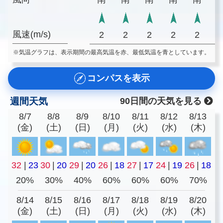
風速(m/s)
2
2
2
2
2
※気温グラフは、表示期間の最高気温を赤、最低気温を青としています。
コンパスを表示
週間天気
90日間の天気を見る
8/7
8/8
8/9
8/10
8/11
8/12
8/13
(金)
(土)
(日)
(月)
(火)
(水)
(木)
32
|
23
30
|
20
29
|
20
26
|
18
27
|
17
24
|
19
26
|
18
20%
30%
40%
60%
60%
60%
70%
8/14
8/15
8/16
8/17
8/18
8/19
8/20
(金)
(土)
(日)
(月)
(火)
(水)
(木)