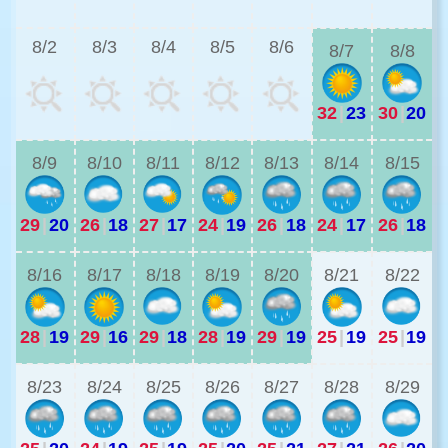
2
8/2
8/3
8/4
8/5
8/6
8/7
8/8
32
|
23
30
|
20
2
8/9
8/10
8/11
8/12
8/13
8/14
8/15
29
|
20
26
|
18
27
|
17
24
|
19
26
|
18
24
|
17
26
|
18
2
8/16
8/17
8/18
8/19
8/20
8/21
8/22
28
|
19
29
|
16
29
|
18
28
|
19
29
|
19
25
|
19
25
|
19
2
8/23
8/24
8/25
8/26
8/27
8/28
8/29