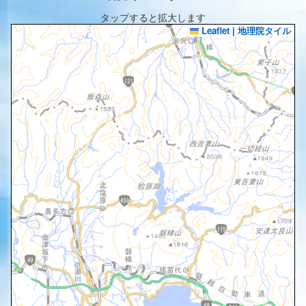
タップすると拡大します
Leaflet
|
地理院タイル