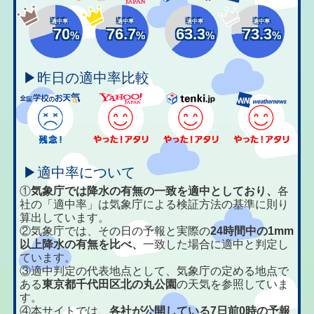
適中率
適中率
適中率
適中率
70
76.7
63.3
73.3
%
%
%
%
▶昨日の適中率比較
▶適中率について
①
気象庁では降水の有無の一致を適中としており、
各
社の「適中率」は気象庁による検証方法の基準に則り
算出しています。
②気象庁では、その日の予報と実際の
24時間中の1mm
以上降水の有無を比べ、
一致した場合に適中と判定し
ています。
③適中判定の代表地点として、気象庁の定める地点で
ある
東京都千代田区北の丸公園
の天気を参照していま
す。
④本サイトでは、
各社が公開している7日前0時の予報