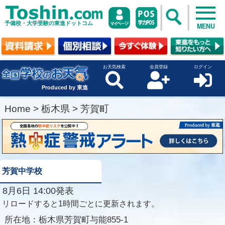
予備校・大学受験の東進ドットコム
MENU
お天気検索
会員登録
ログイン
Produced by 東進
Home
>
栃木県
>
芳賀町
芳賀中学校
8月6日 14:00発表
リロードすると1時間ごとに更新されます。
所在地：
栃木県芳賀町与能855-1