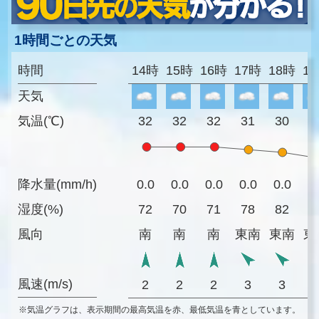
1時間ごとの天気
時間
14時
15時
16時
17時
18時
1
天気
気温(℃)
32
32
32
31
30
2
降水量(mm/h)
0.0
0.0
0.0
0.0
0.0
0
湿度(%)
72
70
71
78
82
8
風向
南
南
南
東南
東南
東
風速(m/s)
2
2
2
3
3
※気温グラフは、表示期間の最高気温を赤、最低気温を青としています。