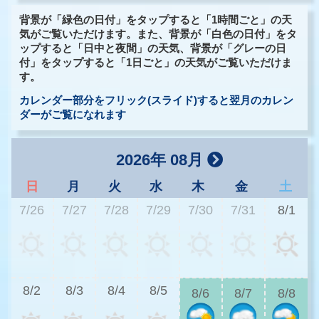
背景が「緑色の日付」をタップすると「1時間ごと」の天
気がご覧いただけます。また、背景が「白色の日付」をタ
ップすると「日中と夜間」の天気、背景が「グレーの日
付」をタップすると「1日ごと」の天気がご覧いただけま
す。
カレンダー部分をフリック(スライド)すると翌月のカレン
ダーがご覧になれます
2026年 08月
日
月
火
水
木
金
土
7/26
7/27
7/28
7/29
7/30
7/31
8/1
3
8/2
8/3
8/4
8/5
8/6
8/7
8/8