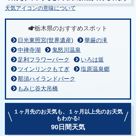
天気アイコンの意味について
栃木県のおすすめスポット
日光東照宮(世界遺産)
華厳の滝
中禅寺湖
鬼怒川温泉
足利フラワーパーク
いろは坂
ツインリンクもてぎ
塩原温泉郷
那須ハイランドパーク
もみじ谷大吊橋
１ヶ月先のお天気も、
１ヶ月以上先のお天気
もわかる!
90日間天気