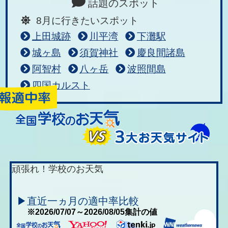
話題のスポット
8月に行きたいスポット
上田城跡
川平湾
下灘駅
城ヶ島
須賀神社
慶良間諸島
阿智村
八ヶ岳
波照間島
四国カルスト
頑張れ！学校のお天気
▶直近一ヵ月の適中率比較
※2026/07/07～2026/08/05集計の値