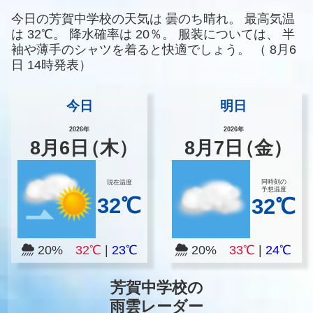
今日の芳賀中学校の天気は
曇のち晴れ。
最高気温
は
32℃。
降水確率は
20％。
服装については、
半
袖や薄手のシャツを着ると快適でしょう。
（
8月6
日 14時発表）
今日
明日
2026年
2026年
8
月
6
日
（木）
8
月
7
日
（金）
同時刻の
現在温度
予想温度
32℃
32℃
20%
32℃
|
23℃
20%
33℃
|
24℃
芳賀中学校の
雨雲レーダー