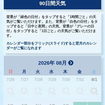
90日間天気
背景が「緑色の日付」をタップすると「1時間ごと」の天
気がご覧いただけます。また、背景が「白色の日付」をタ
ップすると「日中と夜間」の天気、背景が「グレーの日
付」をタップすると「1日ごと」の天気がご覧いただけま
す。
カレンダー部分をフリック(スライド)すると翌月のカレン
ダーがご覧になれます
2026年 08月
日
月
火
水
木
金
土
7/26
7/27
7/28
7/29
7/30
7/31
8/1
3