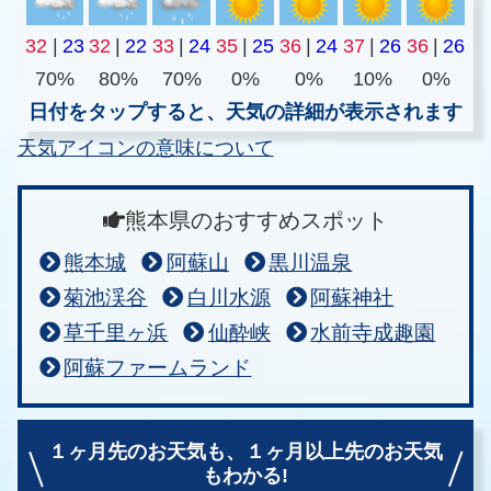
32
|
23
32
|
22
33
|
24
35
|
25
36
|
24
37
|
26
36
|
26
70%
80%
70%
0%
0%
10%
0%
日付をタップすると、天気の詳細が表示されます
天気アイコンの意味について
熊本県のおすすめスポット
熊本城
阿蘇山
黒川温泉
菊池渓谷
白川水源
阿蘇神社
草千里ヶ浜
仙酔峡
水前寺成趣園
阿蘇ファームランド
１ヶ月先のお天気も、
１ヶ月以上先のお天気
もわかる!