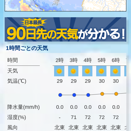
1時間ごとの天気
時間
2時
3時
4時
5時
6時
7
天気
気温(℃)
29
29
29
30
30
3
降水量(mm/h)
0.0
0.0
0.0
0.0
0.0
0
湿度(%)
-
71
72
72
72
7
風向
北東
北東
北東
北東
北東
北