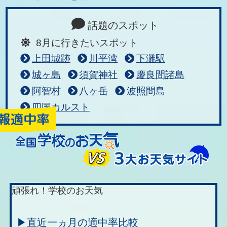
話題のスポット
8月に行きたいスポット
上田城跡
川平湾
下灘駅
城ヶ島
須賀神社
慶良間諸島
阿智村
八ヶ岳
波照間島
四国カルスト
頑張れ！学校のお天気
▶直近一ヵ月の適中率比較