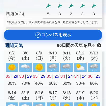
風速(m/s)
5
3
2
3
3
※気温グラフは、表示期間の最高気温を赤、最低気温を青としています。
コンパスを表示
週間天気
90日間の天気を見る
8/7
8/8
8/9
8/10
8/11
8/12
8/13
(金)
(土)
(日)
(月)
(火)
(水)
(木)
35
|
29
33
|
29
35
|
29
35
|
25
34
|
24
34
|
24
30
|
23
30%
70%
40%
60%
60%
30%
80%
8/14
8/15
8/16
8/17
8/18
8/19
8/20
(金)
(土)
(日)
(月)
(火)
(水)
(木)