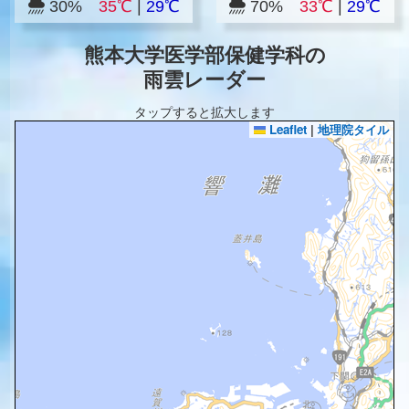
30%
35℃
|
29℃
70%
33℃
|
29℃
熊本大学医学部保健学科の
雨雲レーダー
タップすると拡大します
Leaflet
|
地理院タイル