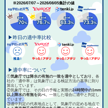
※2026/07/07～2026/08/05集計の値
適中率
適中率
適中率
適中率
70
76.7
63.3
73.3
%
%
%
%
▶昨日の適中率比較
▶適中率について
①
気象庁では降水の有無の一致を適中としており、
各
社の「適中率」は気象庁による検証方法の基準に則り
算出しています。
②気象庁では、その日の予報と実際の
24時間中の1mm
以上降水の有無を比べ、
一致した場合に適中と判定し
ています。
③適中判定の代表地点として、気象庁の定める地点で