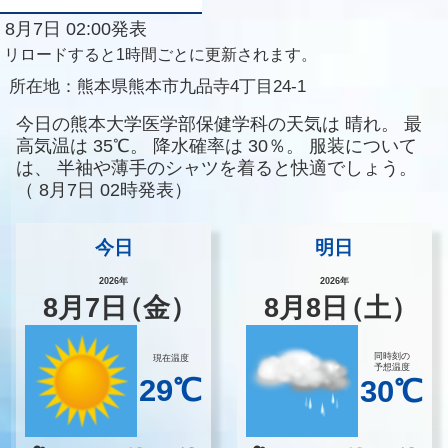
8月7日 02:00発表
リロードすると1時間ごとに更新されます。
所在地：
熊本県熊本市九品寺4丁目24-1
今日の熊本大学医学部保健学科の天気は
晴れ。
最
高気温は
35℃。
降水確率は
30％。
服装について
は、
半袖や薄手のシャツを着ると快適でしょう。
（
8月7日 02時発表）
今日
明日
2026年
2026年
8
月
7
日
（金）
8
月
8
日
（土）
同時刻の
現在温度
予想温度
29℃
30℃