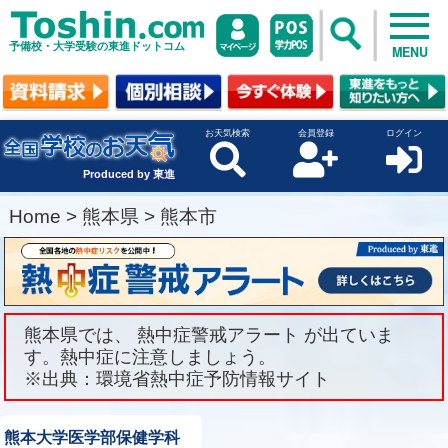
予備校・大学受験の東進ドットコム
MENU
お天気検索
会員登録
ログイン
Produced by 東進
Home
>
熊本県
>
熊本市
熊本県では、 熱中症警戒アラート が出ていま
す。熱中症に注意しましょう。
※出典：環境省熱中症予防情報サイト
熊本大学医学部保健学科