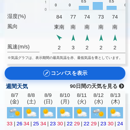
湿度(%)
84
77
74
73
74
7
風向
東南
南
南
南
南
風速(m/s)
2
3
2
2
2
※気温グラフは、表示期間の最高気温を赤、最低気温を青としています。
コンパスを表示
週間天気
90日間の天気を見る
8/7
8/8
8/9
8/10
8/11
8/12
8/13
(金)
(土)
(日)
(月)
(火)
(水)
(木)
33
|
26
34
|
25
34
|
23
30
|
22
29
|
22
29
|
23
30
|
24