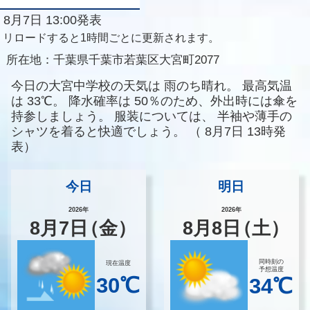
8月7日 13:00発表
リロードすると1時間ごとに更新されます。
所在地：
千葉県千葉市若葉区大宮町2077
今日の大宮中学校の天気は
雨のち晴れ。
最高気温
は
33℃。
降水確率は
50％のため、外出時には傘を
持参しましょう。
服装については、
半袖や薄手の
シャツを着ると快適でしょう。
（
8月7日 13時発
表）
今日
明日
2026年
2026年
8
月
7
日
（金）
8
月
8
日
（土）
同時刻の
現在温度
予想温度
30℃
34℃