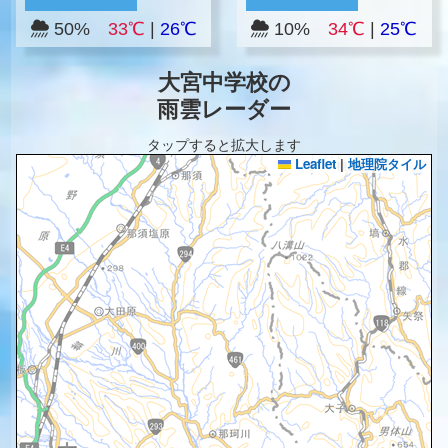
50%
33℃
|
26℃
10%
34℃
|
25℃
大宮中学校の
雨雲レーダー
タップすると拡大します
Leaflet
|
地理院タイル