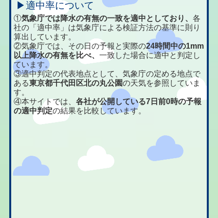
▶適中率について
①
気象庁では降水の有無の一致を適中としており、
各
社の「適中率」は気象庁による検証方法の基準に則り
算出しています。
②気象庁では、その日の予報と実際の
24時間中の1mm
以上降水の有無を比べ、
一致した場合に適中と判定し
ています。
③適中判定の代表地点として、気象庁の定める地点で
ある
東京都千代田区北の丸公園
の天気を参照していま
す。
④本サイトでは、
各社が公開している7日前0時の予報
の適中判定
の結果を比較しています。