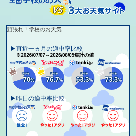
頑張れ！学校のお天気
▶直近一ヵ月の適中率比較
※2026/07/07～2026/08/05集計の値
適中率
適中率
適中率
適中率
70
76.7
63.3
73.3
%
%
%
%
▶昨日の適中率比較