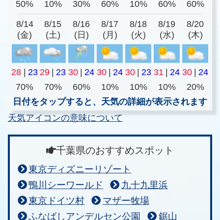
50%
10%
30%
60%
10%
60%
60%
8/14
8/15
8/16
8/17
8/18
8/19
8/20
(金)
(土)
(日)
(月)
(火)
(水)
(木)
28
|
23
29
|
23
30
|
24
30
|
24
30
|
23
31
|
24
30
|
24
70%
70%
60%
10%
10%
10%
20%
日付をタップすると、天気の詳細が表示されます
天気アイコンの意味について
千葉県のおすすめスポット
東京ディズニーリゾート
鴨川シーワールド
九十九里浜
東京ドイツ村
マザー牧場
ふなばしアンデルセン公園
鋸山