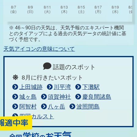
※ 46～90日の天気は、天気予報のエキスパート機関
とのタイアップによる過去の天気データの統計値に基
づく予想です。
天気アイコンの意味について
話題のスポット
8月に行きたいスポット
上田城跡
川平湾
下灘駅
城ヶ島
須賀神社
慶良間諸島
阿智村
八ヶ岳
波照間島
四国カルスト