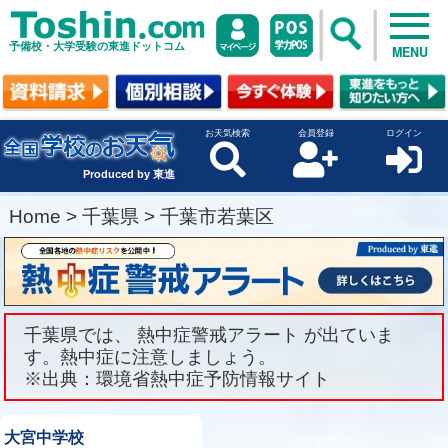
予備校・大学受験の東進ドットコム
MENU
お天気検索
会員登録
ログイン
Produced by 東進
Home
>
千葉県
>
千葉市若葉区
千葉県では、 熱中症警戒アラート が出ていま
す。熱中症に注意しましょう。
※出典：環境省熱中症予防情報サイト
大宮中学校