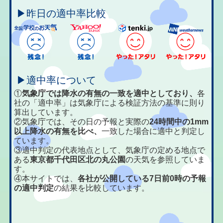
▶昨日の適中率比較
▶適中率について
①
気象庁では降水の有無の一致を適中としており、
各
社の「適中率」は気象庁による検証方法の基準に則り
算出しています。
②気象庁では、その日の予報と実際の
24時間中の1mm
以上降水の有無を比べ、
一致した場合に適中と判定し
ています。
③適中判定の代表地点として、気象庁の定める地点で
ある
東京都千代田区北の丸公園
の天気を参照していま
す。
④本サイトでは、
各社が公開している7日前0時の予報
の適中判定
の結果を比較しています。