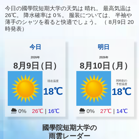
今日の國學院短期大学の天気は
晴れ。
最高気温は
26℃。
降水確率は
0％。
服装については、
半袖や
薄手のシャツを着ると快適でしょう。
（
8月9日 20
時発表）
今日
明日
2026年
2026年
8
月
9
日
（日）
8
月
10
日
（月）
同時刻の
現在温度
予想温度
18℃
18℃
0%
26℃
|
16℃
0%
27℃
|
14℃
國學院短期大学の
雨雲レーダー