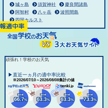
城ヶ島
須賀神社
慶良間諸島
阿智村
八ヶ岳
波照間島
四国カルスト
頑張れ！学校のお天気
▶直近一ヵ月の適中率比較
※2026/07/10～2026/08/08集計の値
適中率
適中率
適中率
適中率
66.7
63.3
63.3
73.3
%
%
%
%