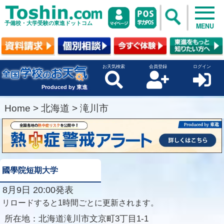
予備校・大学受験の東進ドットコム
MENU
お天気検索
会員登録
ログイン
Produced by 東進
Home
>
北海道
>
滝川市
國學院短期大学
8月9日 20:00発表
リロードすると1時間ごとに更新されます。
所在地：
北海道滝川市文京町3丁目1-1