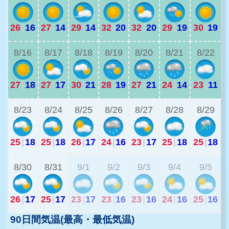
26
|
16
27
|
14
29
|
14
32
|
20
32
|
20
29
|
19
30
|
19
2
8/16
8/17
8/18
8/19
8/20
8/21
8/22
27
|
18
27
|
17
30
|
21
28
|
19
27
|
21
24
|
14
23
|
11
1
8/23
8/24
8/25
8/26
8/27
8/28
8/29
25
|
18
25
|
18
26
|
17
24
|
16
23
|
17
25
|
18
25
|
18
2
8/30
8/31
9/1
9/2
9/3
9/4
9/5
26
|
17
25
|
17
23
|
17
23
|
16
23
|
16
24
|
16
25
|
16
90日間気温(最高・最低気温)