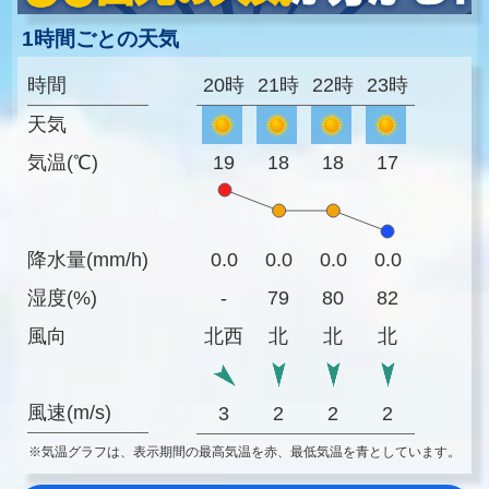
1時間ごとの天気
時間
20時
21時
22時
23時
天気
気温(℃)
19
18
18
17
降水量(mm/h)
0.0
0.0
0.0
0.0
湿度(%)
-
79
80
82
風向
北西
北
北
北
風速(m/s)
3
2
2
2
※気温グラフは、表示期間の最高気温を赤、最低気温を青としています。