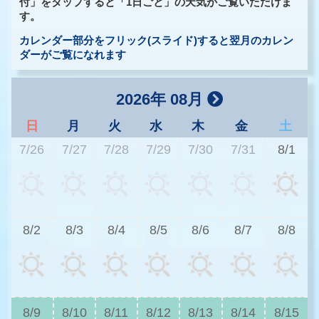
付」をタップすると「1日ごと」の天気がご覧いただけま
す。
カレンダー部分をフリック(スライド)すると翌月のカレン
ダーがご覧になれます
2026年 08月
日
月
火
水
木
金
土
7/26
7/27
7/28
7/29
7/30
7/31
8/1
2
8/2
8/3
8/4
8/5
8/6
8/7
8/8
2
8/9
8/10
8/11
8/12
8/13
8/14
8/15