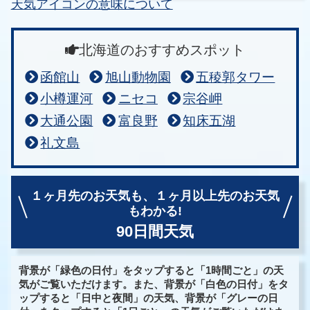
天気アイコンの意味について
北海道のおすすめスポット
函館山
旭山動物園
五稜郭タワー
小樽運河
ニセコ
宗谷岬
大通公園
富良野
知床五湖
礼文島
１ヶ月先のお天気も、
１ヶ月以上先のお天気
もわかる!
90日間天気
背景が「緑色の日付」をタップすると「1時間ごと」の天
気がご覧いただけます。また、背景が「白色の日付」をタ
ップすると「日中と夜間」の天気、背景が「グレーの日