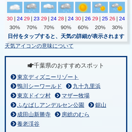
30
|
24
29
|
23
29
|
24
28
|
24
30
|
26
29
|
25
26
|
24
30%
70%
70%
90%
60%
20%
30%
日付をタップすると、天気の詳細が表示されます
天気アイコンの意味について
千葉県のおすすめスポット
東京ディズニーリゾート
鴨川シーワールド
九十九里浜
東京ドイツ村
マザー牧場
ふなばしアンデルセン公園
鋸山
成田山新勝寺
房総のむら
養老渓谷