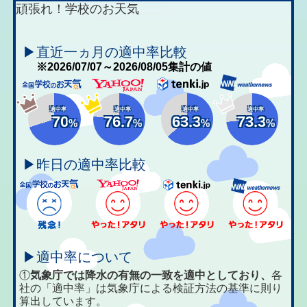
頑張れ！学校のお天気
▶直近一ヵ月の適中率比較
※2026/07/07～2026/08/05集計の値
適中率
適中率
適中率
適中率
70
76.7
63.3
73.3
%
%
%
%
▶昨日の適中率比較
▶適中率について
①
気象庁では降水の有無の一致を適中としており、
各
社の「適中率」は気象庁による検証方法の基準に則り
算出しています。