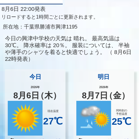
8月6日 22:00発表
リロードすると1時間ごとに更新されます。
所在地：
千葉県勝浦市興津1195
今日の興津中学校の天気は
晴れ。
最高気温は
30℃。
降水確率は
20％。
服装については、
半袖
や薄手のシャツを着ると快適でしょう。
（
8月6日
22時発表）
今日
明日
2026年
2026年
8
月
6
日
（木）
8
月
7
日
（金）
同時刻の
現在温度
予想温度
27℃
25℃