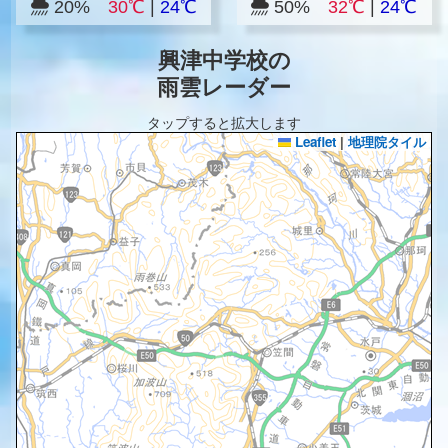
20%
30℃
|
24℃
50%
32℃
|
24℃
興津中学校の
雨雲レーダー
タップすると拡大します
Leaflet
|
地理院タイル