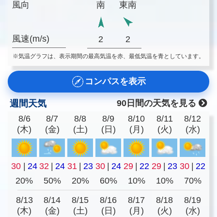
風向
南
東南
風速(m/s)
2
2
※気温グラフは、表示期間の最高気温を赤、最低気温を青としています。
コンパスを表示
週間天気
90日間の天気を見る
8/6
8/7
8/8
8/9
8/10
8/11
8/12
(木)
(金)
(土)
(日)
(月)
(火)
(水)
30
|
24
32
|
24
31
|
23
30
|
24
29
|
22
29
|
23
30
|
22
20%
50%
20%
60%
10%
10%
70%
8/13
8/14
8/15
8/16
8/17
8/18
8/19
(木)
(金)
(土)
(日)
(月)
(火)
(水)