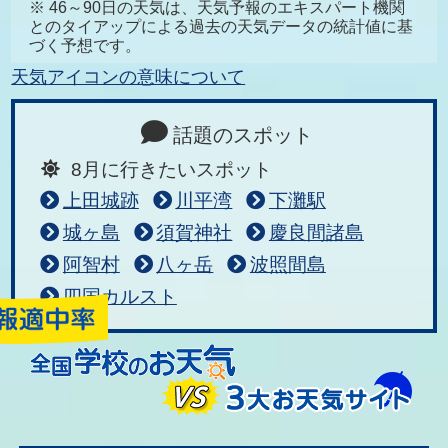
※ 46～90日の天気は、天気予報のエキスパート機関
とのタイアップによる過去の天気データの統計値に基
づく予想です。
天気アイコンの意味について
話題のスポット
8月に行きたいスポット
上田城跡
川平湾
下灘駅
城ヶ島
須賀神社
慶良間諸島
阿智村
八ヶ岳
波照間島
四国カルスト