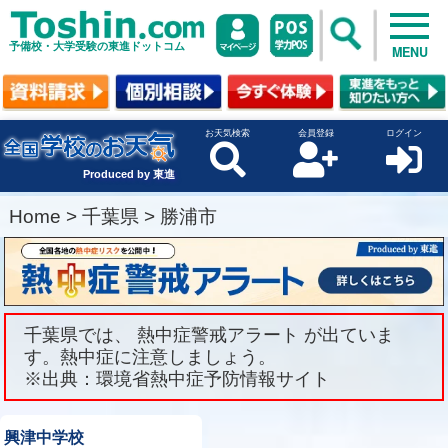
予備校・大学受験の東進ドットコム
MENU
お天気検索
会員登録
ログイン
Produced by 東進
Home
>
千葉県
>
勝浦市
千葉県では、 熱中症警戒アラート が出ていま
す。熱中症に注意しましょう。
※出典：環境省熱中症予防情報サイト
興津中学校