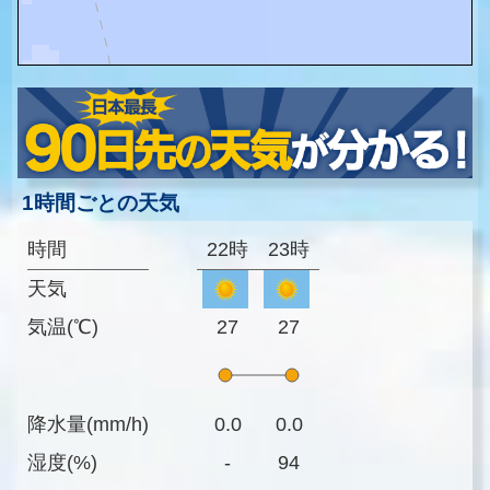
1時間ごとの天気
時間
22時
23時
天気
気温(℃)
27
27
降水量(mm/h)
0.0
0.0
湿度(%)
-
94