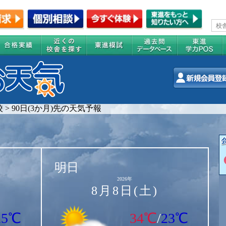
校
>
90日(3か月)先の天気予報
明日
2026年
8月8日(土)
25℃
34℃
/
23℃