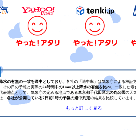
降水の有無の一致を適中としており、
各社の「適中率」は気象庁による検証
、その日の予報と実際の
24時間中の1mm以上降水の有無を比べ、
一致した場
代表地点として、気象庁の定める地点である
東京都千代田区北の丸公園
の天
は、
各社が公開している7日前0時の予報の適中判定
の結果を比較しています
もっと詳しく見る