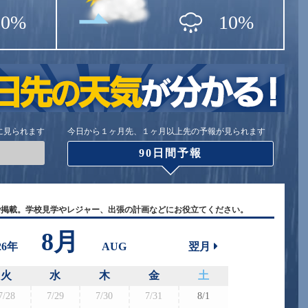
50%
10%
に見られます
今日から１ヶ月先、１ヶ月以上先の予報が見られます
90日間予報
で掲載。学校見学やレジャー、出張の計画などにお役立てください。
8月
26年
AUG
翌月
火
水
木
金
土
7/28
7/29
7/30
7/31
8/1
8/30
8/3