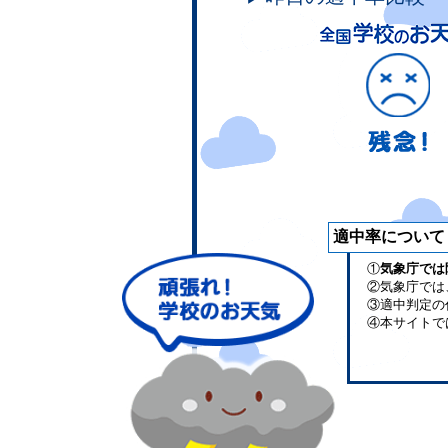
適中率について
①
気象庁では
②気象庁では
③適中判定の
④本サイトで