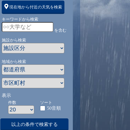
現在地から付近の天気を検索
キーワードから検索
を含む
施設から検索
地域から検索
表示
件数
ソート
50音順
以上の条件で検索する
1
9/1
9/2
9/3
9/4
9/5
9/27