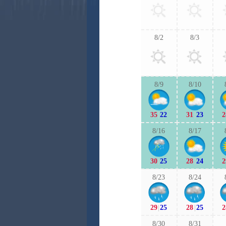
8/2
8/3
8/9
8/10
35
|
22
31
|
23
2
8/16
8/17
30
|
25
28
|
24
2
8/23
8/24
29
|
25
28
|
25
2
8/30
8/31