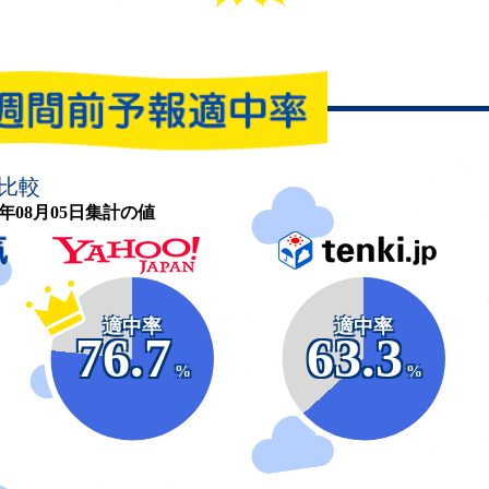
比較
26年08月05日集計の値
適中率
適中率
76.7
63.3
%
%