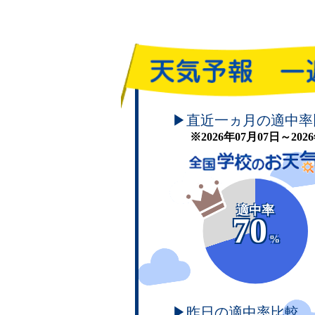
頑張れ！学校のお天気
▶直近一ヵ月の適中率
※2026年07月07日～20
適中率
70
%
▶昨日の適中率比較