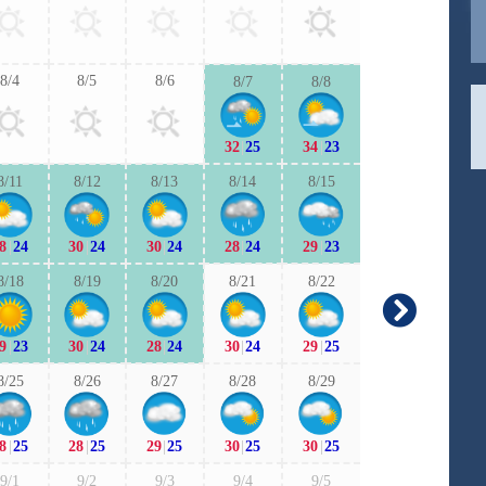
29
|
25
29
|
2
8/4
8/5
8/6
8/7
8/8
9/6
9/7
32
|
25
34
|
23
29
|
24
28
|
2
8/11
8/12
8/13
8/14
8/15
9/13
9/1
8
|
24
30
|
24
30
|
24
28
|
24
29
|
23
29
|
23
28
|
2
8/18
8/19
8/20
8/21
8/22
9/20
9/2
9
|
23
30
|
24
28
|
24
30
|
24
29
|
25
27
|
19
26
|
2
8/25
8/26
8/27
8/28
8/29
9/27
9/2
8
|
25
28
|
25
29
|
25
30
|
25
30
|
25
25
|
20
26
|
2
9/1
9/2
9/3
9/4
9/5