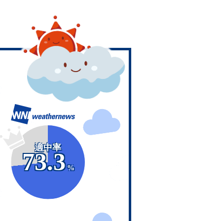
適中率
73.3
%