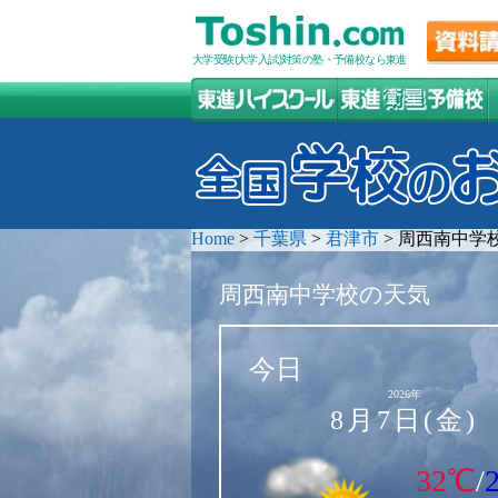
大学受験(大学入試)対策の塾・予備校なら東進
Home
>
千葉県
>
君津市
>
周西南中学
周西南中学校の天気
今日
2026年
8月7日(金)
32℃
/