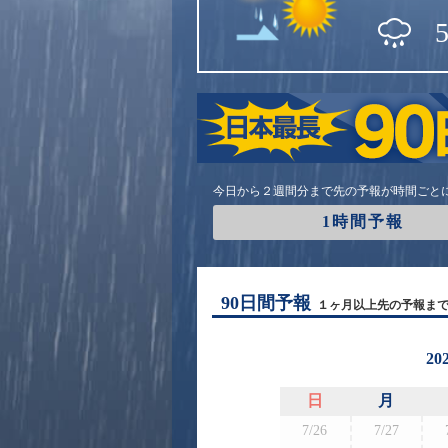
今日から２週間分まで先の予報が時間ごと
1時間予報
90日間予報
１ヶ月以上先の予報ま
20
日
月
7/26
7/27