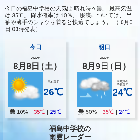
今日の福島中学校の天気は
晴れ時々曇。
最高気温
は
35℃。
降水確率は
10％。
服装については、
半
袖や薄手のシャツを着ると快適でしょう。
（
8月8
日 03時発表）
今日
明日
2026年
2026年
8
月
8
日
（土）
8
月
9
日
（日）
同時刻の
現在温度
予想温度
26℃
24℃
10%
35℃
|
25℃
50%
35℃
|
24℃
福島中学校の
雨雲レーダー