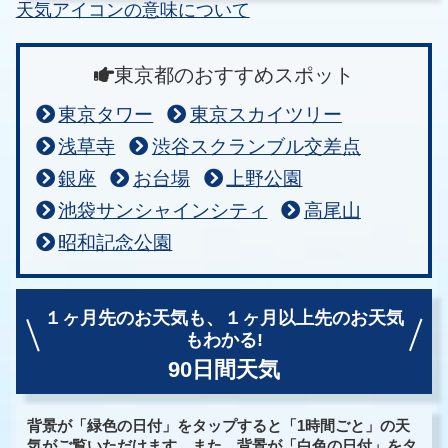
天気アイコンの意味について
東京都のおすすめスポット
東京タワー
東京スカイツリー
浅草寺
渋谷スクランブル交差点
銀座
お台場
上野公園
池袋サンシャインシティ
高尾山
昭和記念公園
１ヶ月先のお天気も、
１ヶ月以上先のお天気
もわかる!
90日間天気
背景が「緑色の日付」をタップすると「1時間ごと」の天
気がご覧いただけます。また、背景が「白色の日付」をタ