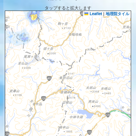
タップすると拡大します
Leaflet
|
地理院タイル