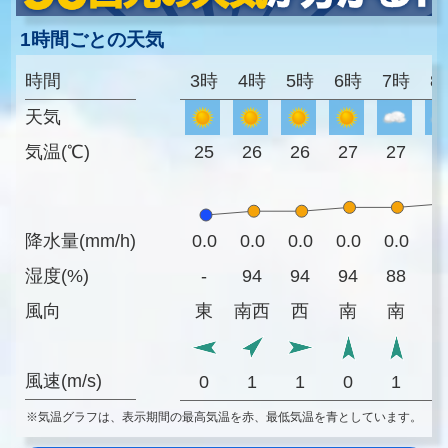
1時間ごとの天気
時間
3時
4時
5時
6時
7時
8
天気
気温(℃)
25
26
26
27
27
2
降水量(mm/h)
0.0
0.0
0.0
0.0
0.0
0
湿度(%)
-
94
94
94
88
8
風向
東
南西
西
南
南
風速(m/s)
0
1
1
0
1
※気温グラフは、表示期間の最高気温を赤、最低気温を青としています。