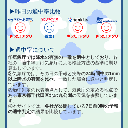
▶昨日の適中率比較
▶適中率について
①
気象庁では降水の有無の一致を適中としており、
各
社の「適中率」は気象庁による検証方法の基準に則り
算出しています。
②気象庁では、その日の予報と実際の
24時間中の1mm
以上降水の有無を比べ、
一致した場合に適中と判定し
ています。
③適中判定の代表地点として、気象庁の定める地点で
ある
東京都千代田区北の丸公園
の天気を参照していま
す。
④本サイトでは、
各社が公開している7日前0時の予報
の適中判定
の結果を比較しています。