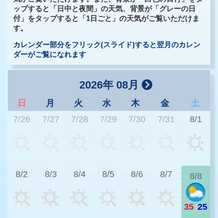
ップすると「日中と夜間」の天気、背景が「グレーの日
付」をタップすると「1日ごと」の天気がご覧いただけま
す。
カレンダー部分をフリック(スライド)すると翌月のカレン
ダーがご覧になれます
2026年 08月
日
月
火
水
木
金
土
7/26
7/27
7/28
7/29
7/30
7/31
8/1
3
8/2
8/3
8/4
8/5
8/6
8/7
8/8
35
|
25
2