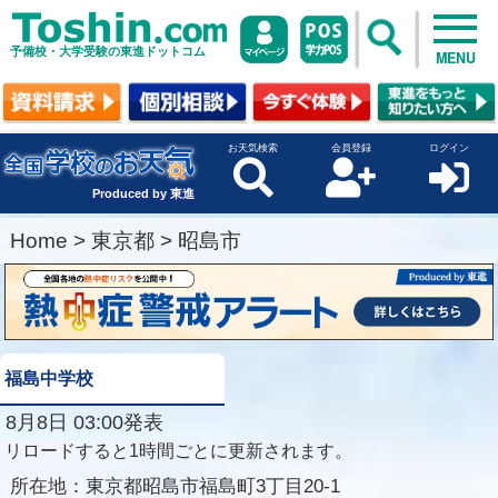
予備校・大学受験の東進ドットコム
MENU
お天気検索
会員登録
ログイン
Produced by 東進
Home
>
東京都
>
昭島市
福島中学校
8月8日 03:00発表
リロードすると1時間ごとに更新されます。
所在地：
東京都昭島市福島町3丁目20-1