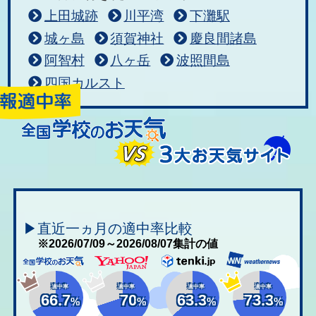
上田城跡
川平湾
下灘駅
城ヶ島
須賀神社
慶良間諸島
阿智村
八ヶ岳
波照間島
四国カルスト
▶直近一ヵ月の適中率比較
※2026/07/09～2026/08/07集計の値
適中率
適中率
適中率
適中率
66.7
70
63.3
73.3
%
%
%
%