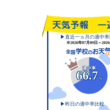
▶直近一ヵ月の適中率
※2026年07月09日～20
適中率
66.7
%
▶昨日の適中率比較