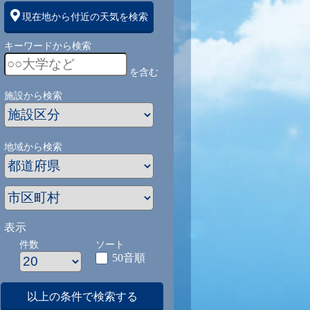
現在地から付近の天気を検索
キーワードから検索
を含む
施設から検索
地域から検索
表示
件数
ソート
50音順
以上の条件で検索する
1
9/1
9/2
9/3
9/4
9/5
9/27