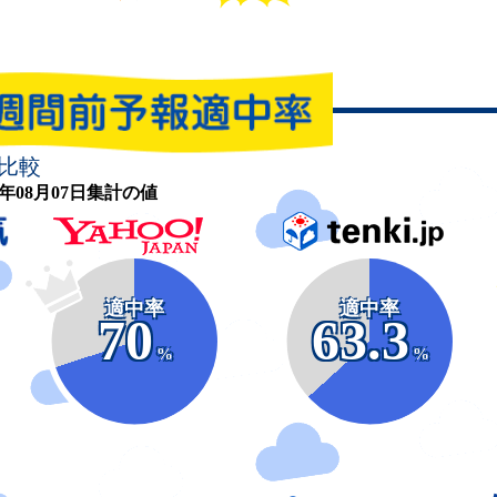
比較
26年08月07日集計の値
適中率
適中率
70
63.3
%
%