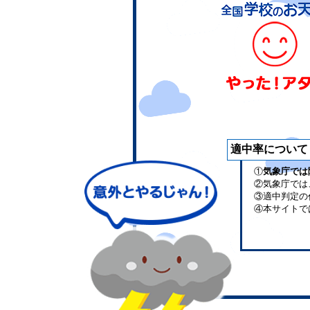
適中率について
①
気象庁では
②気象庁では
③適中判定の
④本サイトで