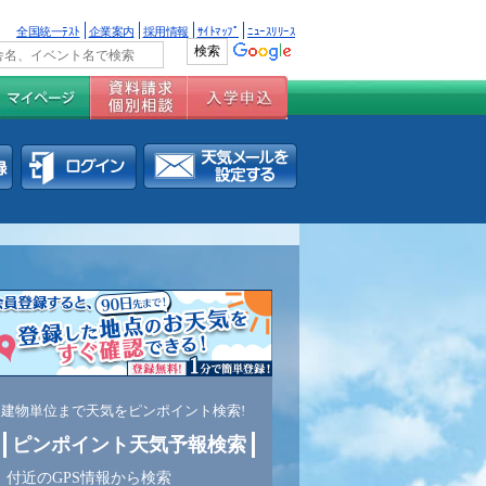
全国統一ﾃｽﾄ
企業案内
採用情報
ｻｲﾄﾏｯﾌﾟ
ﾆｭｰｽﾘﾘｰｽ
建物単位まで天気をピンポイント検索!
ピンポイント天気予報検索
付近のGPS情報から検索