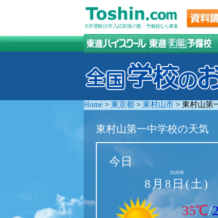
大学受験(大学入試)対策の塾・予備校なら東進
Home
>
東京都
>
東村山市
>
東村山第
東村山第一中学校の天気
今日
2026年
8月8日(土)
35℃
/