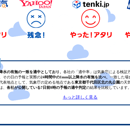
降水の有無の一致を適中としており、
各社の「適中率」は気象庁による検証
、その日の予報と実際の
24時間中の1mm以上降水の有無を比べ、
一致した場
代表地点として、気象庁の定める地点である
東京都千代田区北の丸公園
の天
は、
各社が公開している7日前0時の予報の適中判定
の結果を比較しています
もっと詳しく見る