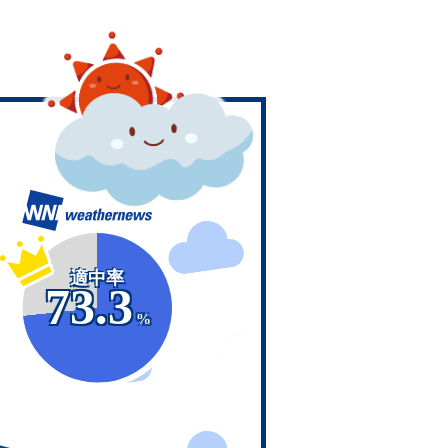
適中率
73.3
%