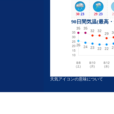
30
|
23
29
|
23
2
90日間気温(最高
天気アイコンの意味について