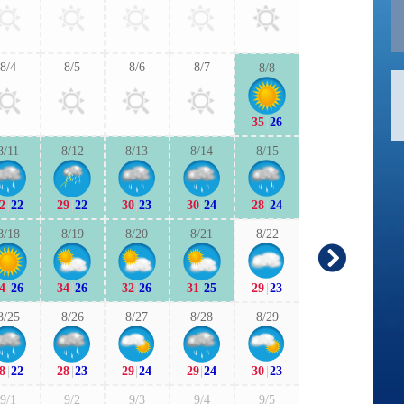
30
|
23
29
|
2
8/4
8/5
8/6
8/7
8/8
9/6
9/7
35
|
26
29
|
22
29
|
2
8/11
8/12
8/13
8/14
8/15
9/13
9/1
2
|
22
29
|
22
30
|
23
30
|
24
28
|
24
27
|
21
27
|
1
8/18
8/19
8/20
8/21
8/22
9/20
9/2
4
|
26
34
|
26
32
|
26
31
|
25
29
|
23
26
|
18
25
|
1
8/25
8/26
8/27
8/28
8/29
9/27
9/2
8
|
22
28
|
23
29
|
24
29
|
24
30
|
23
25
|
20
27
|
2
9/1
9/2
9/3
9/4
9/5