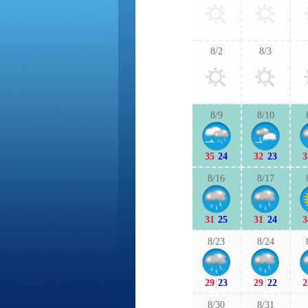
8/2
8/3
8/9
8/10
35
|
24
32
|
23
3
8/16
8/17
31
|
25
31
|
24
3
8/23
8/24
29
|
23
29
|
22
2
8/30
8/31