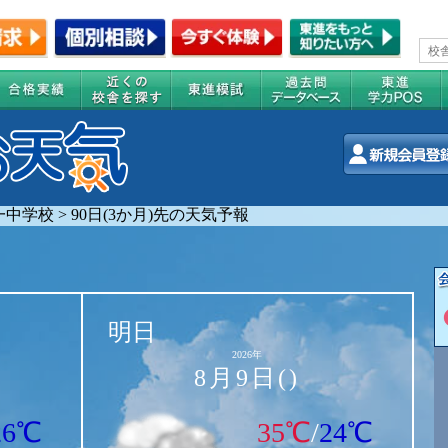
一中学校
>
90日(3か月)先の天気予報
明日
2026年
8月9日()
26℃
35℃
/
24℃