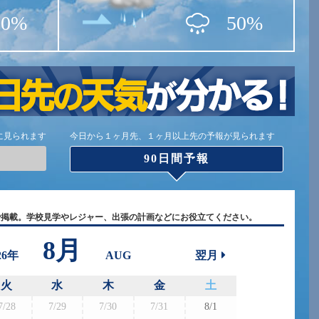
10%
50%
に見られます
今日から１ヶ月先、１ヶ月以上先の予報が見られます
90日間予報
で掲載。学校見学やレジャー、出張の計画などにお役立てください。
8月
26年
AUG
翌月
火
水
木
金
土
7/28
7/29
7/30
7/31
8/1
8/30
8/3