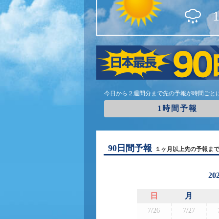
今日から２週間分まで先の予報が時間ごと
1時間予報
90日間予報
１ヶ月以上先の予報ま
20
日
月
7/26
7/27