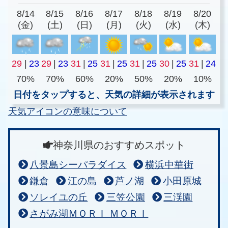
8/14
8/15
8/16
8/17
8/18
8/19
8/20
(金)
(土)
(日)
(月)
(火)
(水)
(木)
29
|
23
29
|
23
31
|
25
31
|
25
31
|
25
30
|
25
31
|
24
70%
70%
60%
20%
50%
20%
10%
日付をタップすると、天気の詳細が表示されます
天気アイコンの意味について
神奈川県のおすすめスポット
八景島シーパラダイス
横浜中華街
鎌倉
江の島
芦ノ湖
小田原城
ソレイユの丘
三笠公園
三渓園
さがみ湖ＭＯＲＩ ＭＯＲＩ