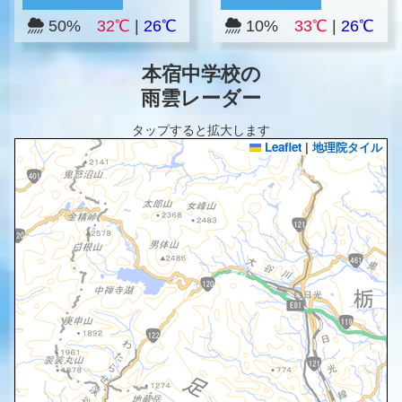
50%
32℃
|
26℃
10%
33℃
|
26℃
本宿中学校の
雨雲レーダー
タップすると拡大します
Leaflet
|
地理院タイル