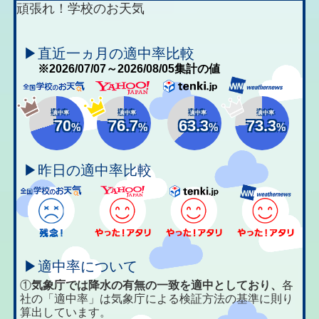
頑張れ！学校のお天気
▶直近一ヵ月の適中率比較
※2026/07/07～2026/08/05集計の値
適中率
適中率
適中率
適中率
70
76.7
63.3
73.3
%
%
%
%
▶昨日の適中率比較
▶適中率について
①
気象庁では降水の有無の一致を適中としており、
各
社の「適中率」は気象庁による検証方法の基準に則り
算出しています。