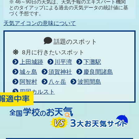
※ 46～90日の天気は、天気予報のエキスパート機関
とのタイアップによる過去の天気データの統計値に基
づく予想です。
天気アイコンの意味について
話題のスポット
8月に行きたいスポット
上田城跡
川平湾
下灘駅
城ヶ島
須賀神社
慶良間諸島
阿智村
八ヶ岳
波照間島
四国カルスト