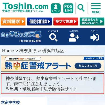
予備校・大学受験の東進ドットコム
MENU
お天気検索
会員登録
ログイン
Produced by 東進
Home
>
神奈川県
>
横浜市旭区
神奈川県では、 熱中症警戒アラート が出ていま
す。熱中症に注意しましょう。
※出典：環境省熱中症予防情報サイト
本宿中学校