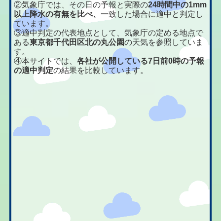
②気象庁では、その日の予報と実際の
24時間中の1mm
以上降水の有無を比べ、
一致した場合に適中と判定し
ています。
③適中判定の代表地点として、気象庁の定める地点で
ある
東京都千代田区北の丸公園
の天気を参照していま
す。
④本サイトでは、
各社が公開している7日前0時の予報
の適中判定
の結果を比較しています。