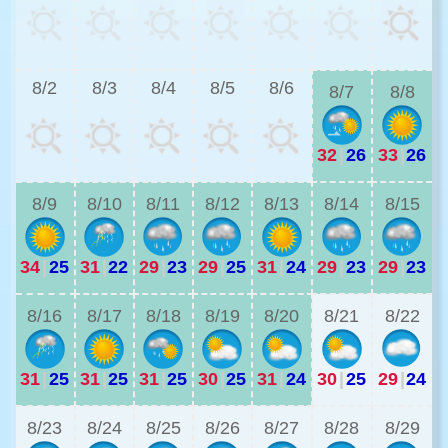
3
8/2
8/3
8/4
8/5
8/6
8/7
8/8
32
|
26
33
|
26
3
8/9
8/10
8/11
8/12
8/13
8/14
8/15
34
|
25
31
|
22
29
|
23
29
|
25
31
|
24
29
|
23
29
|
23
2
8/16
8/17
8/18
8/19
8/20
8/21
8/22
31
|
25
31
|
25
31
|
25
30
|
25
31
|
24
30
|
25
29
|
24
2
8/23
8/24
8/25
8/26
8/27
8/28
8/29