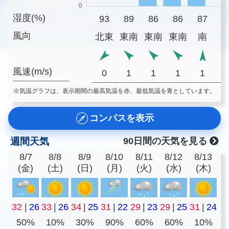
湿度(%)
93
89
86
86
87
8
風向
北東
東南
東南
東南
南
風速(m/s)
0
1
1
1
1
※気温グラフは、表示期間の最高気温を赤、最低気温を青としています。
コンパスを表示
週間天気
90日間の天気を見る
8/7
8/8
8/9
8/10
8/11
8/12
8/13
(金)
(土)
(日)
(月)
(火)
(水)
(木)
32
|
26
33
|
26
34
|
25
31
|
22
29
|
23
29
|
25
31
|
24
50%
10%
30%
90%
60%
60%
10%