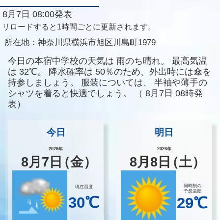
8月7日 08:00発表
リロードすると1時間ごとに更新されます。
所在地：
神奈川県横浜市旭区川島町1979
今日の本宿中学校の天気は
雨のち晴れ。
最高気温
は
32℃。
降水確率は
50％のため、外出時には傘を
持参しましょう。
服装については、
半袖や薄手の
シャツを着ると快適でしょう。
（
8月7日 08時発
表）
今日
明日
2026年
2026年
8
月
7
日
（金）
8
月
8
日
（土）
同時刻の
現在温度
予想温度
30℃
29℃