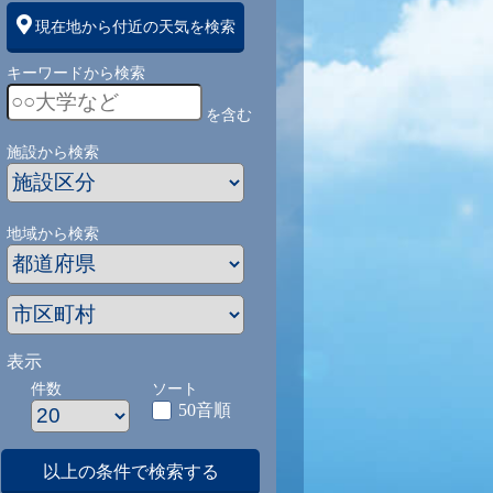
現在地から付近の天気を検索
キーワードから検索
を含む
施設から検索
地域から検索
表示
件数
ソート
50音順
以上の条件で検索する
1
9/1
9/2
9/3
9/4
9/5
9/27