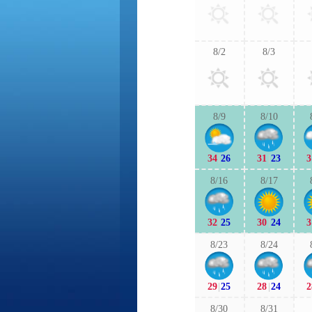
8/2
8/3
8/9
8/10
34
|
26
31
|
23
3
8/16
8/17
32
|
25
30
|
24
3
8/23
8/24
29
|
25
28
|
24
2
8/30
8/31