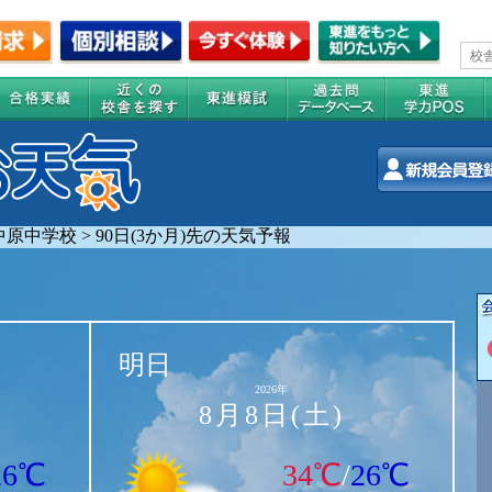
中原中学校
>
90日(3か月)先の天気予報
明日
2026年
8月8日(土)
26℃
34℃
/
26℃