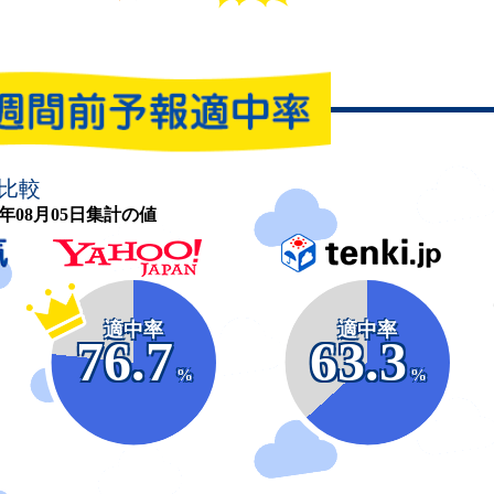
比較
26年08月05日集計の値
適中率
適中率
76.7
63.3
%
%