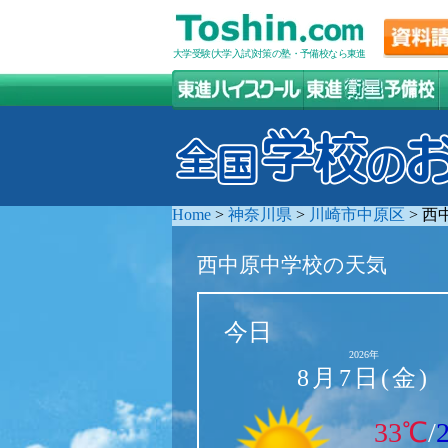
大学受験(大学入試)対策の塾・予備校なら東進
Home
>
神奈川県
>
川崎市中原区
>
西
西中原中学校の天気
今日
2026年
8月7日(金)
33℃
/