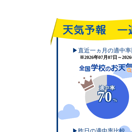
頑張れ！学校のお天気
▶直近一ヵ月の適中率
※2026年07月07日～20
適中率
70
%
▶昨日の適中率比較