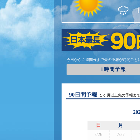
今日から２週間分まで先の予報が時間ごと
1時間予報
90日間予報
１ヶ月以上先の予報ま
20
日
月
7/26
7/27