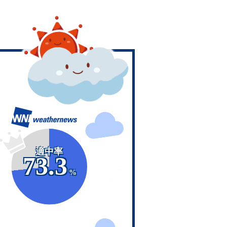
適中率
73.3
%