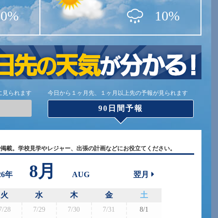
10%
10%
に見られます
今日から１ヶ月先、１ヶ月以上先の予報が見られます
90日間予報
で掲載。学校見学やレジャー、出張の計画などにお役立てください。
8月
26年
AUG
翌月
火
水
木
金
土
7/28
7/29
7/30
7/31
8/1
8/30
8/3