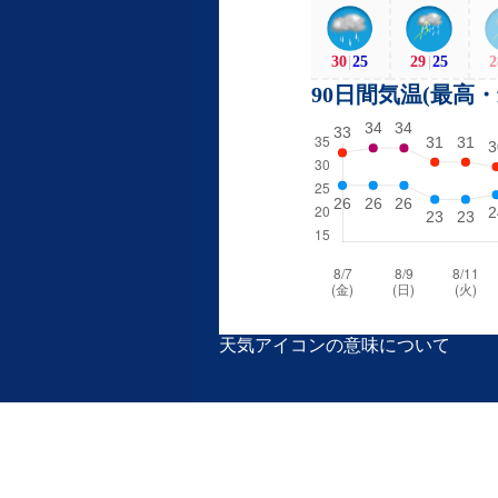
30
|
25
29
|
25
2
90日間気温(最高
天気アイコンの意味について