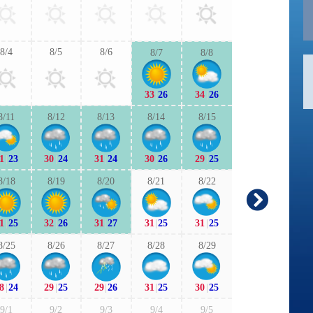
30
|
25
29
|
2
8/4
8/5
8/6
8/7
8/8
9/6
9/7
33
|
26
34
|
26
29
|
24
29
|
2
8/11
8/12
8/13
8/14
8/15
9/13
9/1
1
|
23
30
|
24
31
|
24
30
|
26
29
|
25
28
|
24
29
|
2
8/18
8/19
8/20
8/21
8/22
9/20
9/2
1
|
25
32
|
26
31
|
27
31
|
25
31
|
25
26
|
19
26
|
2
8/25
8/26
8/27
8/28
8/29
9/27
9/2
8
|
24
29
|
25
29
|
26
31
|
25
30
|
25
25
|
21
27
|
2
9/1
9/2
9/3
9/4
9/5