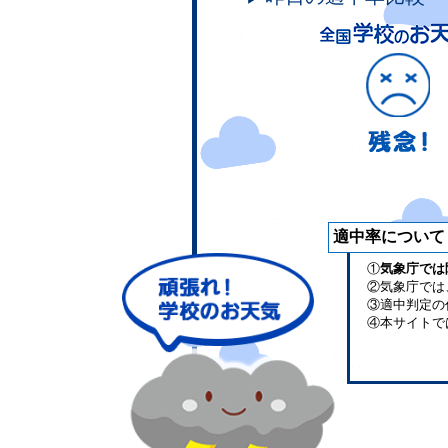
適中率について
①
気象庁では
②気象庁では
③適中判定の
④本サイトで