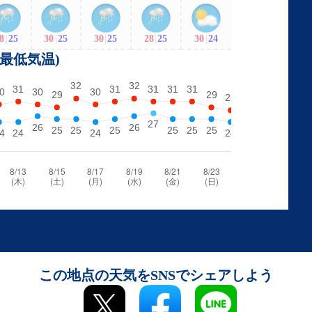
8
|
25
30
|
25
30
|
25
28
|
25
30
|
24
・最低気温)
この地点の天気をSNSでシェアしよう