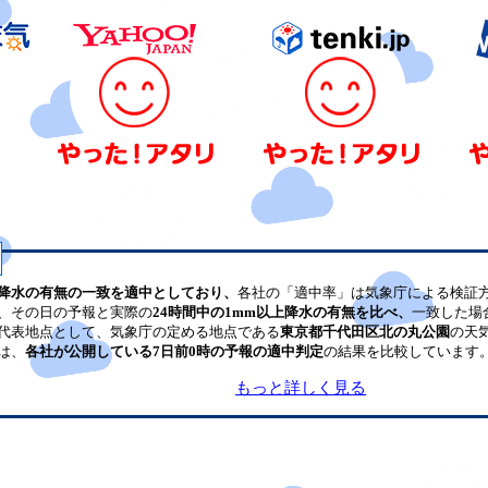
降水の有無の一致を適中としており、
各社の「適中率」は気象庁による検証
、その日の予報と実際の
24時間中の1mm以上降水の有無を比べ、
一致した場
代表地点として、気象庁の定める地点である
東京都千代田区北の丸公園
の天
は、
各社が公開している7日前0時の予報の適中判定
の結果を比較しています
もっと詳しく見る