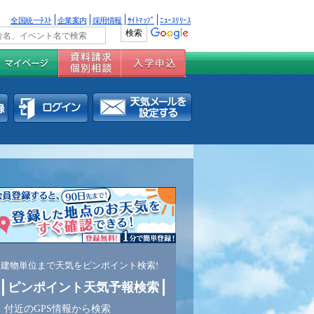
全国統一ﾃｽﾄ
企業案内
採用情報
ｻｲﾄﾏｯﾌﾟ
ﾆｭｰｽﾘﾘｰｽ
建物単位まで天気をピンポイント検索!
ピンポイント天気予報検索
付近のGPS情報から検索