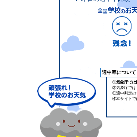
適中率について
①
気象庁では
②気象庁では
③適中判定の
④本サイトで