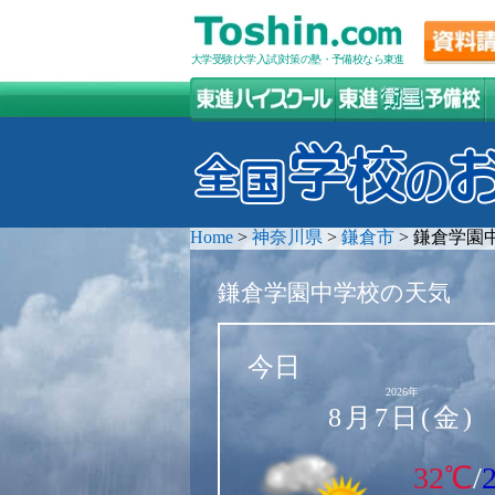
大学受験(大学入試)対策の塾・予備校なら東進
Home
>
神奈川県
>
鎌倉市
>
鎌倉学園
鎌倉学園中学校の天気
今日
2026年
8月7日(金)
32℃
/