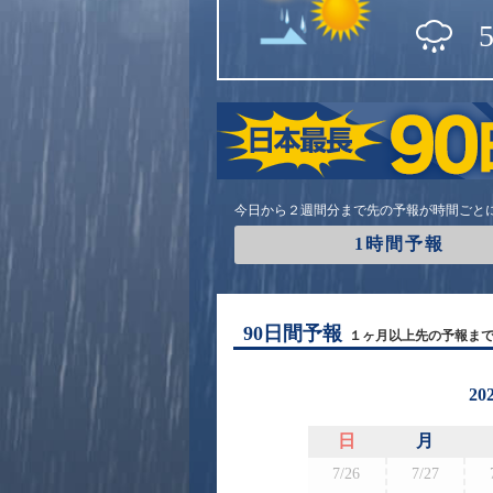
今日から２週間分まで先の予報が時間ごと
1時間予報
90日間予報
１ヶ月以上先の予報ま
20
日
月
7/26
7/27