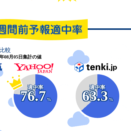
比較
26年08月05日集計の値
適中率
適中率
76.7
63.3
%
%