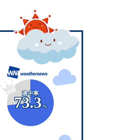
適中率
73.3
%