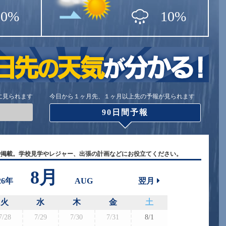
50%
10%
に見られます
今日から１ヶ月先、１ヶ月以上先の予報が見られます
90日間予報
で掲載。学校見学やレジャー、出張の計画などにお役立てください。
8月
26年
AUG
翌月
火
水
木
金
土
7/28
7/29
7/30
7/31
8/1
8/30
8/3