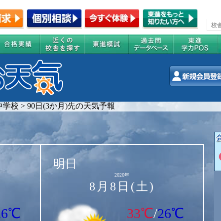
中学校
>
90日(3か月)先の天気予報
明日
2026年
8月8日(土)
26℃
33℃
/
26℃