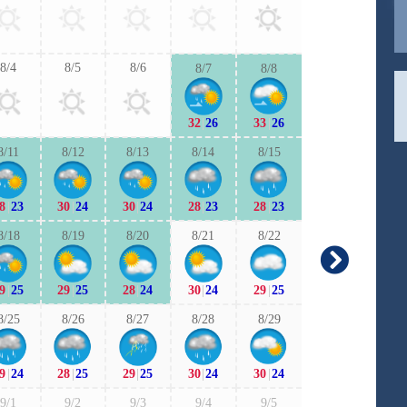
30
|
25
29
|
2
8/4
8/5
8/6
8/7
8/8
9/6
9/7
32
|
26
33
|
26
30
|
23
29
|
2
8/11
8/12
8/13
8/14
8/15
9/13
9/1
8
|
23
30
|
24
30
|
24
28
|
23
28
|
23
29
|
23
28
|
2
8/18
8/19
8/20
8/21
8/22
9/20
9/2
9
|
25
29
|
25
28
|
24
30
|
24
29
|
25
27
|
19
26
|
2
8/25
8/26
8/27
8/28
8/29
9/27
9/2
9
|
24
28
|
25
29
|
25
30
|
24
30
|
24
25
|
21
27
|
2
9/1
9/2
9/3
9/4
9/5