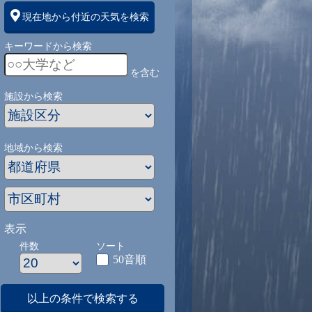
現在地から付近の天気を検索
キーワードから検索
を含む
施設から検索
地域から検索
表示
件数
ソート
50音順
以上の条件で検索する
1
9/1
9/2
9/3
9/4
9/5
9/27