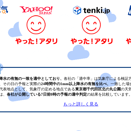
降水の有無の一致を適中としており、
各社の「適中率」は気象庁による検証
、その日の予報と実際の
24時間中の1mm以上降水の有無を比べ、
一致した場
代表地点として、気象庁の定める地点である
東京都千代田区北の丸公園
の天
は、
各社が公開している7日前0時の予報の適中判定
の結果を比較しています
もっと詳しく見る