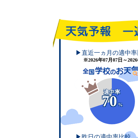
頑張れ！学校のお天気
▶直近一ヵ月の適中率
※2026年07月07日～20
適中率
70
%
▶昨日の適中率比較