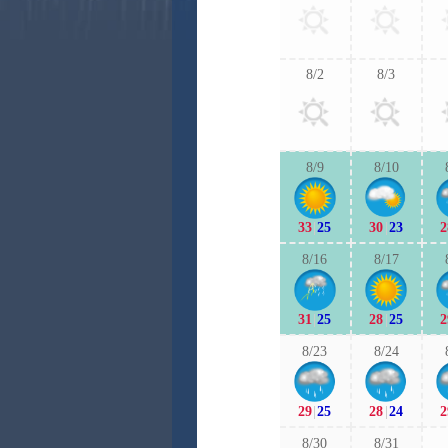
8/2
8/3
8/9
8/10
33
|
25
30
|
23
2
8/16
8/17
31
|
25
28
|
25
2
8/23
8/24
29
|
25
28
|
24
2
8/30
8/31