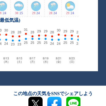
9
|
24
30
|
25
29
|
24
28
|
24
29
|
24
・最低気温)
この地点の天気をSNSでシェアしよう