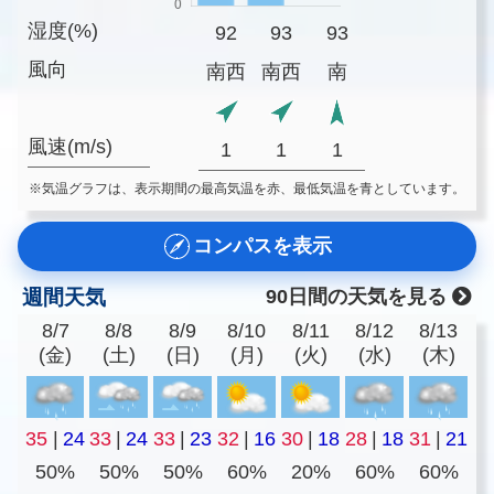
湿度(%)
92
93
93
風向
南西
南西
南
風速(m/s)
1
1
1
※気温グラフは、表示期間の最高気温を赤、最低気温を青としています。
コンパスを表示
週間天気
90日間の天気を見る
8/7
8/8
8/9
8/10
8/11
8/12
8/13
(金)
(土)
(日)
(月)
(火)
(水)
(木)
35
|
24
33
|
24
33
|
23
32
|
16
30
|
18
28
|
18
31
|
21
50%
50%
50%
60%
20%
60%
60%