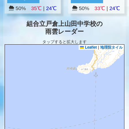
50%
35℃
|
24℃
50%
33℃
|
24℃
組合立戸倉上山田中学校の
雨雲レーダー
タップすると拡大します
Leaflet
|
地理院タイル