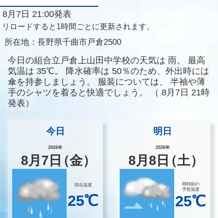
8月7日 21:00発表
リロードすると1時間ごとに更新されます。
所在地：
長野県千曲市戸倉2500
今日の組合立戸倉上山田中学校の天気は
雨。
最高
気温は
35℃。
降水確率は
50％のため、外出時には
傘を持参しましょう。
服装については、
半袖や薄
手のシャツを着ると快適でしょう。
（
8月7日 21時
発表）
今日
明日
2026年
2026年
8
月
7
日
（金）
8
月
8
日
（土）
同時刻の
現在温度
予想温度
25℃
25℃