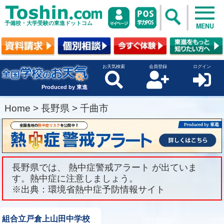
予備校・大学受験の東進ドットコム
MENU
お天気検索
会員登録
ログイン
Produced by 東進
Home
>
長野県
>
千曲市
長野県では、 熱中症警戒アラート が出ていま
す。熱中症に注意しましょう。
※出典：環境省熱中症予防情報サイト
組合立戸倉上山田中学校