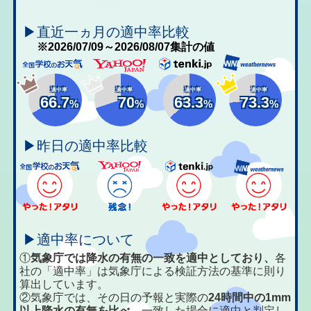
▶直近一ヵ月の適中率比較
※2026/07/09～2026/08/07集計の値
適中率
適中率
適中率
適中率
66.7
70
63.3
73.3
%
%
%
%
▶昨日の適中率比較
▶適中率について
①
気象庁では降水の有無の一致を適中としており、
各
社の「適中率」は気象庁による検証方法の基準に則り
算出しています。
②気象庁では、その日の予報と実際の
24時間中の1mm
以上降水の有無を比べ、
一致した場合に適中と判定し