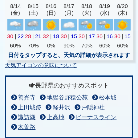
8/14
8/15
8/16
8/17
8/18
8/19
8/20
(金)
(土)
(日)
(月)
(火)
(水)
(木)
30
|
22
28
|
21
32
|
18
30
|
15
30
|
17
30
|
16
30
|
15
60%
70%
0%
90%
70%
60%
60%
日付をタップすると、天気の詳細が表示されます
天気アイコンの意味について
長野県のおすすめスポット
善光寺
地獄谷野猿公苑
松本城
上田城跡
軽井沢
戸隠神社
諏訪湖
上高地
ビーナスライン
木曽路