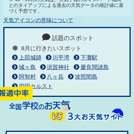
とのタイアップによる過去の天気データの統計値に基
づく予想です。
天気アイコンの意味について
話題のスポット
8月に行きたいスポット
上田城跡
川平湾
下灘駅
城ヶ島
須賀神社
慶良間諸島
阿智村
八ヶ岳
波照間島
四国カルスト