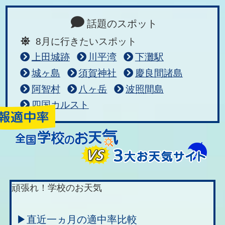
話題のスポット
8月に行きたいスポット
上田城跡
川平湾
下灘駅
城ヶ島
須賀神社
慶良間諸島
阿智村
八ヶ岳
波照間島
四国カルスト
頑張れ！学校のお天気
▶直近一ヵ月の適中率比較