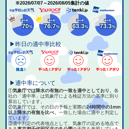
※2026/07/07～2026/08/05集計の値
適中率
適中率
適中率
適中率
70
76.7
63.3
73.3
%
%
%
%
▶昨日の適中率比較
▶適中率について
①
気象庁では降水の有無の一致を適中としており、
各
社の「適中率」は気象庁による検証方法の基準に則り
算出しています。
②気象庁では、その日の予報と実際の
24時間中の1mm
以上降水の有無を比べ、
一致した場合に適中と判定し
ています。
③適中判定の代表地点として、気象庁の定める地点で
ある
東京都千代田区北の丸公園
の天気を参照していま