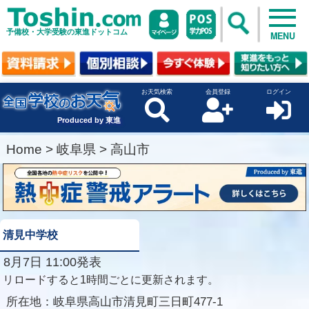
予備校・大学受験の東進ドットコム
MENU
お天気検索
会員登録
ログイン
Produced by 東進
Home
>
岐阜県
>
高山市
清見中学校
8月7日 11:00発表
リロードすると1時間ごとに更新されます。
所在地：
岐阜県高山市清見町三日町477-1