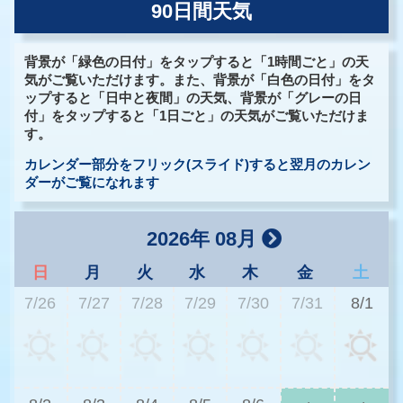
90日間天気
背景が「緑色の日付」をタップすると「1時間ごと」の天
気がご覧いただけます。また、背景が「白色の日付」をタ
ップすると「日中と夜間」の天気、背景が「グレーの日
付」をタップすると「1日ごと」の天気がご覧いただけま
す。
カレンダー部分をフリック(スライド)すると翌月のカレン
ダーがご覧になれます
2026年 08月
日
月
火
水
木
金
土
7/26
7/27
7/28
7/29
7/30
7/31
8/1
2