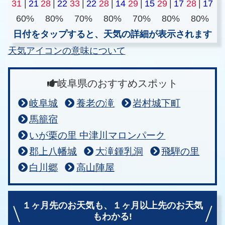
31
|
21
28
|
22
33
|
22
28
|
14
29
|
15
29
|
17
28
|
17
60%
80%
70%
80%
70%
80%
80%
日付をタップすると、天気の詳細が表示されます
天気アイコンの意味について
岐阜県のおすすめスポット
岐阜城
養老の滝
岩村城下町
馬籠宿
いが栗の里 中津川マロンパーク
郡上八幡城
大滝鍾乳洞
飛騨の里
白川郷
高山陣屋
１ヶ月先のお天気も、
１ヶ月以上先のお天気
もわかる!