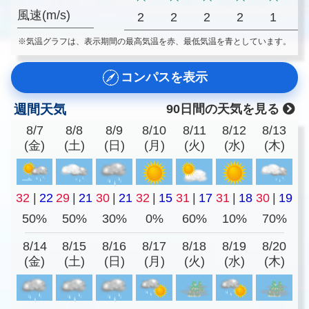
風速(m/s)
2
2
2
2
1
※気温グラフは、表示期間の最高気温を赤、最低気温を青としています。
コンパスを表示
週間天気
90日間の天気を見る
8/7
8/8
8/9
8/10
8/11
8/12
8/13
(金)
(土)
(日)
(月)
(火)
(水)
(木)
32
|
22
29
|
21
30
|
21
32
|
15
31
|
17
31
|
18
30
|
19
50%
50%
30%
0%
60%
10%
70%
8/14
8/15
8/16
8/17
8/18
8/19
8/20
(金)
(土)
(日)
(月)
(火)
(水)
(木)