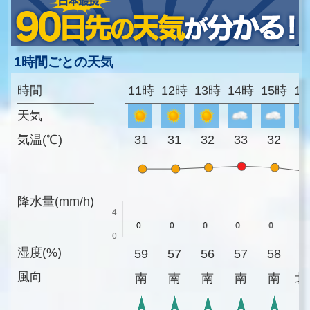
1時間ごとの天気
時間
11時
12時
13時
14時
15時
1
天気
気温(℃)
31
31
32
33
32
2
降水量(mm/h)
湿度(%)
59
57
56
57
58
9
風向
南
南
南
南
南
北