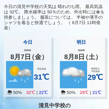
今日の清見中学校の天気は
晴れのち雨。
最高気温
は
32℃。
降水確率は
50％のため、外出時には傘を
持参しましょう。
服装については、
半袖や薄手の
シャツを着ると快適でしょう。
（
8月7日 11時発
表）
今日
明日
2026年
2026年
8
月
7
日
（金）
8
月
8
日
（土）
同時刻の
現在温度
予想温度
31℃
29℃
50%
32℃
|
22℃
50%
29℃
|
21℃
清見中学校の