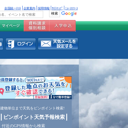
全国統一ﾃｽﾄ
企業案内
採用情報
ｻｲﾄﾏｯﾌﾟ
ﾆｭｰｽﾘﾘｰｽ
建物単位まで天気をピンポイント検索!
ピンポイント天気予報検索
付近のGPS情報から検索