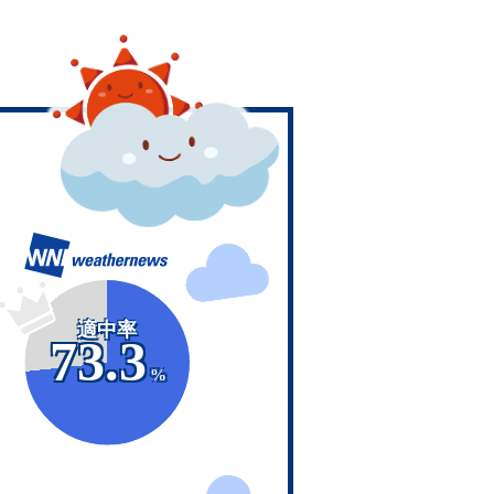
適中率
73.3
%