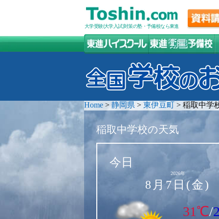
大学受験(大学入試)対策の塾・予備校なら東進
Home
>
静岡県
>
東伊豆町
>
稲取中学
稲取中学校の天気
今日
2026年
8月7日(金)
31℃
/