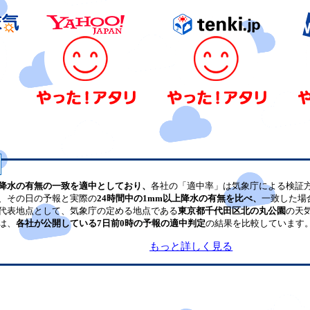
降水の有無の一致を適中としており、
各社の「適中率」は気象庁による検証
、その日の予報と実際の
24時間中の1mm以上降水の有無を比べ、
一致した場
代表地点として、気象庁の定める地点である
東京都千代田区北の丸公園
の天
は、
各社が公開している7日前0時の予報の適中判定
の結果を比較しています
もっと詳しく見る