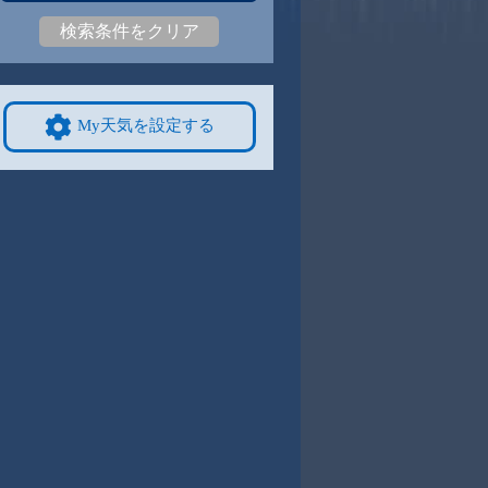
検索条件をクリア
4
26
|
24
28
|
24
27
|
24
26
|
24
27
|
23
25
|
22
9/8
9/9
9/10
9/11
9/12
10/4
My天気を設定する
4
28
|
24
28
|
24
28
|
23
27
|
23
27
|
23
25
|
21
4
9/15
9/16
9/17
9/18
9/19
10/11
0
25
|
19
24
|
19
24
|
19
24
|
19
26
|
19
24
|
21
1
9/22
9/23
9/24
9/25
9/26
10/18
3
26
|
22
25
|
22
26
|
22
26
|
22
26
|
21
21
|
18
8
9/29
9/30
10/1
10/2
10/3
10/25
2
26
|
22
25
|
22
26
|
21
26
|
22
26
|
22
20
|
17