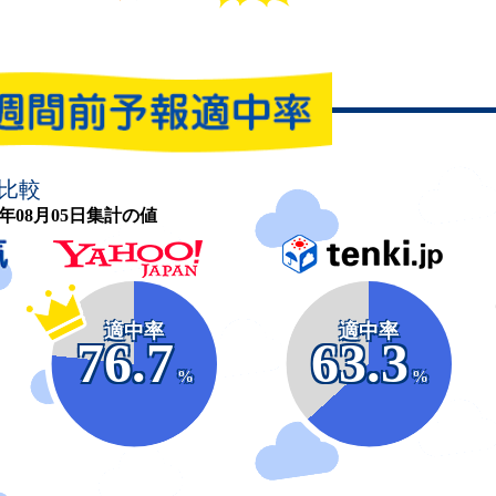
比較
26年08月05日集計の値
適中率
適中率
76.7
63.3
%
%