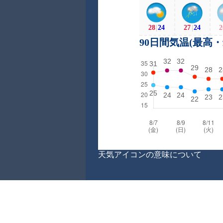
28
|
24
27
|
24
2
90日間気温(最高
天気アイコンの意味について