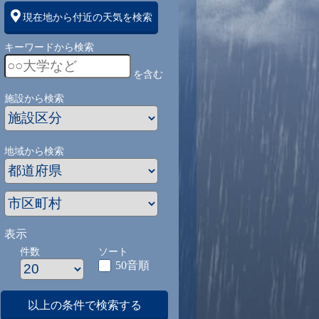
現在地から付近の天気を検索
キーワードから検索
を含む
施設から検索
地域から検索
表示
件数
ソート
50音順
以上の条件で検索する
1
9/1
9/2
9/3
9/4
9/5
9/27