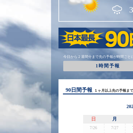
今日から２週間分まで先の予報が時間ごと
1時間予報
90日間予報
１ヶ月以上先の予報ま
20
日
月
7/26
7/27