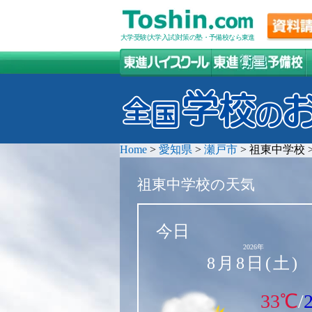
大学受験(大学入試)対策の塾・予備校なら東進
Home
>
愛知県
>
瀬戸市
>
祖東中学校
祖東中学校の天気
今日
2026年
8月8日(土)
33℃
/