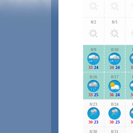
8/2
8/3
8/9
8/10
33
|
24
34
|
24
3
8/16
8/17
33
|
25
36
|
24
3
8/23
8/24
30
|
23
30
|
23
3
8/30
8/31