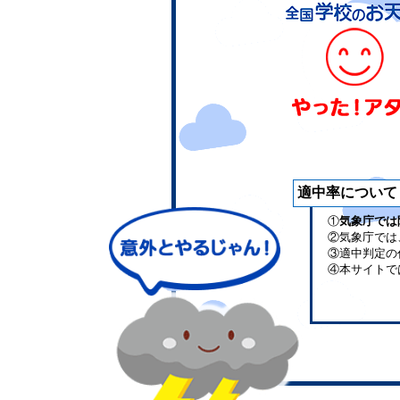
適中率について
①
気象庁では
②気象庁では
③適中判定の
④本サイトで