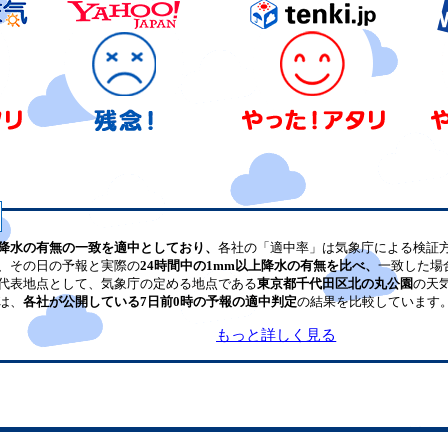
降水の有無の一致を適中としており、
各社の「適中率」は気象庁による検証
、その日の予報と実際の
24時間中の1mm以上降水の有無を比べ、
一致した場
代表地点として、気象庁の定める地点である
東京都千代田区北の丸公園
の天
は、
各社が公開している7日前0時の予報の適中判定
の結果を比較しています
もっと詳しく見る