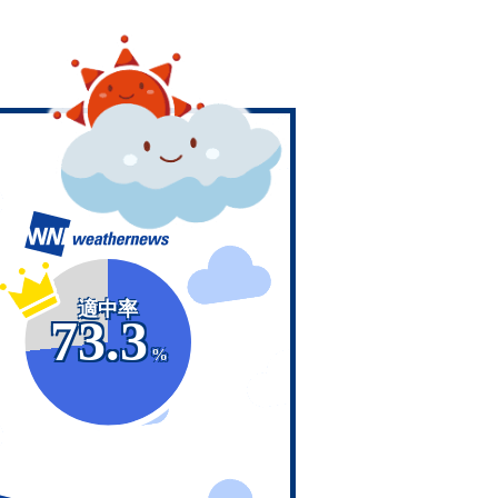
適中率
73.3
%