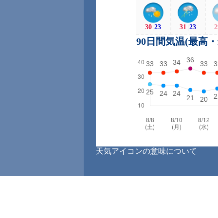
30
|
23
31
|
23
2
90日間気温(最高
天気アイコンの意味について