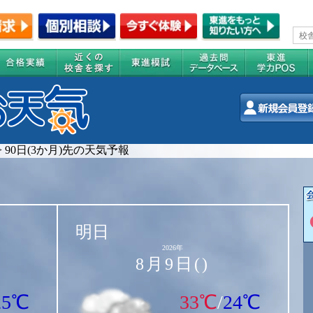
>
90日(3か月)先の天気予報
明日
2026年
8月9日()
25℃
33℃
/
24℃