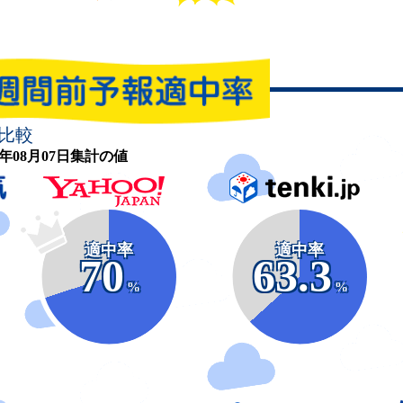
比較
26年08月07日集計の値
適中率
適中率
70
63.3
%
%