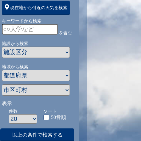
現在地から付近の天気を検索
キーワードから検索
を含む
施設から検索
地域から検索
表示
件数
ソート
50音順
以上の条件で検索する
1
9/1
9/2
9/3
9/4
9/5
9/27