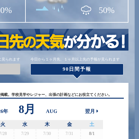
30%
50%
に見られます
今日から１ヶ月先、１ヶ月以上先の予報が見られます
90日間予報
で掲載。学校見学やレジャー、出張の計画などにお役立てください。
8月
26年
AUG
翌月
火
水
木
金
土
7/28
7/29
7/30
7/31
8/1
8/30
8/3