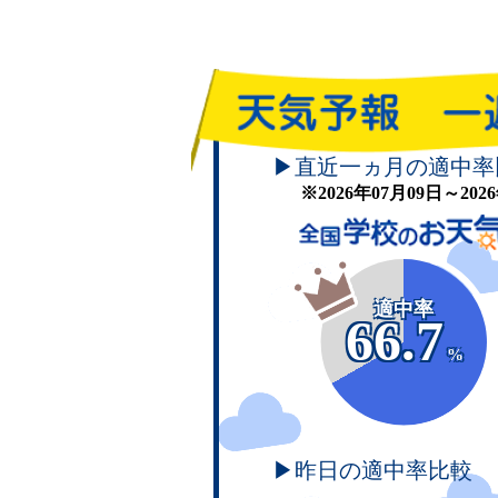
▶直近一ヵ月の適中率
※2026年07月09日～20
適中率
66.7
%
▶昨日の適中率比較