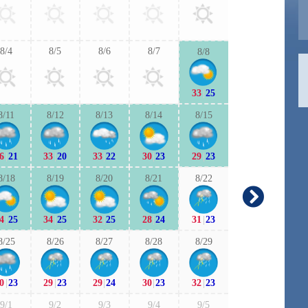
30
|
23
31
|
2
8/4
8/5
8/6
8/7
8/8
9/6
9/7
33
|
25
30
|
21
31
|
2
8/11
8/12
8/13
8/14
8/15
9/13
9/1
6
|
21
33
|
20
33
|
22
30
|
23
29
|
23
28
|
21
28
|
1
8/18
8/19
8/20
8/21
8/22
9/20
9/2
4
|
25
34
|
25
32
|
25
28
|
24
31
|
23
28
|
18
27
|
1
8/25
8/26
8/27
8/28
8/29
9/27
9/2
0
|
23
29
|
23
29
|
24
30
|
23
32
|
23
28
|
21
28
|
2
9/1
9/2
9/3
9/4
9/5