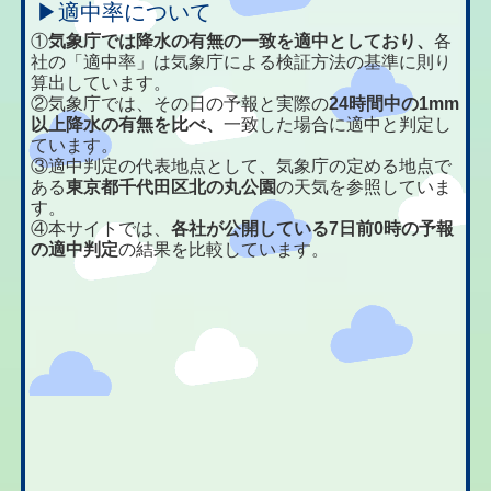
▶適中率について
①
気象庁では降水の有無の一致を適中としており、
各
社の「適中率」は気象庁による検証方法の基準に則り
算出しています。
②気象庁では、その日の予報と実際の
24時間中の1mm
以上降水の有無を比べ、
一致した場合に適中と判定し
ています。
③適中判定の代表地点として、気象庁の定める地点で
ある
東京都千代田区北の丸公園
の天気を参照していま
す。
④本サイトでは、
各社が公開している7日前0時の予報
の適中判定
の結果を比較しています。