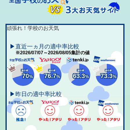
頑張れ！学校のお天気
▶直近一ヵ月の適中率比較
※2026/07/07～2026/08/05集計の値
適中率
適中率
適中率
適中率
70
76.7
63.3
73.3
%
%
%
%
▶昨日の適中率比較