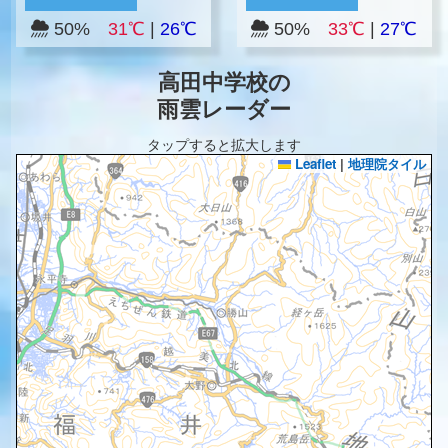
50%
31℃
|
26℃
50%
33℃
|
27℃
高田中学校の
雨雲レーダー
タップすると拡大します
Leaflet
|
地理院タイル