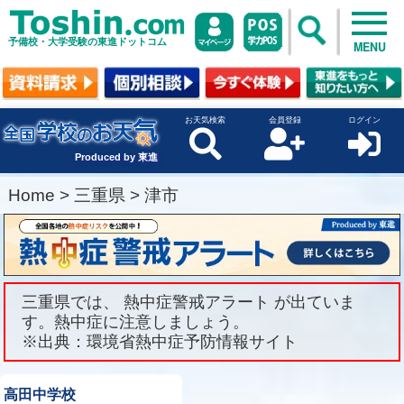
予備校・大学受験の東進ドットコム
MENU
お天気検索
会員登録
ログイン
Produced by 東進
Home
>
三重県
>
津市
三重県では、 熱中症警戒アラート が出ていま
す。熱中症に注意しましょう。
※出典：環境省熱中症予防情報サイト
高田中学校