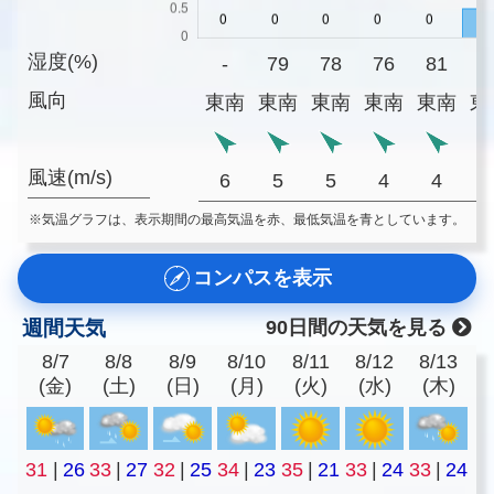
湿度(%)
-
79
78
76
81
8
風向
東南
東南
東南
東南
東南
東
風速(m/s)
6
5
5
4
4
※気温グラフは、表示期間の最高気温を赤、最低気温を青としています。
コンパスを表示
週間天気
90日間の天気を見る
8/7
8/8
8/9
8/10
8/11
8/12
8/13
(金)
(土)
(日)
(月)
(火)
(水)
(木)
31
|
26
33
|
27
32
|
25
34
|
23
35
|
21
33
|
24
33
|
24