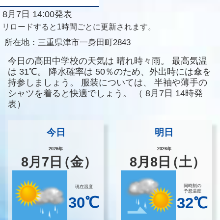
8月7日 14:00発表
リロードすると1時間ごとに更新されます。
所在地：
三重県津市一身田町2843
今日の高田中学校の天気は
晴れ時々雨。
最高気温
は
31℃。
降水確率は
50％のため、外出時には傘を
持参しましょう。
服装については、
半袖や薄手の
シャツを着ると快適でしょう。
（
8月7日 14時発
表）
今日
明日
2026年
2026年
8
月
7
日
（金）
8
月
8
日
（土）
同時刻の
現在温度
予想温度
30℃
32℃