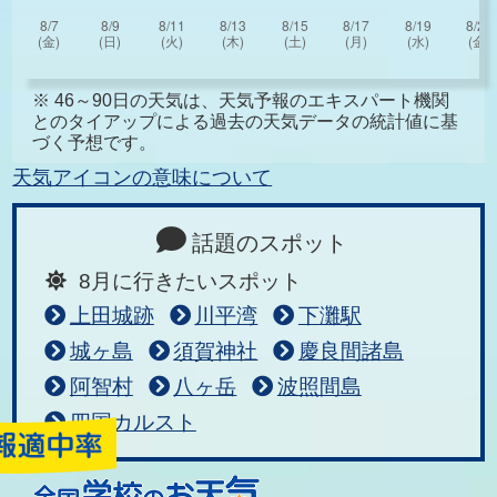
※ 46～90日の天気は、天気予報のエキスパート機関
とのタイアップによる過去の天気データの統計値に基
づく予想です。
天気アイコンの意味について
話題のスポット
8月に行きたいスポット
上田城跡
川平湾
下灘駅
城ヶ島
須賀神社
慶良間諸島
阿智村
八ヶ岳
波照間島
四国カルスト