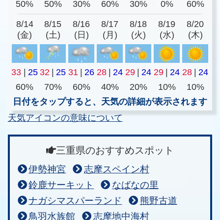
50%
50%
30%
60%
30%
0%
60%
8/14
8/15
8/16
8/17
8/18
8/19
8/20
(金)
(土)
(日)
(月)
(火)
(水)
(木)
33
|
25
32
|
25
31
|
26
28
|
24
29
|
24
29
|
24
28
|
24
60%
70%
60%
40%
20%
10%
10%
日付をタップすると、天気の詳細が表示されます
天気アイコンの意味について
三重県のおすすめスポット
伊勢神宮
志摩スペイン村
鈴鹿サーキット
なばなの里
ナガシマスパーランド
熊野古道
鳥羽水族館
志摩地中海村