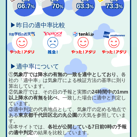
適中率
適中率
適中率
適中率
66.7
70
63.3
73.3
%
%
%
%
▶昨日の適中率比較
▶適中率について
①
気象庁では降水の有無の一致を適中としており、
各
社の「適中率」は気象庁による検証方法の基準に則り
算出しています。
②気象庁では、その日の予報と実際の
24時間中の1mm
以上降水の有無を比べ、
一致した場合に適中と判定し
ています。
③適中判定の代表地点として、気象庁の定める地点で
ある
東京都千代田区北の丸公園
の天気を参照していま
す。
④本サイトでは、
各社が公開している7日前0時の予報
の適中判定
の結果を比較しています。