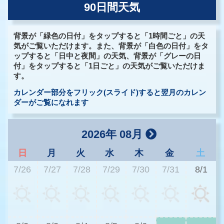
90日間天気
背景が「緑色の日付」をタップすると「1時間ごと」の天
気がご覧いただけます。また、背景が「白色の日付」をタ
ップすると「日中と夜間」の天気、背景が「グレーの日
付」をタップすると「1日ごと」の天気がご覧いただけま
す。
カレンダー部分をフリック(スライド)すると翌月のカレン
ダーがご覧になれます
2026年 08月
日
月
火
水
木
金
土
7/26
7/27
7/28
7/29
7/30
7/31
8/1
3