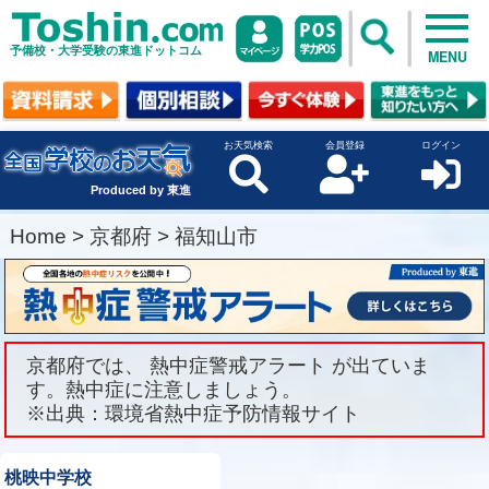
予備校・大学受験の東進ドットコム
MENU
お天気検索
会員登録
ログイン
Produced by 東進
Home
>
京都府
>
福知山市
京都府では、 熱中症警戒アラート が出ていま
す。熱中症に注意しましょう。
※出典：環境省熱中症予防情報サイト
桃映中学校