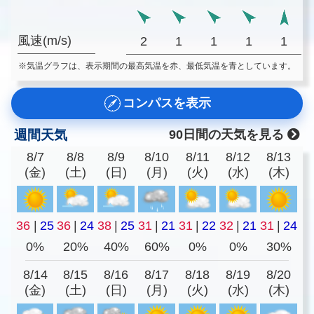
風速(m/s)
2
1
1
1
1
※気温グラフは、表示期間の最高気温を赤、最低気温を青としています。
コンパスを表示
週間天気
90日間の天気を見る
8/7
8/8
8/9
8/10
8/11
8/12
8/13
(金)
(土)
(日)
(月)
(火)
(水)
(木)
36
|
25
36
|
24
38
|
25
31
|
21
31
|
22
32
|
21
31
|
24
0%
20%
40%
60%
0%
0%
30%
8/14
8/15
8/16
8/17
8/18
8/19
8/20
(金)
(土)
(日)
(月)
(火)
(水)
(木)