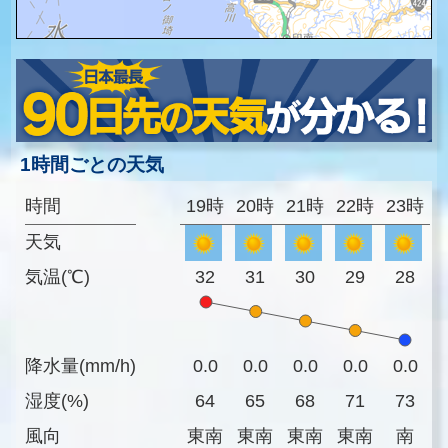
1時間ごとの天気
時間
19時
20時
21時
22時
23時
天気
気温(℃)
32
31
30
29
28
降水量(mm/h)
0.0
0.0
0.0
0.0
0.0
湿度(%)
64
65
68
71
73
風向
東南
東南
東南
東南
南