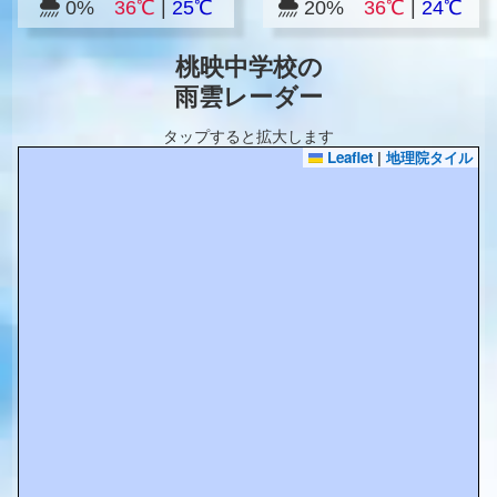
0%
36℃
|
25℃
20%
36℃
|
24℃
桃映中学校の
雨雲レーダー
タップすると拡大します
Leaflet
|
地理院タイル