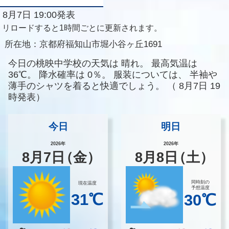
8月7日 19:00発表
リロードすると1時間ごとに更新されます。
所在地：
京都府福知山市堀小谷ヶ丘1691
今日の桃映中学校の天気は
晴れ。
最高気温は
36℃。
降水確率は
0％。
服装については、
半袖や
薄手のシャツを着ると快適でしょう。
（
8月7日 19
時発表）
今日
明日
2026年
2026年
8
月
7
日
（金）
8
月
8
日
（土）
同時刻の
現在温度
予想温度
31℃
30℃