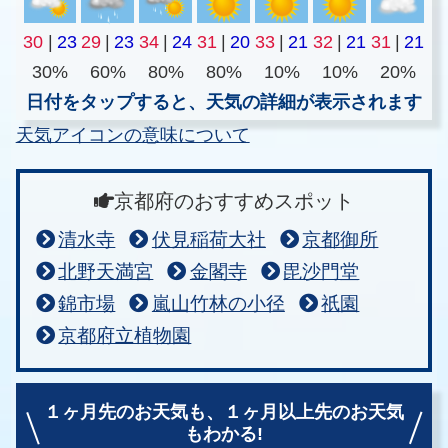
30
|
23
29
|
23
34
|
24
31
|
20
33
|
21
32
|
21
31
|
21
30%
60%
80%
80%
10%
10%
20%
日付をタップすると、天気の詳細が表示されます
天気アイコンの意味について
京都府のおすすめスポット
清水寺
伏見稲荷大社
京都御所
北野天満宮
金閣寺
毘沙門堂
錦市場
嵐山竹林の小径
祇園
京都府立植物園
１ヶ月先のお天気も、
１ヶ月以上先のお天気
もわかる!