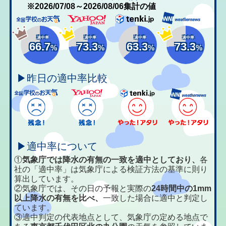
※2026/07/08～2026/08/06集計の値
適中率
適中率
適中率
適中率
66.7
73.3
63.3
73.3
%
%
%
%
▶昨日の適中率比較
▶適中率について
①
気象庁では降水の有無の一致を適中としており、
各
社の「適中率」は気象庁による検証方法の基準に則り
算出しています。
②気象庁では、その日の予報と実際の
24時間中の1mm
以上降水の有無を比べ、
一致した場合に適中と判定し
ています。
③適中判定の代表地点として、気象庁の定める地点で