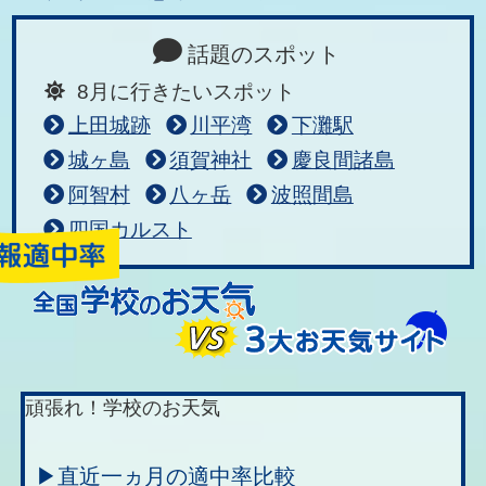
話題のスポット
8月に行きたいスポット
上田城跡
川平湾
下灘駅
城ヶ島
須賀神社
慶良間諸島
阿智村
八ヶ岳
波照間島
四国カルスト
頑張れ！学校のお天気
▶直近一ヵ月の適中率比較