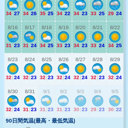
34
|
27
34
|
26
35
|
25
34
|
22
34
|
23
33
|
25
29
|
24
2
8/16
8/17
8/18
8/19
8/20
8/21
8/22
31
|
23
31
|
24
34
|
25
33
|
23
34
|
23
33
|
24
34
|
25
2
8/23
8/24
8/25
8/26
8/27
8/28
8/29
32
|
24
32
|
23
32
|
23
32
|
24
32
|
24
32
|
23
32
|
24
2
8/30
8/31
9/1
9/2
9/3
9/4
9/5
32
|
24
31
|
23
31
|
23
31
|
23
30
|
23
29
|
23
30
|
22
90日間気温(最高・最低気温)