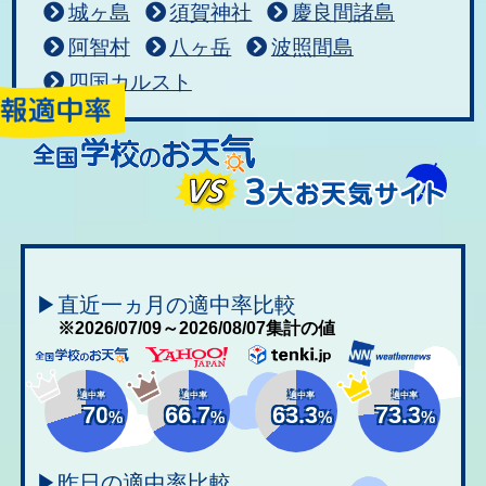
城ヶ島
須賀神社
慶良間諸島
阿智村
八ヶ岳
波照間島
四国カルスト
▶直近一ヵ月の適中率比較
※2026/07/09～2026/08/07集計の値
適中率
適中率
適中率
適中率
70
66.7
63.3
73.3
%
%
%
%
▶昨日の適中率比較