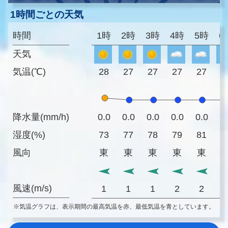
1時間ごとの天気
時間
1時
2時
3時
4時
5時
6
天気
気温(℃)
28
27
27
27
27
2
降水量(mm/h)
0.0
0.0
0.0
0.0
0.0
0
湿度(%)
73
77
78
79
81
8
風向
東
東
東
東
東
風速(m/s)
1
1
1
2
2
※気温グラフは、表示期間の最高気温を赤、最低気温を青としています。