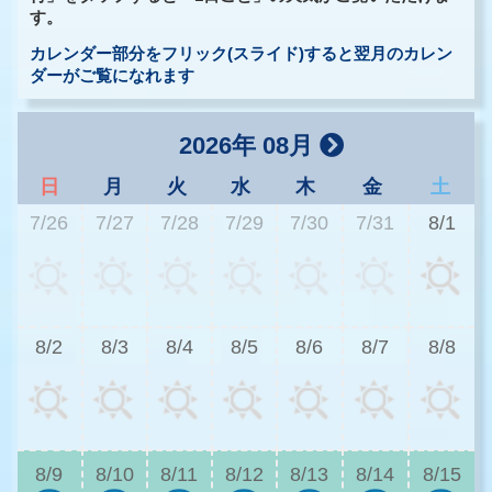
す。
カレンダー部分をフリック(スライド)すると翌月のカレン
ダーがご覧になれます
2026年 08月
日
月
火
水
木
金
土
7/26
7/27
7/28
7/29
7/30
7/31
8/1
3
8/2
8/3
8/4
8/5
8/6
8/7
8/8
3
8/9
8/10
8/11
8/12
8/13
8/14
8/15