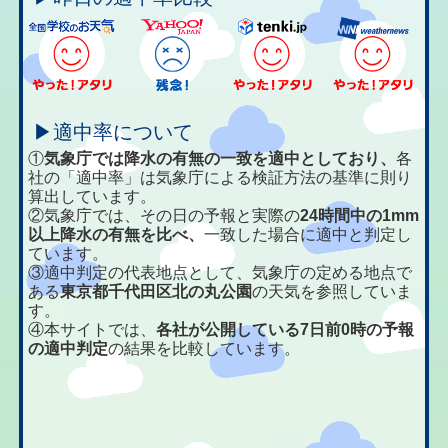
▶適中率について
①
気象庁では降水の有無の一致を適中としており、
各
社の「適中率」は気象庁による検証方法の基準に則り
算出しています。
②気象庁では、その日の予報と実際の
24時間中の1mm
以上降水の有無を比べ、
一致した場合に適中と判定し
ています。
③適中判定の代表地点として、気象庁の定める地点で
ある
東京都千代田区北の丸公園
の天気を参照していま
す。
④本サイトでは、
各社が公開している7日前0時の予報
の適中判定
の結果を比較しています。