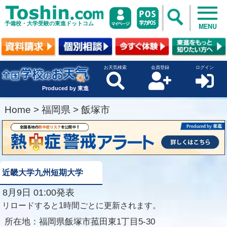
予備校・大学受験の東進ドットコム
MENU
お天気検索
会員登録
ログイン
Produced by 東進
Home
>
福岡県
>
飯塚市
近畿大学九州短期大学
8月9日 01:00発表
リロードすると1時間ごとに更新されます。
所在地：
福岡県飯塚市菰田東1丁目5-30