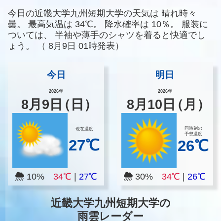
今日の近畿大学九州短期大学の天気は
晴れ時々
曇。
最高気温は
34℃。
降水確率は
10％。
服装に
ついては、
半袖や薄手のシャツを着ると快適でし
ょう。
（
8月9日 01時発表）
今日
明日
2026年
2026年
8
月
9
日
（日）
8
月
10
日
（月）
同時刻の
現在温度
予想温度
27℃
26℃
10%
34℃
|
27℃
30%
34℃
|
26℃
近畿大学九州短期大学の
雨雲レーダー