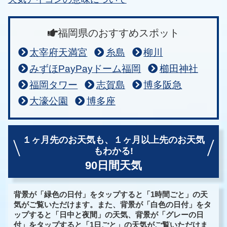
福岡県のおすすめスポット
太宰府天満宮
糸島
柳川
みずほPayPayドーム福岡
櫛田神社
福岡タワー
志賀島
博多阪急
大濠公園
博多座
１ヶ月先のお天気も、
１ヶ月以上先のお天気
もわかる!
90日間天気
背景が「緑色の日付」をタップすると「1時間ごと」の天
気がご覧いただけます。また、背景が「白色の日付」をタ
ップすると「日中と夜間」の天気、背景が「グレーの日
付」をタップすると「1日ごと」の天気がご覧いただけま