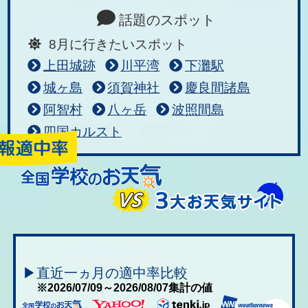
話題のスポット
8月に行きたいスポット
上田城跡
川平湾
下灘駅
城ヶ島
須賀神社
慶良間諸島
阿智村
八ヶ岳
波照間島
四国カルスト
▶直近一ヵ月の適中率比較
※2026/07/09～2026/08/07集計の値