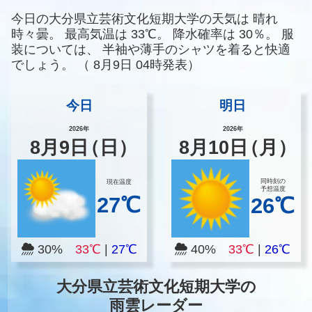
今日の大分県立芸術文化短期大学の天気は
晴れ
時々曇。
最高気温は
33℃。
降水確率は
30％。
服
装については、
半袖や薄手のシャツを着ると快適
でしょう。
（
8月9日 04時発表）
今日
明日
2026年
2026年
8
月
9
日
（日）
8
月
10
日
（月）
同時刻の
現在温度
予想温度
27℃
26℃
30%
33℃
|
27℃
40%
33℃
|
26℃
大分県立芸術文化短期大学の
雨雲レーダー