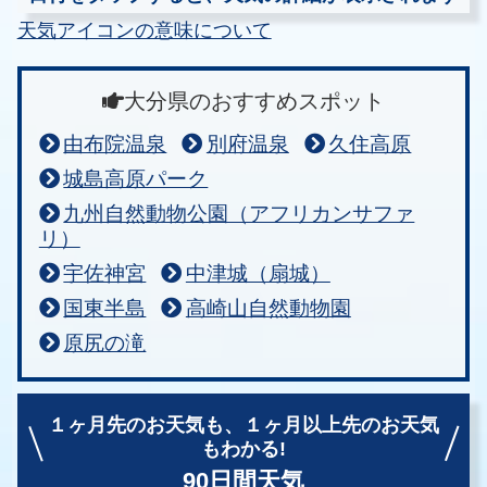
天気アイコンの意味について
大分県のおすすめスポット
由布院温泉
別府温泉
久住高原
城島高原パーク
九州自然動物公園（アフリカンサファ
リ）
宇佐神宮
中津城（扇城）
国東半島
高崎山自然動物園
原尻の滝
１ヶ月先のお天気も、
１ヶ月以上先のお天気
もわかる!
90日間天気