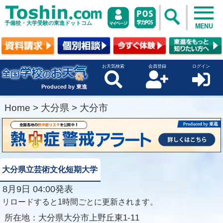
予備校・大学受験の東進ドットコム
MENU
お天気検索
会員登録
ログイン
Produced by 東進
Home
>
大分県
>
大分市
大分県立芸術文化短期大学
8月9日 04:00発表
リロードすると1時間ごとに更新されます。
所在地：
大分県大分市上野丘東1-11