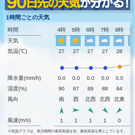
1時間ごとの天気
時間
4時
5時
6時
7時
8時
9
天気
気温(℃)
27
27
27
27
28
3
降水量(mm/h)
0.0
0.0
0.0
0.0
0.0
0
湿度(%)
90
87
89
88
84
7
風向
南
西
北西
北西
北東
風速(m/s)
1
1
1
1
0
※気温グラフは、表示期間の最高気温を赤、最低気温を青としています。