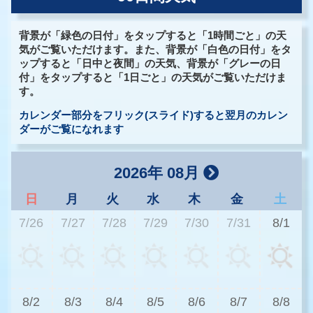
背景が「緑色の日付」をタップすると「1時間ごと」の天
気がご覧いただけます。また、背景が「白色の日付」をタ
ップすると「日中と夜間」の天気、背景が「グレーの日
付」をタップすると「1日ごと」の天気がご覧いただけま
す。
カレンダー部分をフリック(スライド)すると翌月のカレン
ダーがご覧になれます
2026年 08月
日
月
火
水
木
金
土
7/26
7/27
7/28
7/29
7/30
7/31
8/1
3
8/2
8/3
8/4
8/5
8/6
8/7
8/8