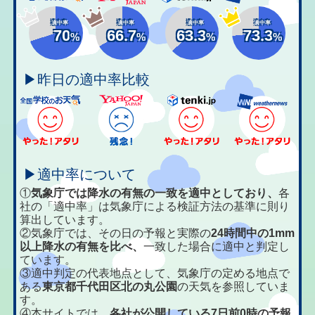
適中率
適中率
適中率
適中率
70
66.7
63.3
73.3
%
%
%
%
▶昨日の適中率比較
▶適中率について
①
気象庁では降水の有無の一致を適中としており、
各
社の「適中率」は気象庁による検証方法の基準に則り
算出しています。
②気象庁では、その日の予報と実際の
24時間中の1mm
以上降水の有無を比べ、
一致した場合に適中と判定し
ています。
③適中判定の代表地点として、気象庁の定める地点で
ある
東京都千代田区北の丸公園
の天気を参照していま
す。
④本サイトでは、
各社が公開している7日前0時の予報