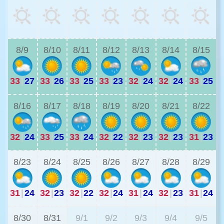
3
8/9
8/10
8/11
8/12
8/13
8/14
8/15
33
|
27
33
|
26
33
|
25
33
|
23
32
|
24
32
|
24
33
|
25
2
8/16
8/17
8/18
8/19
8/20
8/21
8/22
32
|
24
33
|
25
33
|
24
32
|
22
32
|
23
32
|
23
31
|
23
2
8/23
8/24
8/25
8/26
8/27
8/28
8/29
31
|
24
32
|
23
32
|
22
32
|
24
31
|
24
32
|
23
31
|
24
2
8/30
8/31
9/1
9/2
9/3
9/4
9/5