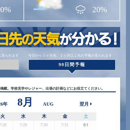
20%
20%
に見られます
今日から１ヶ月先、１ヶ月以上先の予報が見られます
90日間予報
で掲載。学校見学やレジャー、出張の計画などにお役立てください。
8月
26年
AUG
翌月
火
水
木
金
土
7/28
7/29
7/30
7/31
8/1
8/30
8/3