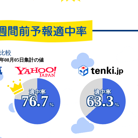
比較
26年08月05日集計の値
適中率
適中率
76.7
63.3
%
%