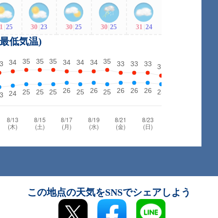
1
|
25
30
|
23
30
|
25
30
|
25
31
|
24
・最低気温)
この地点の天気をSNSでシェアしよう