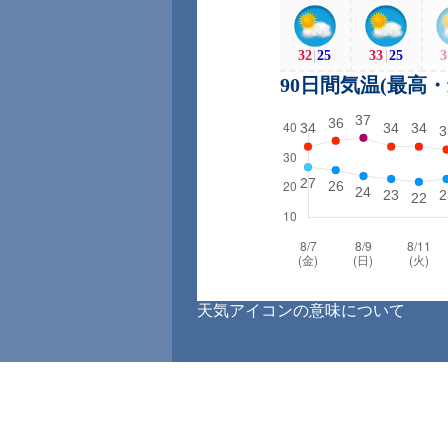
32
|
25
33
|
25
3
90日間気温(最高
天気アイコンの意味について