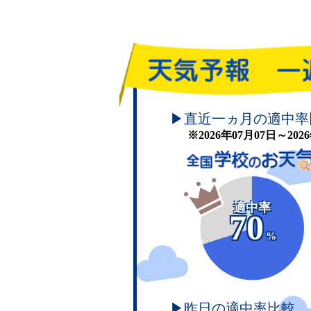
頑張れ！学校のお天気
▶直近一ヵ月の適中率
※2026年07月07日～20
適中率
70
%
▶昨日の適中率比較