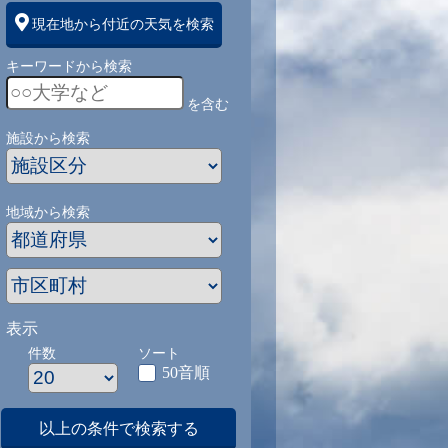
現在地から付近の天気を検索
キーワードから検索
を含む
施設から検索
地域から検索
表示
件数
ソート
50音順
以上の条件で検索する
1
9/1
9/2
9/3
9/4
9/5
9/27