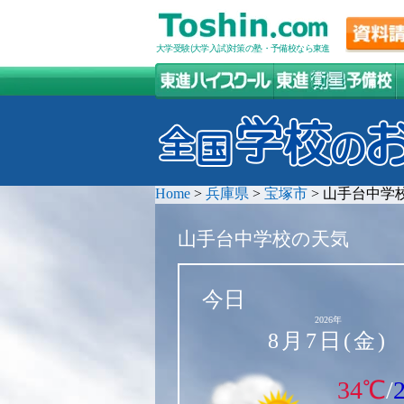
大学受験(大学入試)対策の塾・予備校なら東進
Home
>
兵庫県
>
宝塚市
>
山手台中学
山手台中学校の天気
今日
2026年
8月7日(金)
34℃
/