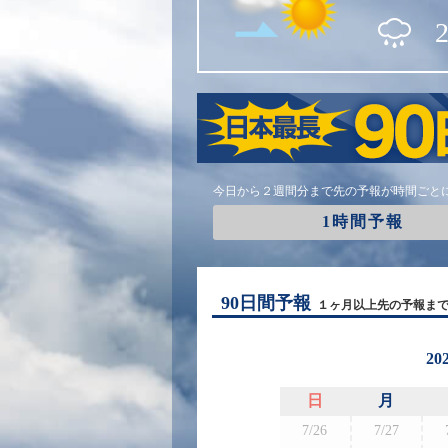
今日から２週間分まで先の予報が時間ごと
1時間予報
90日間予報
１ヶ月以上先の予報ま
20
日
月
7/26
7/27