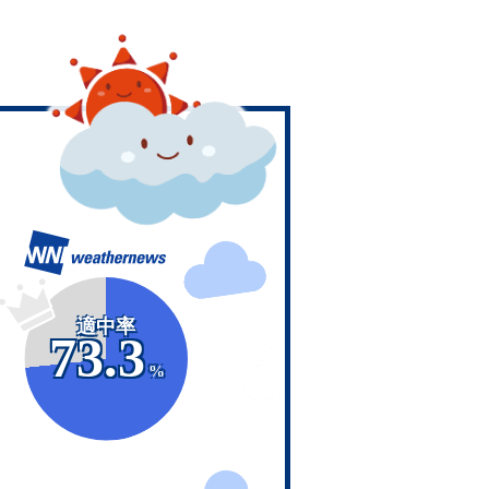
適中率
73.3
%