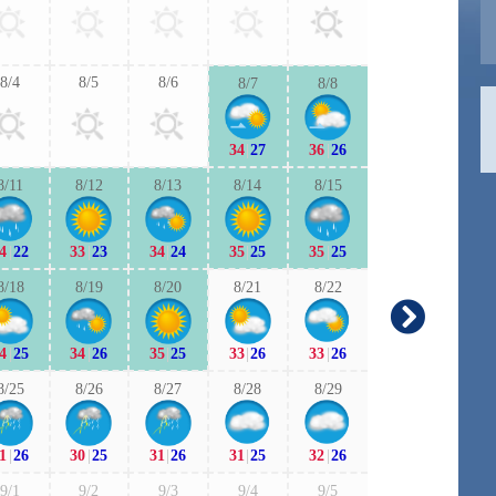
32
|
25
33
|
2
8/4
8/5
8/6
8/7
8/8
9/6
9/7
34
|
27
36
|
26
31
|
23
32
|
2
8/11
8/12
8/13
8/14
8/15
9/13
9/1
4
|
22
33
|
23
34
|
24
35
|
25
35
|
25
29
|
23
29
|
2
8/18
8/19
8/20
8/21
8/22
9/20
9/2
4
|
25
34
|
26
35
|
25
33
|
26
33
|
26
29
|
21
28
|
2
8/25
8/26
8/27
8/28
8/29
9/27
9/2
1
|
26
30
|
25
31
|
26
31
|
25
32
|
26
28
|
21
28
|
2
9/1
9/2
9/3
9/4
9/5