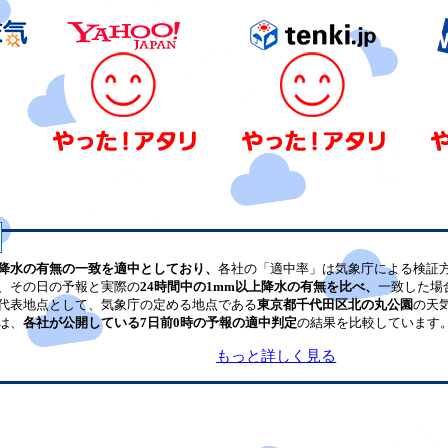
降水の有無の一致を適中としており、
各社の「適中率」は気象庁による検証
、その日の予報と実際の
24時間中の1mm以上降水の有無を比べ、
一致した場
代表地点として、気象庁の定める地点である
東京都千代田区北の丸公園
の天
は、
各社が公開している7日前0時の予報の適中判定
の結果を比較しています
もっと詳しく見る