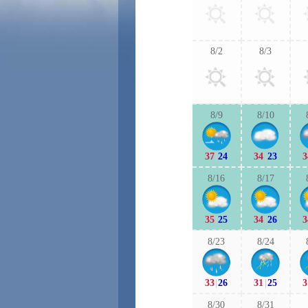
8/2
8/3
8/9
8/10
37
|
24
34
|
23
3
8/16
8/17
35
|
25
34
|
26
3
8/23
8/24
33
|
26
31
|
25
3
8/30
8/31