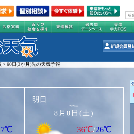
校
>
90日(3か月)先の天気予報
明日
2026年
8月8日(土)
27℃
36℃
/
26℃