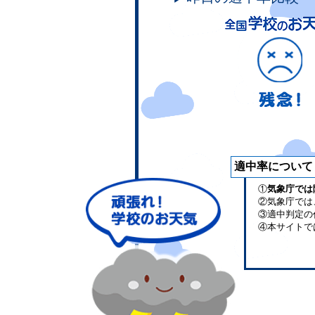
適中率について
①
気象庁では
②気象庁では
③適中判定の
④本サイトで